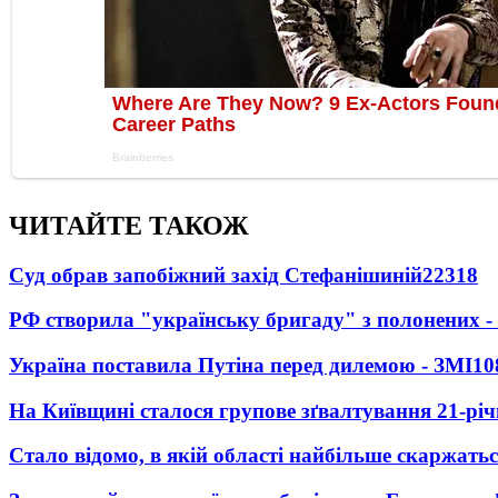
ЧИТАЙТЕ ТАКОЖ
Суд обрав запобіжний захід Стефанішиній
22318
РФ створила "українську бригаду" з полонених -
Україна поставила Путіна перед дилемою - ЗМІ
10
На Київщині сталося групове зґвалтування 21-річ
Стало відомо, в якій області найбільше скаржать