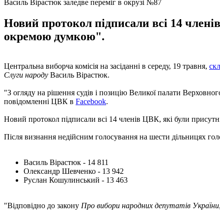
Василь Вірастюк заледве переміг в окрузі №87
Новий протокол підписали всі 14 членів
окремою думкою".
Центральна виборча комісія на засіданні в середу, 19 травня,
ск
Слуги народу
Василь Вірастюк.
"З огляду на рішення судів і позицію Великої палати Верховног
повідомленні ЦВК в
Facebook
.
Новий протокол підписали всі 14 членів ЦВК, які були присутн
Після визнання недійсним голосування на шести дільницях голо
Василь Вірастюк - 14 811
Олександр Шевченко - 13 942
Руслан Кошулинський - 13 463
"Відповідно до закону
Про вибори народних депутатів України