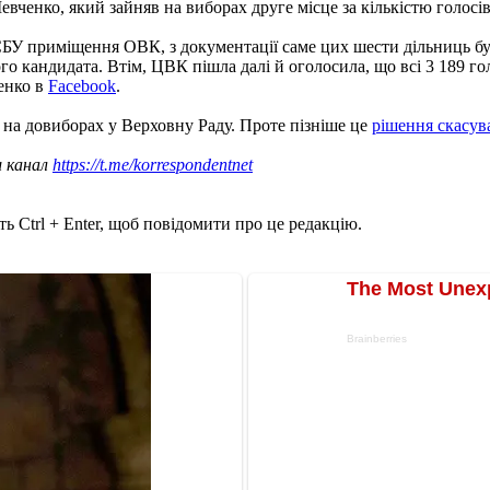
ченко, який зайняв на виборах друге місце за кількістю голосів
У приміщення ОВК, з документації саме цих шести дільниць були
о кандидата. Втім, ЦВК пішла далі й оголосила, що всі 3 189 го
енко в
Facebook
.
на довиборах у Верховну Раду. Проте пізніше це
рішення скасув
ш канал
https://t.me/korrespondentnet
ь Ctrl + Enter, щоб повідомити про це редакцію.