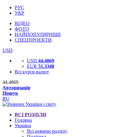
РУС
УКР
ВІДЕО
ФОТО
НАЙПОПУЛЯРНІШІ
СПЕЦПРОЕКТИ
USD
USD
44.4869
EUR
51.3348
Всі курси валют
44.4869
Авторизація
Пошук
RU
ВСІ РОЗДІЛИ
Головна
Україна
Всі новини розділу
Політика