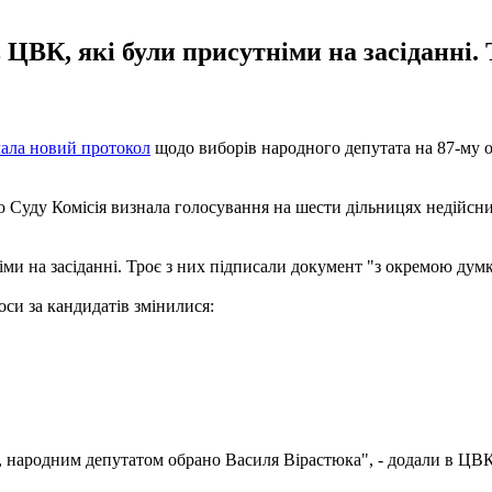
 ЦВК, які були присутніми на засіданні. 
лала новий протокол
щодо виборів народного депутата на 87-му о
о Суду Комісія визнала голосування на шести дільницях недійсним
іми на засіданні. Троє з них підписали документ "з окремою дум
си за кандидатів змінилися:
, народним депутатом обрано Василя Вірастюка", - додали в ЦВК