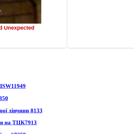
 ISW
11949
850
ної дівчини
8133
ся на ТЦК
7913