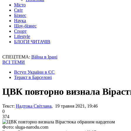
Місто
Світ
Бізнес
Наука
Шоу-бізнес
Спорт
Lifestyle
БЛОГИ ЧИТАЧІВ
СПЕЦТЕМА:
Війна в Ірані
ВСІ ТЕМИ
Вступ України в ЄС
Теракт в Барселоні
ЦВК повторно визнала Вірас
Текст:
Надтока Світлана
, 19 травня 2021, 19:46
0
374
Фото: sluga-narodu.com