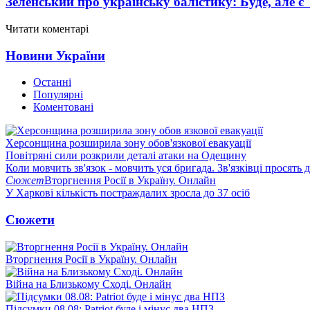
Зеленський про українську балістику: Буде, але є
Читати коментарі
Новини України
Останні
Популярні
Коментовані
Херсонщина розширила зону обов'язкової евакуації
Повітряні сили розкрили деталі атаки на Одещину
Коли мовчить зв'язок - мовчить уся бригада. Зв'язківці просять
Сюжет
Вторгнення Росії в Україну. Онлайн
У Харкові кількість постраждалих зросла до 37 осіб
Сюжети
Вторгнення Росії в Україну. Онлайн
Війна на Близькому Сході. Онлайн
Підсумки 08.08: Patriot буде і мінус два НПЗ