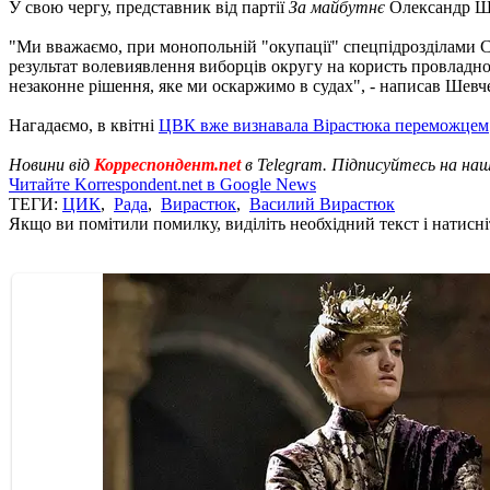
У свою чергу, представник від партії
За майбутнє
Олександр Шев
"Ми вважаємо, при монопольній "окупації" спецпідрозділами СБ
результат волевиявлення виборців округу на користь провладног
незаконне рішення, яке ми оскаржимо в судах", - написав Шевч
Нагадаємо, в квітні
ЦВК вже визнавала Вірастюка переможцем
Новини від
Корреспондент.net
в Telegram. Підписуйтесь на на
Читайте Korrespondent.net в Google News
ТЕГИ:
ЦИК
,
Рада
,
Вирастюк
,
Василий Вирастюк
Якщо ви помітили помилку, виділіть необхідний текст і натисніт