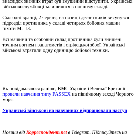
внаслідок значних втрат був змушений відступити. Українські
військовослужбовці залишилися в повному складі.
Сьогодні вранці, 2 червня, на позиції десантників висунувся
підрозділ противника у складі чотирьох бойових машин
піхоти М-113.
Всі машини та особовий склад противника були знищені
точним вогнем гранатометів і стрілецької зброї. Українські
військові втратили одну одиницю бойової техніки.
Як повідомлялося раніше, ВМС України і Великої Британії
провели навчання типу PASSEX
на північному заході Чорного
моря.
Українські військові на навчаннях відпрацювали наступ
Новини від
Корреспондент.net
в Telegram. Підписуйтесь на