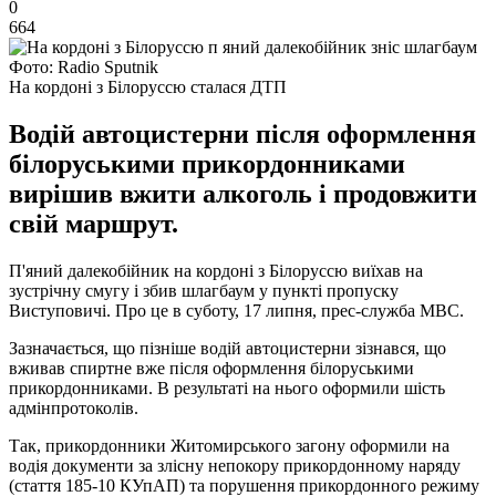
0
664
Фото: Radio Sputnik
На кордоні з Білоруссю сталася ДТП
Водій автоцистерни після оформлення
білоруськими прикордонниками
вирішив вжити алкоголь і продовжити
свій маршрут.
П'яний далекобійник на кордоні з Білоруссю виїхав на
зустрічну смугу і збив шлагбаум у пункті пропуску
Виступовичі. Про це в суботу, 17 липня, прес-служба МВС.
Зазначається, що пізніше водій автоцистерни зізнався, що
вживав спиртне вже після оформлення білоруськими
прикордонниками. В результаті на нього оформили шість
адмінпротоколів.
Так, прикордонники Житомирського загону оформили на
водія документи за злісну непокору прикордонному наряду
(стаття 185-10 КУпАП) та порушення прикордонного режиму