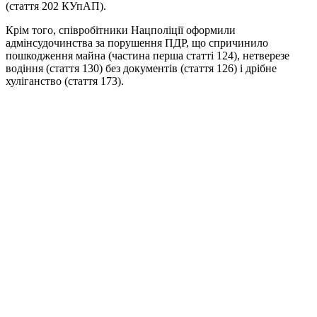
(стаття 202 КУпАП).
Крім того, співробітники Нацполіції оформили
адмінсудочинства за порушення ПДР, що спричинило
пошкодження майна (частина перша статті 124), нетверезе
водіння (стаття 130) без документів (стаття 126) і дрібне
хуліганство (стаття 173).