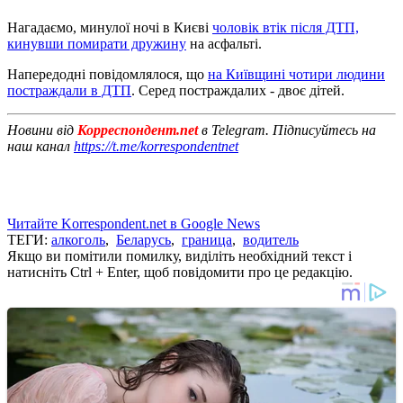
Нагадаємо, минулої ночі в Києві
чоловік втік після ДТП,
кинувши помирати дружину
на асфальті.
Напередодні повідомлялося, що
на Київщині чотири людини
постраждали в ДТП
. Серед постраждалих - двоє дітей.
Новини від
Корреспондент.net
в Telegram. Підписуйтесь на
наш канал
https://t.me/korrespondentnet
Читайте Korrespondent.net в Google News
ТЕГИ:
алкоголь
,
Беларусь
,
граница
,
водитель
Якщо ви помітили помилку, виділіть необхідний текст і
натисніть Ctrl + Enter, щоб повідомити про це редакцію.