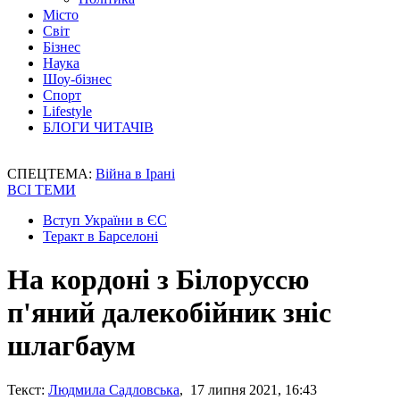
Місто
Світ
Бізнес
Наука
Шоу-бізнес
Спорт
Lifestyle
БЛОГИ ЧИТАЧІВ
СПЕЦТЕМА:
Війна в Ірані
ВСІ ТЕМИ
Вступ України в ЄС
Теракт в Барселоні
На кордоні з Білоруссю
п'яний далекобійник зніс
шлагбаум
Текст:
Людмила Садловська
, 17 липня 2021, 16:43