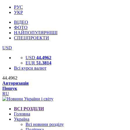
РУС
УКР
ВІДЕО
ФОТО
НАЙПОПУЛЯРНІШІ
СПЕЦПРОЕКТИ
USD
USD
44.4962
EUR
51.3814
Всі курси валют
44.4962
Авторизація
Пошук
RU
ВСІ РОЗДІЛИ
Головна
Україна
Всі новини розділу
Політика