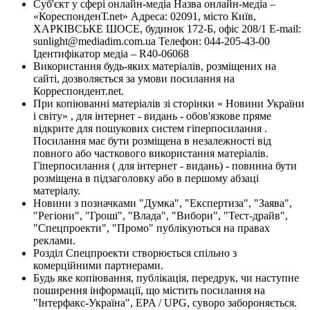
Суб'єкт у сфері онлайн-медіа Назва онлайн-медіа –
«КореспонденТ.net» Адреса: 02091, місто Київ,
ХАРКІВСЬКЕ ШОСЕ, будинок 172-Б, офіс 208/1 E-mail:
sunlight@mediadim.com.ua
Телефон: 044-205-43-00
Ідентифікатор медіа – R40-06068
Використання будь-яких матеріалів, розміщених на
сайті, дозволяється за умови посилання на
Корреспондент.net.
При копіюванні матеріалів зі сторінки « Новини України
і світу» , для інтернет - видань - обов'язкове пряме
відкрите для пошукових систем гіперпосилання .
Посилання має бути розміщена в незалежності від
повного або часткового використання матеріалів.
Гіперпосилання ( для інтернет - видань) - повинна бути
розміщена в підзаголовку або в першому абзаці
матеріалу.
Новини з позначками "Думка", "Експертиза", "Заява",
"Регіони", "Гроші", "Влада", "Вибори", "Тест-драйв",
"Спецпроекти", "Промо" публікуються на правах
реклами.
Розділ Спецпроекти створюється спільно з
комерційними партнерами.
Будь яке копіювання, публікація, передрук, чи наступне
поширення інформації, що містить посилання на
"Інтерфакс-Україна", EPA / UPG, суворо забороняється.