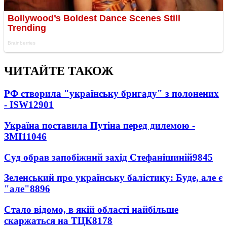
ЧИТАЙТЕ ТАКОЖ
РФ створила "українську бригаду" з полонених
- ISW
12901
Україна поставила Путіна перед дилемою -
ЗМІ
11046
Суд обрав запобіжний захід Стефанішиній
9845
Зеленський про українську балістику: Буде, але є
"але"
8896
Стало відомо, в якій області найбільше
скаржаться на ТЦК
8178