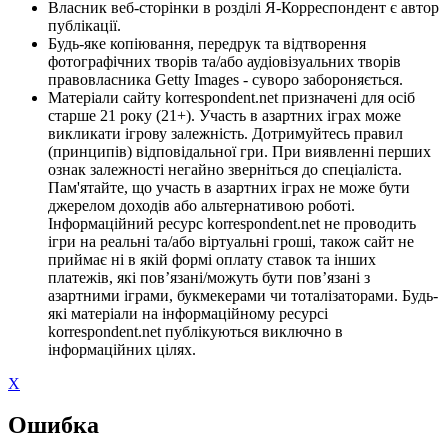
Власник веб-сторінки в розділі Я-Корреспондент є автор
публікації.
Будь-яке копіювання, передрук та відтворення
фотографічних творів та/або аудіовізуальних творів
правовласника Getty Images - суворо забороняється.
Матеріали сайту korrespondent.net призначені для осіб
старше 21 року (21+). Участь в азартних іграх може
викликати ігрову залежність. Дотримуйтесь правил
(принципів) відповідальної гри. При виявленні перших
ознак залежності негайно зверніться до спеціаліста.
Пам'ятайте, що участь в азартних іграх не може бути
джерелом доходів або альтернативою роботі.
Інформаційний ресурс korrespondent.net не проводить
ігри на реальні та/або віртуальні гроші, також сайт не
приймає ні в якій формі оплату ставок та інших
платежів, які пов’язані/можуть бути пов’язані з
азартними іграми, букмекерами чи тоталізаторами. Будь-
які матеріали на інформаційному ресурсі
korrespondent.net публікуються виключно в
інформаційних цілях.
X
Ошибка