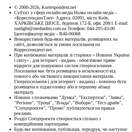
© 2000-2026, Korrespondent.net
Суб'єкт у сфері онлайн-медіа Назва онлайн-медіа –
«КореспонденТ.net» Адреса: 02091, місто Київ,
ХАРКІВСЬКЕ ШОСЕ, будинок 172-Б, офіс 208/1 E-mail:
sunlight@mediadim.com.ua
Телефон: 044-205-43-00
Ідентифікатор медіа – R40-06068
Використання будь-яких матеріалів, розміщених на
сайті, дозволяється за умови посилання на
Корреспондент.net.
При копіюванні матеріалів зі сторінки « Новини України
і світу» , для інтернет - видань - обов'язкове пряме
відкрите для пошукових систем гіперпосилання .
Посилання має бути розміщена в незалежності від
повного або часткового використання матеріалів.
Гіперпосилання ( для інтернет - видань) - повинна бути
розміщена в підзаголовку або в першому абзаці
матеріалу.
Новини з позначками "Думка", "Експертиза", "Заява",
"Регіони", "Гроші", "Влада", "Вибори", "Тест-драйв",
"Спецпроекти", "Промо" публікуються на правах
реклами.
Розділ Спецпроекти створюється спільно з
комерційними партнерами.
Будь яке копіювання, публікація, передрук, чи наступне