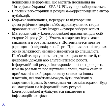
поширення інформації, що містить посилання на
"Інтерфакс-Україна", EPA / UPG, суворо забороняється.
Власник веб-сторінки в розділі Я-Корреспондент є автор
публікації.
Будь-яке копіювання, передрук та відтворення
фотографічних творів та/або аудіовізуальних творів
правовласника Getty Images - суворо забороняється.
Матеріали сайту korrespondent.net призначені для осіб
старше 21 року (21+). Участь в азартних іграх може
викликати ігрову залежність. Дотримуйтесь правил
(принципів) відповідальної гри. При виявленні перших
ознак залежності негайно зверніться до спеціаліста.
Пам'ятайте, що участь в азартних іграх не може бути
джерелом доходів або альтернативою роботі.
Інформаційний ресурс korrespondent.net не проводить
ігри на реальні та/або віртуальні гроші, також сайт не
приймає ні в якій формі оплату ставок та інших
платежів, які пов’язані/можуть бути пов’язані з
азартними іграми, букмекерами чи тоталізаторами. Будь-
які матеріали на інформаційному ресурсі
korrespondent.net публікуються виключно в
інформаційних цілях.
X