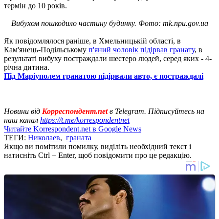
термін до 10 років.
Вибухом пошкодило частину будинку. Фото: mk.npu.gov.ua
Як повідомлялося раніше, в Хмельницькій області, в
Кам'янець-Подільському
п'яний чоловік підірвав гранату
, в
результаті вибуху постраждали шестеро людей, серед яких - 4-
річна дитина.
Під Маріуполем гранатою підірвали авто, є постраждалі
Новини від
Корреспондент.net
в Telegram. Підписуйтесь на
наш канал
https://t.me/korrespondentnet
Читайте Korrespondent.net в Google News
ТЕГИ:
Николаев
,
граната
Якщо ви помітили помилку, виділіть необхідний текст і
натисніть Ctrl + Enter, щоб повідомити про це редакцію.