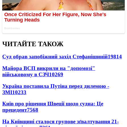
ЧИТАЙТЕ ТАКОЖ
Суд обрав запобіжний захід Стефанішиній
19814
Майора ВСП викрили на "допомозі"
військовому в СЗЧ
10269
Україна поставила Путіна перед дилемою -
ЗМІ
10233
Київ про рішення Швеції щодо судна: Це
прецедент
7568
На Київщині сталося групове зґвалтування 21-