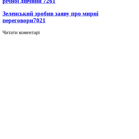
річної дівчини
7261
Зеленський зробив заяву про мирні
переговори
7021
Читати коментарі