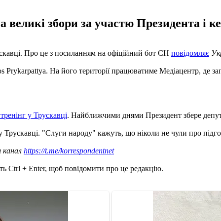
а великі збори за участю Президента і ке
ускавці. Про це з посиланням на офіційний бот СН
повідомляє
Ук
s Prykarpattya. На його території працюватиме Медіацентр, де з
тренінг у Трускавці
. Найближчими днями Президент збере депута
у Трускавці. "Слуги народу" кажуть, що ніколи не чули про підго
ш канал
https://t.me/korrespondentnet
ь Ctrl + Enter, щоб повідомити про це редакцію.