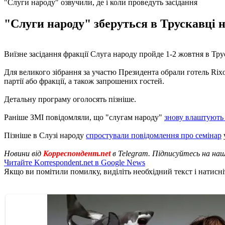
"Слуги народу" озвучили, де і коли проведуть засідання
"Слуги народу" зберуться в Трускавці н
Виїзне засідання фракції Слуга народу пройде 1-2 жовтня в Тр
Для великого зібрання за участю Президента обрали готель Rixo
партії або фракції, а також запрошених гостей.
Детальну програму оголосять пізніше.
Раніше ЗМІ повідомляли, що "слугам народу"
знову влаштують 
Пізніше в Слузі народу
спростували повідомлення про семінар
Новини від
Корреспондент.net
в Telegram. Підписуйтесь на на
Читайте Korrespondent.net в Google News
Якщо ви помітили помилку, виділіть необхідний текст і натисніт