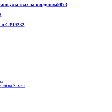
 консульствах за кордоном
9873
8
 в СЗЧ
9232
их
енні на 21 млн