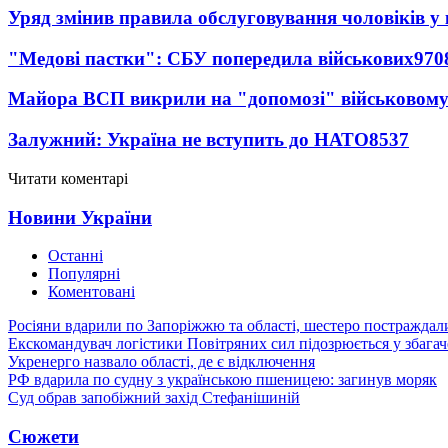
Уряд змінив правила обслуговування чоловіків у
"Медові пастки": СБУ попередила військових
970
Майора ВСП викрили на "допомозі" військовому
Залужний: Україна не вступить до НАТО
8537
Читати коментарі
Новини України
Останні
Популярні
Коментовані
Росіяни вдарили по Запоріжжю та області, шестеро постраждал
Екскомандувач логістики Повітряних сил підозрюється у збагач
Укренерго назвало області, де є відключення
РФ вдарила по судну з українською пшеницею: загинув моряк
Суд обрав запобіжний захід Стефанішиній
Сюжети