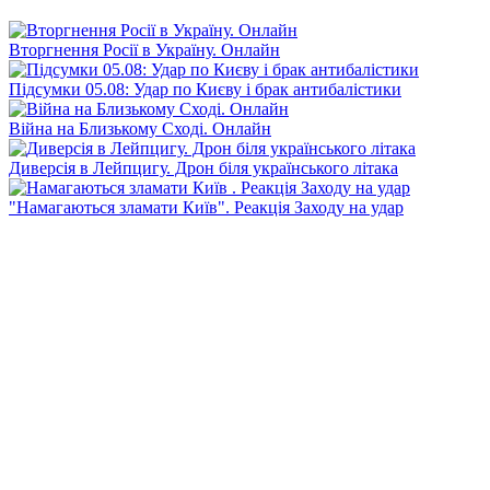
Вторгнення Росії в Україну. Онлайн
Підсумки 05.08: Удар по Києву і брак антибалістики
Війна на Близькому Сході. Онлайн
Диверсія в Лейпцигу. Дрон біля українського літака
"Намагаються зламати Київ". Реакція Заходу на удар