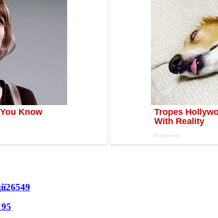
ії
26549
195