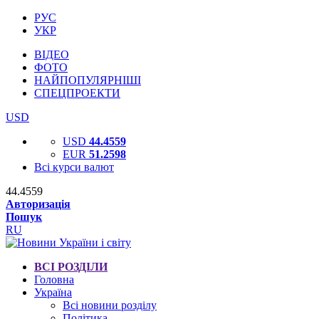
РУС
УКР
ВІДЕО
ФОТО
НАЙПОПУЛЯРНІШІ
СПЕЦПРОЕКТИ
USD
USD
44.4559
EUR
51.2598
Всі курси валют
44.4559
Авторизація
Пошук
RU
ВСІ РОЗДІЛИ
Головна
Україна
Всі новини розділу
Політика