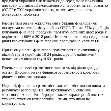
продукти українців наближається до середнього показника
для країн Організації економічного співробітництва і розвитку
(ОЕСР): 79% українців знають, як мінімум, про п'ять
фінансових продуктів.
Разом з тим рівень користування в Україні фінансовими
послугами нижчий, ніж у країнах ОЕСР. Тільки 57% українців
купували фінансові продукти протягом останніх двох років у
порівнянні з 60% в 2018 році. Це значно нижче від середнього
рівня користування фінансовими послугами в країнах ОЕСР.
При цьому рівень фінансової грамотності є найнижчим у
віковій групі українців 18-24 років. Другий найнижчий
показник - у віковій групі 60+ років.
Рівень фінансової грамотності залежить від рівня доходу й
освіти. Високий рівень фінансової грамотності корелює з
рівнем особистих заощаджень.
Нарешті, фінансова грамотність жителів міст значно вища за
результати респондентів, які проживають у сільській
місцевості. Аналогічний розрив також характерний для тих,
хто користується технологіями, і тими, хто ними не
користується.