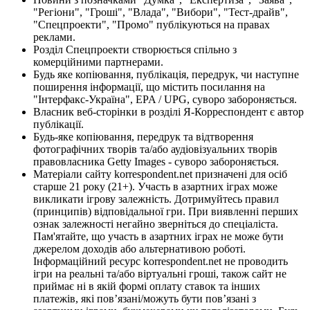
"Регіони", "Гроші", "Влада", "Вибори", "Тест-драйв",
"Спецпроекти", "Промо" публікуються на правах
реклами.
Розділ Спецпроекти створюється спільно з
комерційними партнерами.
Будь яке копіювання, публікація, передрук, чи наступне
поширення інформації, що містить посилання на
"Інтерфакс-Україна", EPA / UPG, суворо забороняється.
Власник веб-сторінки в розділі Я-Корреспондент є автор
публікації.
Будь-яке копіювання, передрук та відтворення
фотографічних творів та/або аудіовізуальних творів
правовласника Getty Images - суворо забороняється.
Матеріали сайту korrespondent.net призначені для осіб
старше 21 року (21+). Участь в азартних іграх може
викликати ігрову залежність. Дотримуйтесь правил
(принципів) відповідальної гри. При виявленні перших
ознак залежності негайно зверніться до спеціаліста.
Пам'ятайте, що участь в азартних іграх не може бути
джерелом доходів або альтернативою роботі.
Інформаційний ресурс korrespondent.net не проводить
ігри на реальні та/або віртуальні гроші, також сайт не
приймає ні в якій формі оплату ставок та інших
платежів, які пов’язані/можуть бути пов’язані з