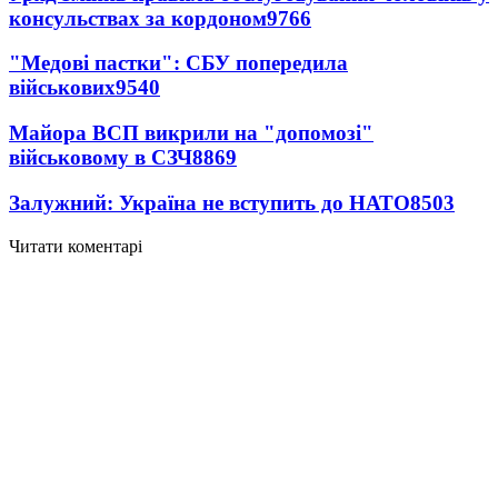
консульствах за кордоном
9766
"Медові пастки": СБУ попередила
військових
9540
Майора ВСП викрили на "допомозі"
військовому в СЗЧ
8869
Залужний: Україна не вступить до НАТО
8503
Читати коментарі