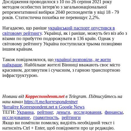
Дослідження проводилося з 10 по 26 серпня 2021 року
методом особистих інтерв'ю з загальнонаціональної
репрезентативної вибірки 2040 респондентів у віці 18 - 79
років. Статистична похибка не перевищує 2,2%.
Нагадаємо, що раніше
український паспорт опустився в
світовому рейтингу
. Українці, як і раніше, можуть без віз або з
візами по прибуттю подорожувати в 136 країн. Однак у
світовому рейтингу Україна поступилася трьома позиціями
іншим країнам.
Також повідомлялося, що
українці розповіли, де жити
найкраще
. Найбільше жителі Вінниці вважають своє місто
красивим, доглянутим і сучасним, з гарною транспортною
інфраструктурою.
Новини від
Корреспондент.net
в Telegram. Підписуйтесь на
наш канал
https://t.me/korrespondentnet
Читайте Korrespondent.net в Google News
ТЕГИ:
Украина
,
рейтинг
,
деньги
,
исследования
,
финансы
,
исследование
,
грамотность
,
рейтинги
Якщо ви помітили помилку, виділіть необхідний текст і
натисніть Ctrl + Enter, щоб повідомити про це редакцію.