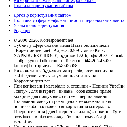
Використання матеріалів korrespondent.net
Правила користування сайтом
Договір користування сайтом
Політика у сфері конфіденційності і персональних даних
Угода щодо користування
Редакція
© 2000-2026, Korrespondent.net
Суб'єкт у сфері онлайн-медіа Назва онлайн-медіа –
«КореспонденТ.net» Адреса: 02091, місто Київ,
ХАРКІВСЬКЕ ШОСЕ, будинок 172-Б, офіс 208/1 E-mail:
sunlight@mediadim.com.ua
Телефон: 044-205-43-00
Ідентифікатор медіа – R40-06068
Використання будь-яких матеріалів, розміщених на
сайті, дозволяється за умови посилання на
Корреспондент.net.
При копіюванні матеріалів зі сторінки « Новини України
і світу» , для інтернет - видань - обов'язкове пряме
відкрите для пошукових систем гіперпосилання .
Посилання має бути розміщена в незалежності від
повного або часткового використання матеріалів.
Гіперпосилання ( для інтернет - видань) - повинна бути
розміщена в підзаголовку або в першому абзаці
матеріалу.
Новини з позначками "Думка", "Експертиза", "Заява",