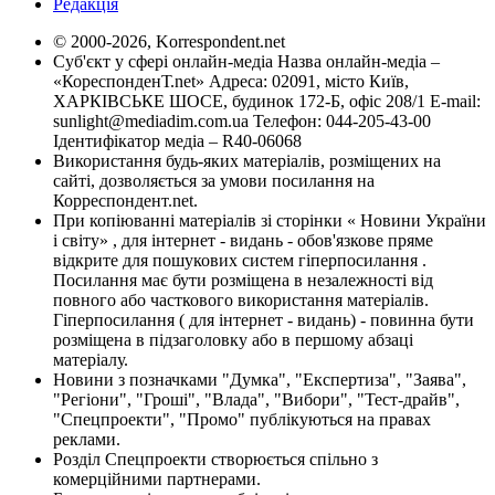
Редакція
© 2000-2026, Korrespondent.net
Суб'єкт у сфері онлайн-медіа Назва онлайн-медіа –
«КореспонденТ.net» Адреса: 02091, місто Київ,
ХАРКІВСЬКЕ ШОСЕ, будинок 172-Б, офіс 208/1 E-mail:
sunlight@mediadim.com.ua
Телефон: 044-205-43-00
Ідентифікатор медіа – R40-06068
Використання будь-яких матеріалів, розміщених на
сайті, дозволяється за умови посилання на
Корреспондент.net.
При копіюванні матеріалів зі сторінки « Новини України
і світу» , для інтернет - видань - обов'язкове пряме
відкрите для пошукових систем гіперпосилання .
Посилання має бути розміщена в незалежності від
повного або часткового використання матеріалів.
Гіперпосилання ( для інтернет - видань) - повинна бути
розміщена в підзаголовку або в першому абзаці
матеріалу.
Новини з позначками "Думка", "Експертиза", "Заява",
"Регіони", "Гроші", "Влада", "Вибори", "Тест-драйв",
"Спецпроекти", "Промо" публікуються на правах
реклами.
Розділ Спецпроекти створюється спільно з
комерційними партнерами.