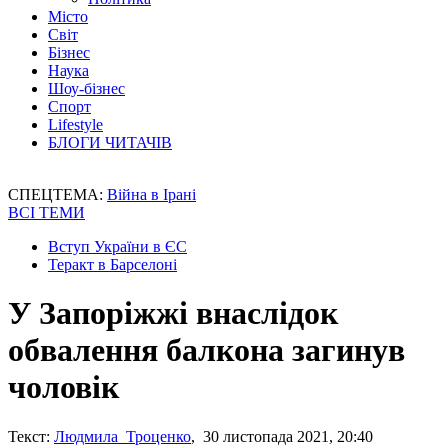
Місто
Світ
Бізнес
Наука
Шоу-бізнес
Спорт
Lifestyle
БЛОГИ ЧИТАЧІВ
СПЕЦТЕМА:
Війна в Ірані
ВСІ ТЕМИ
Вступ України в ЄС
Теракт в Барселоні
У Запоріжжі внаслідок
обвалення балкона загинув
чоловік
Текст:
Людмила Троценко
, 30 листопада 2021, 20:40