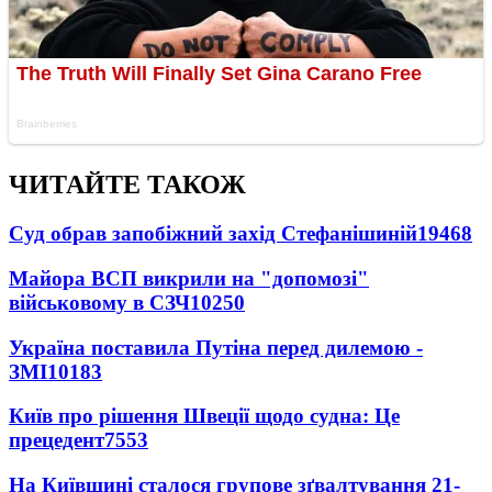
ЧИТАЙТЕ ТАКОЖ
Суд обрав запобіжний захід Стефанішиній
19468
Майора ВСП викрили на "допомозі"
військовому в СЗЧ
10250
Україна поставила Путіна перед дилемою -
ЗМІ
10183
Київ про рішення Швеції щодо судна: Це
прецедент
7553
На Київщині сталося групове зґвалтування 21-