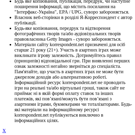
Будь яке копіювання, публікація, передрук, чи наступне
поширення інформації, що містить посилання на
"Інтерфакс-Україна", EPA / UPG, суворо забороняється.
Власник веб-сторінки в розділі Я-Корреспондент є автор
публікації.
Будь-яке копіювання, передрук та відтворення
фотографічних творів та/або аудіовізуальних творів
правовласника Getty Images - суворо забороняється.
Матеріали сайту korrespondent.net призначені для осіб
старше 21 року (21+). Участь в азартних іграх може
викликати ігрову залежність. Дотримуйтесь правил
(принципів) відповідальної гри. При виявленні перших
ознак залежності негайно зверніться до спеціаліста.
Пам'ятайте, що участь в азартних іграх не може бути
джерелом доходів або альтернативою роботі.
Інформаційний ресурс korrespondent.net не проводить
ігри на реальні та/або віртуальні гроші, також сайт не
приймає ні в якій формі оплату ставок та інших
платежів, які пов’язані/можуть бути пов’язані з
азартними іграми, букмекерами чи тоталізаторами. Будь-
які матеріали на інформаційному ресурсі
korrespondent.net публікуються виключно в
інформаційних цілях.
X