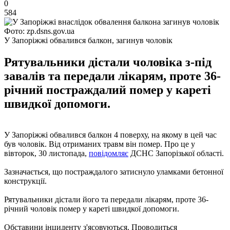
0
584
Фото: zp.dsns.gov.ua
У Запоріжжі обвалився балкон, загинув чоловік
Рятувальники дістали чоловіка з-під
завалів та передали лікарям, проте 36-
річний постраждалий помер у кареті
швидкої допомоги.
У Запоріжжі обвалився балкон 4 поверху, на якому в цей час
був чоловік. Від отриманих травм він помер. Про це у
вівторок, 30 листопада,
повідомляє
ДСНС Запорізької області.
Зазначається, що постраждалого затиснуло уламками бетонної
конструкції.
Рятувальники дістали його та передали лікарям, проте 36-
річний чоловік помер у кареті швидкої допомоги.
Обставини інциденту з'ясовуються. Проводиться