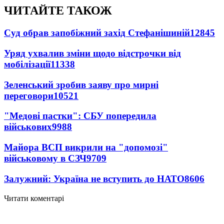
ЧИТАЙТЕ ТАКОЖ
Суд обрав запобіжний захід Стефанішиній
12845
Уряд ухвалив зміни щодо відстрочки від
мобілізації
11338
Зеленський зробив заяву про мирні
переговори
10521
"Медові пастки": СБУ попередила
військових
9988
Майора ВСП викрили на "допомозі"
військовому в СЗЧ
9709
Залужний: Україна не вступить до НАТО
8606
Читати коментарі