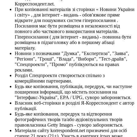
Корреспондент.net.
При копіюванні матеріалів зі сторінки « Новини України
і світу» , для інтернет - видань - обов'язкове пряме
відкрите для пошукових систем гіперпосилання .
Посилання має бути розміщена в незалежності від
повного або часткового використання матеріалів.
Гіперпосилання ( для інтернет - видань) - повинна бути
розміщена в підзаголовку або в першому абзаці
матеріалу.
Новини з позначками "Думка", "Експертиза", "Заява",
"Регіони", "Гроші", "Влада", "Вибори", "Тест-драйв",
"Спецпроекти", "Промо" публікуються на правах
реклами.
Розділ Спецпроекти створюється спільно з
комерційними партнерами.
Будь яке копіювання, публікація, передрук, чи наступне
поширення інформації, що містить посилання на
"Інтерфакс-Україна", EPA / UPG, суворо забороняється.
Власник веб-сторінки в розділі Я-Корреспондент є автор
публікації.
Будь-яке копіювання, передрук та відтворення
фотографічних творів та/або аудіовізуальних творів
правовласника Getty Images - суворо забороняється.
Матеріали сайту korrespondent.net призначені для осіб
старше 21 року (21+). Участь в азартних іграх може