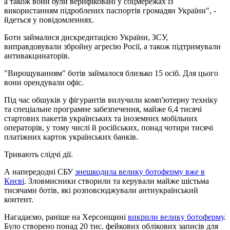
а також вони були верифіковані у соцмережах із
використанням підроблених паспортів громадян України", -
йдеться у повідомленнях.
Боти займалися дискредитацією України, ЗСУ,
виправдовували збройну агресію Росії, а також підтримували
антивакцинаторів.
"Вирощуванням" ботів займалося близько 15 осіб. Для цього
вони орендували офіс.
Під час обшуків у фігурантів вилучили комп'ютерну техніку
та спеціальне програмне забезпечення, майже 6,4 тисячі
стартових пакетів українських та іноземних мобільних
операторів, у тому числі й російських, понад чотири тисячі
платіжних карток українських банків.
Тривають слідчі дії.
А напередодні СБУ
знешкодила велику ботоферму вже в
Києві
. Зловмисники створили та керували майже шістьма
тисячами ботів, які розповсюджували антиукраїнський
контент.
Нагадаємо, раніше на Херсонщині
викрили велику ботоферму
.
Було створено понад 20 тис. фейкових облікових записів для