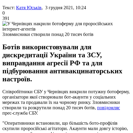
Текст:
Катя Юськів
, 3 грудня 2021, 10:24
0
391
Зловмисники створили понад 20 тисяч ботів
Ботів використовували для
дискредитації України та ЗСУ,
виправдання агресії РФ та для
підбурювання антивакцинаторських
настроїв.
Співробітники СБУ у Чернівцях викрили потужну ботоферму,
організатори якої створювали бот-акаунти у соціальних
мережах та продавали їх на чорному ринку. Зловмисники
створили та розкрутили понад 20 тисяч ботів,
повідомляє
прес-служба СБУ.
"Оперативники встановили, що більшість бото-профілів
скупили проросійські агітатори. Акаунти мали довгу історію,