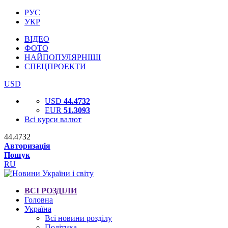
РУС
УКР
ВІДЕО
ФОТО
НАЙПОПУЛЯРНІШІ
СПЕЦПРОЕКТИ
USD
USD
44.4732
EUR
51.3093
Всі курси валют
44.4732
Авторизація
Пошук
RU
ВСІ РОЗДІЛИ
Головна
Україна
Всі новини розділу
Політика