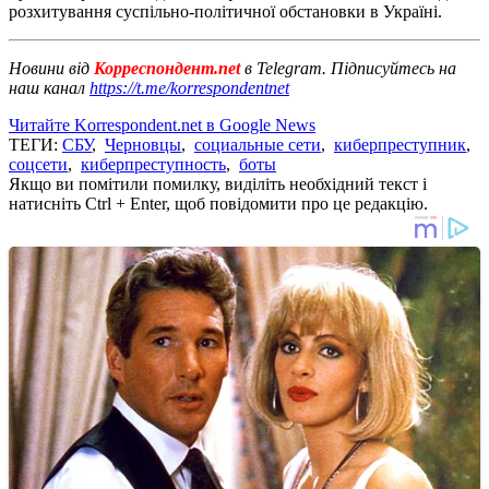
розхитування суспільно-політичної обстановки в Україні.
Новини від
Корреспондент.net
в Telegram. Підписуйтесь на
наш канал
https://t.me/korrespondentnet
Читайте Korrespondent.net в Google News
ТЕГИ:
СБУ
,
Черновцы
,
социальные сети
,
киберпреступник
,
соцсети
,
киберпреступность
,
боты
Якщо ви помітили помилку, виділіть необхідний текст і
натисніть Ctrl + Enter, щоб повідомити про це редакцію.