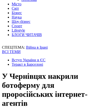
Місто
Світ
Бізнес
Наука
Шоу-бізнес
Спорт
Lifestyle
БЛОГИ ЧИТАЧІВ
СПЕЦТЕМА:
Війна в Ірані
ВСІ ТЕМИ
Вступ України в ЄС
Теракт в Барселоні
У Чернівцях накрили
ботоферму для
проросійських інтернет-
агентів