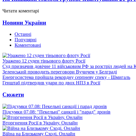
Читати коментарі
Новини України
Останні
Популярні
Коментовані
Уражено 12 суден тіньового флоту Росії
Суд призначив довічне 11 військовим РФ за розстріл людей на 
Зеленський проводить переговори Вучичем у Белграді
Енергосистема пройшла рекордну серпневу спеку - Шмигаль
Генштаб підтвердив удари по двох НПЗ в Росії
Сюжети
Підсумки 07.08: "Пекельні" санкції і "парад" дронів
Вторгнення Росії в Україну. Онлайн
Війна на Близькому Сході. Онлайн