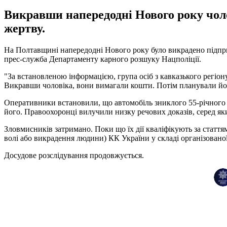
Викравши напередодні Нового року чол
жертву.
На Полтавщині напередодні Нового року було викрадено підпри
прес-служба Департаменту карного розшуку Нацполіції.
"За встановленою інформацією, група осіб з кавказького регіон
Викравши чоловіка, вони вимагали кошти. Потім планували його
Оперативники встановили, що автомобіль зниклого 55-річного б
його. Правоохоронці вилучили низку речових доказів, серед як
Зловмисників затримано. Поки що їх дії кваліфікують за статт
волі або викрадення людини) КК України у складі організовано
Досудове розслідування продовжується.