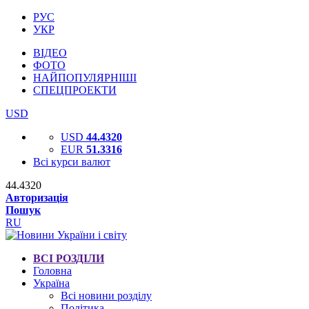
РУС
УКР
ВІДЕО
ФОТО
НАЙПОПУЛЯРНІШІ
СПЕЦПРОЕКТИ
USD
USD
44.4320
EUR
51.3316
Всі курси валют
44.4320
Авторизація
Пошук
RU
ВСІ РОЗДІЛИ
Головна
Україна
Всі новини розділу
Політика