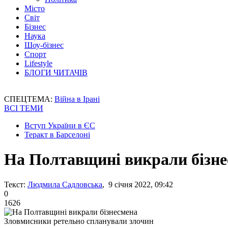
Місто
Світ
Бізнес
Наука
Шоу-бізнес
Спорт
Lifestyle
БЛОГИ ЧИТАЧІВ
СПЕЦТЕМА:
Війна в Ірані
ВСІ ТЕМИ
Вступ України в ЄС
Теракт в Барселоні
На Полтавщині викрали бізн
Текст:
Людмила Садловська
, 9 січня 2022, 09:42
0
1626
Зловмисники ретельно спланували злочин