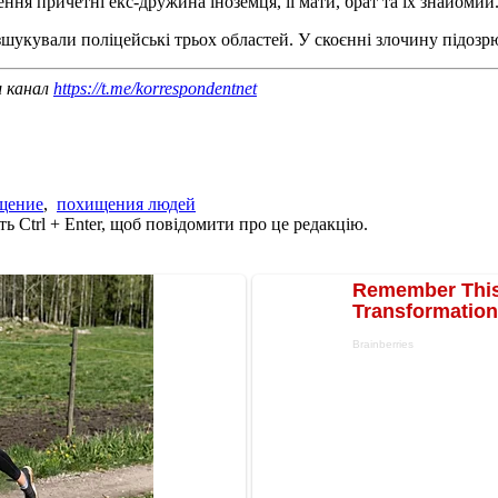
ення причетні екс-дружина іноземця, її мати, брат та їх знайомий
зшукували поліцейські трьох областей. У скоєнні злочину підо
ш канал
https://t.me/korrespondentnet
щение
,
похищения людей
ь Ctrl + Enter, щоб повідомити про це редакцію.