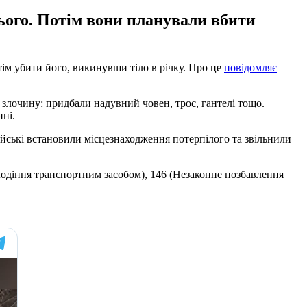
ього. Потім вони планували вбити
ім убити його, викинувши тіло в річку. Про це
повідомляє
 злочину: придбали надувний човен, трос, гантелі тощо.
нні.
ейські встановили місцезнаходження потерпілого та звільнили
олодіння транспортним засобом), 146 (Незаконне позбавлення