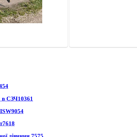
454
 в СЗЧ
10361
 ISW
9054
т
7618
ної дівчини
7575