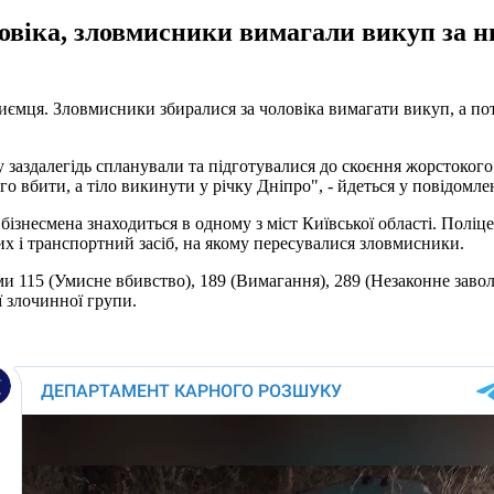
овіка, зловмисники вимагали викуп за н
ємця. Зловмисники збиралися за чоловіка вимагати викуп, а пот
у заздалегідь спланували та підготувалися до скоєння жорстокого
 вбити, а тіло викинути у річку Дніпро", - йдеться у повідомле
ізнесмена знаходиться в одному з міст Київської області. Поліц
их і транспортний засіб, на якому пересувалися зловмисники.
ями 115 (Умисне вбивство), 189 (Вимагання), 289 (Незаконне зав
ї злочинної групи.