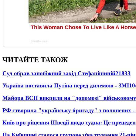
ЧИТАЙТЕ ТАКОЖ
Суд обрав запобіжний захід Стефанішиній
21833
Україна поставила Путіна перед дилемою - ЗМІ
10
Майора ВСП викрили на "допомозі" військовому
РФ створила "українську бригаду" з полонених -
Київ про рішення Швеції щодо судна: Це прецеден
На Київщині сталося групове зґвалтування 21-річ