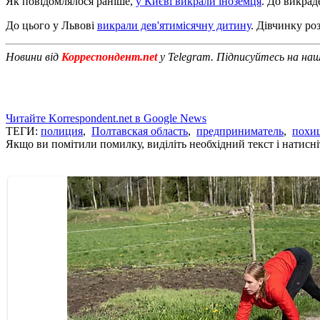
Як повідомлялося раніше,
у Києві викрали іноземця
. До викрад
До цього у Львові
викрали дев'ятимісячну дитину
. Дівчинку ро
Новини від
Корреспондент.net
у Telegram. Підписуйтесь на на
Читайте Korrespondent.net в Google News
ТЕГИ:
полиция
,
Полтавская область
,
предприниматель
,
похи
Якщо ви помітили помилку, виділіть необхідний текст і натисніт