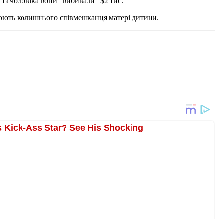
. Із чоловіка вони "вибивали" $2 тис.
зрюють колишнього співмешканця матері дитини.