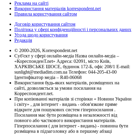
Реклама на сайті
Використання матеріалів korrespondent.net
Правила користування сайтом
Договір користування сайтом
Політика у сфері конфіденційності і персональних даних
Угода щодо користування
Редакція
© 2000-2026, Korrespondent.net
Суб'єкт у сфері онлайн-медіа Назва онлайн-медіа –
«КореспонденТ.net» Адреса: 02091, місто Київ,
ХАРКІВСЬКЕ ШОСЕ, будинок 172-Б, офіс 208/1 E-mail:
sunlight@mediadim.com.ua
Телефон: 044-205-43-00
Ідентифікатор медіа – R40-06068
Використання будь-яких матеріалів, розміщених на
сайті, дозволяється за умови посилання на
Корреспондент.net.
При копіюванні матеріалів зі сторінки « Новини України
і світу» , для інтернет - видань - обов'язкове пряме
відкрите для пошукових систем гіперпосилання .
Посилання має бути розміщена в незалежності від
повного або часткового використання матеріалів.
Гіперпосилання ( для інтернет - видань) - повинна бути
розміщена в підзаголовку або в першому абзаці