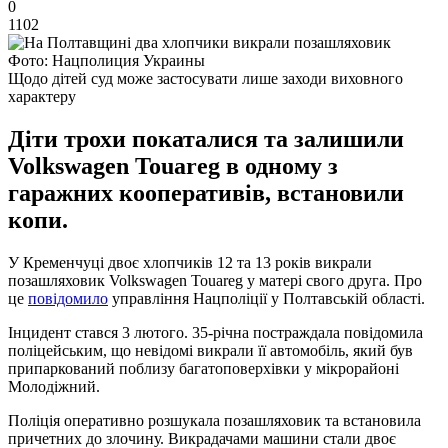
0
1102
Фото: Нацполиция Украины
Щодо дітей суд може застосувати лише заходи виховного
характеру
Діти трохи покаталися та залишили
Volkswagen Touareg в одному з
гаражних кооперативів, встановили
копи.
У Кременчуці двоє хлопчиків 12 та 13 років викрали
позашляховик Volkswagen Touareg у матері свого друга. Про
це
повідомило
управління Нацполіції у Полтавській області.
Інцидент стався 3 лютого. 35-річна постраждала повідомила
поліцейським, що невідомі викрали її автомобіль, який був
припаркований поблизу багатоповерхівки у мікрорайоні
Молодіжний.
Поліція оперативно розшукала позашляховик та встановила
причетних до злочину. Викрадачами машини стали двоє