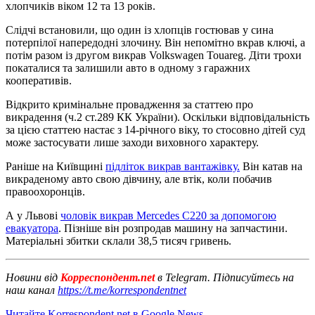
хлопчиків віком 12 та 13 років.
Слідчі встановили, що один із хлопців гостював у сина
потерпілої напередодні злочину. Він непомітно вкрав ключі, а
потім разом із другом викрав Volkswagen Touareg. Діти трохи
покаталися та залишили авто в одному з гаражних
кооперативів.
Відкрито кримінальне провадження за статтею про
викрадення (ч.2 ст.289 КК України). Оскільки відповідальність
за цією статтею настає з 14-річного віку, то стосовно дітей суд
може застосувати лише заходи виховного характеру.
Раніше на Київщині
підліток викрав вантажівку.
Він катав на
викраденому авто свою дівчину, але втік, коли побачив
правоохоронців.
А у Львові
чоловік викрав Mercedes C220 за допомогою
евакуатора
. Пізніше він розпродав машину на запчастини.
Матеріальні збитки склали 38,5 тисяч гривень.
Новини від
Корреспондент.net
в Telegram. Підписуйтесь на
наш канал
https://t.me/korrespondentnet
Читайте Korrespondent.net в Google News