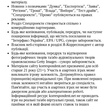
матеріалу.
Новини з позначками "Думка", "Експертиза", "Заява",
"Регіони", "Гроші", "Влада", "Вибори", "Тест-драйв",
"Спецпроекти", "Промо" публікуються на правах
реклами.
Розділ Спецпроекти створюється спільно з
комерційними партнерами.
Будь яке копіювання, публікація, передрук, чи наступне
поширення інформації, що містить посилання на
"Інтерфакс-Україна", EPA / UPG, суворо забороняється.
Власник веб-сторінки в розділі Я-Корреспондент є автор
публікації.
Будь-яке копіювання, передрук та відтворення
фотографічних творів та/або аудіовізуальних творів
правовласника Getty Images - суворо забороняється.
Матеріали сайту korrespondent.net призначені для осіб
старше 21 року (21+). Участь в азартних іграх може
викликати ігрову залежність. Дотримуйтесь правил
(принципів) відповідальної гри. При виявленні перших
ознак залежності негайно зверніться до спеціаліста.
Пам'ятайте, що участь в азартних іграх не може бути
джерелом доходів або альтернативою роботі.
Інформаційний ресурс korrespondent.net не проводить
ігри на реальні та/або віртуальні гроші, також сайт не
приймає ні в якій формі оплату ставок та інших