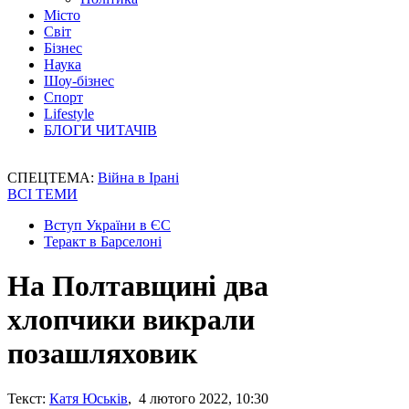
Місто
Світ
Бізнес
Наука
Шоу-бізнес
Спорт
Lifestyle
БЛОГИ ЧИТАЧІВ
СПЕЦТЕМА:
Війна в Ірані
ВСІ ТЕМИ
Вступ України в ЄС
Теракт в Барселоні
На Полтавщині два
хлопчики викрали
позашляховик
Текст:
Катя Юськів
, 4 лютого 2022, 10:30