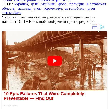
ТЕГИ:
Украина
,
дети
,
машины
,
фото
,
полиция
,
Полтавская
область
,
машина
,
угон
,
Кременчуг
,
автомобиль
,
угон
автомобиля
Якщо ви помітили помилку, виділіть необхідний текст і
натисніть Ctrl + Enter, щоб повідомити про це редакцію.