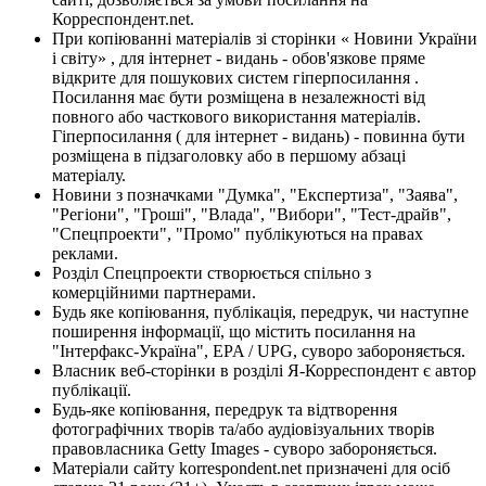
Корреспондент.net.
При копіюванні матеріалів зі сторінки « Новини України
і світу» , для інтернет - видань - обов'язкове пряме
відкрите для пошукових систем гіперпосилання .
Посилання має бути розміщена в незалежності від
повного або часткового використання матеріалів.
Гіперпосилання ( для інтернет - видань) - повинна бути
розміщена в підзаголовку або в першому абзаці
матеріалу.
Новини з позначками "Думка", "Експертиза", "Заява",
"Регіони", "Гроші", "Влада", "Вибори", "Тест-драйв",
"Спецпроекти", "Промо" публікуються на правах
реклами.
Розділ Спецпроекти створюється спільно з
комерційними партнерами.
Будь яке копіювання, публікація, передрук, чи наступне
поширення інформації, що містить посилання на
"Інтерфакс-Україна", EPA / UPG, суворо забороняється.
Власник веб-сторінки в розділі Я-Корреспондент є автор
публікації.
Будь-яке копіювання, передрук та відтворення
фотографічних творів та/або аудіовізуальних творів
правовласника Getty Images - суворо забороняється.
Матеріали сайту korrespondent.net призначені для осіб