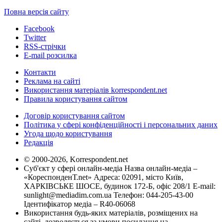
Повна версія сайту
Facebook
Twitter
RSS-стрічки
E-mail розсилка
Контакти
Реклама на сайті
Використання матеріалів korrespondent.net
Правила користування сайтом
Договір користування сайтом
Політика у сфері конфіденційності і персональних даних
Угода щодо користування
Редакція
© 2000-2026, Korrespondent.net
Суб'єкт у сфері онлайн-медіа Назва онлайн-медіа –
«КореспонденТ.net» Адреса: 02091, місто Київ,
ХАРКІВСЬКЕ ШОСЕ, будинок 172-Б, офіс 208/1 E-mail:
sunlight@mediadim.com.ua
Телефон: 044-205-43-00
Ідентифікатор медіа – R40-06068
Використання будь-яких матеріалів, розміщених на
сайті, дозволяється за умови посилання на