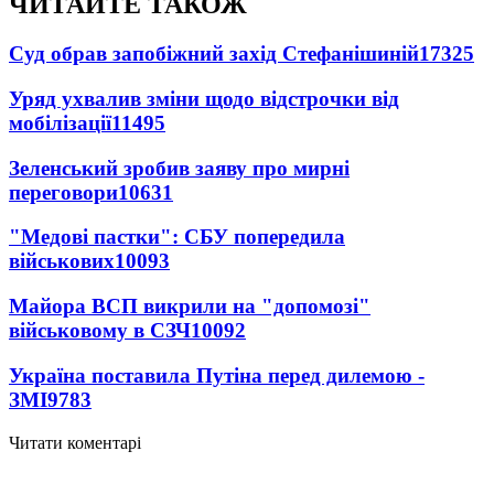
ЧИТАЙТЕ ТАКОЖ
Суд обрав запобіжний захід Стефанішиній
17325
Уряд ухвалив зміни щодо відстрочки від
мобілізації
11495
Зеленський зробив заяву про мирні
переговори
10631
"Медові пастки": СБУ попередила
військових
10093
Майора ВСП викрили на "допомозі"
військовому в СЗЧ
10092
Україна поставила Путіна перед дилемою -
ЗМІ
9783
Читати коментарі