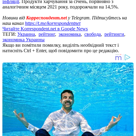
інфляції
. Продукти харчування за січень, порівняно з
аналогічним місяцем 2021 року, подорожчали на 14,5%.
Новини від
Корреспондент.net
у Telegram. Підписуйтесь на
наш канал
https://t.me/korrespondentnet
Читайте Korrespondent.net в Google News
ТЕГИ:
Украина
,
рейтинг
,
экономика
,
свобода
,
рейтинги
,
экономика Украины
Якщо ви помітили помилку, виділіть необхідний текст і
натисніть Ctrl + Enter, щоб повідомити про це редакцію.