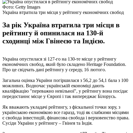
Фото: Getty Images
Україна втратила три місця у рейтингу економічних свобод
За рік Україна втратила три місця в
рейтингу й опинилася на 130-й
сходинці між Гвінеєю та Індією.
Україна опустилася зі 127-го на 130-те місце у рейтингу
економічних свобод, який було складено Heritage Foundation.
Про це свідчать дані рейтингу у середу, 16 лютого.
Загальна оцінка України погіршилася з 56,2 до 54,1 бала з 100
можливих. Водночас українській економіці дають
кваліфікацію "переважно невільної", у рейтингу вона посідає
передостаннє місце у Європі і так випереджає Білорусь.
Як вважають укладачі рейтингу, з фіскальної точки зору, з
українською економікою все гаразд, тоді як слабкими місцями
є свобода інвестицій, фінансова свобода і верховенство права.
Сусіди України у рейтингу – Гвінея та Індія.