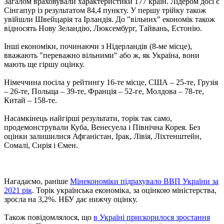
Загалом враховували характеристики 177 країн. Лідером досі є
Сінгапур із результатом 84,4 пункту. У першу трійку також
увійшли Швейцарія та Ірландія. До "вільних" економік також
відносять Нову Зеландію, Люксембург, Тайвань, Естонію.
Інші економіки, починаючи з Нідерландів (8-ме місце),
вважають "переважно вільними" або ж, як Україна, вони
мають ще гіршу оцінку.
Німеччина посіла у рейтингу 16-те місце, США – 25-те, Грузія
– 26-те, Польща – 39-те, Франція – 52-ге, Молдова – 78-те,
Китай – 158-те.
Насамкінець найгірші результати, торік так само,
продемонстрували Куба, Венесуела і Північна Корея. Без
оцінки залишилися Афганістан, Ірак, Лівія, Ліхтенштейн,
Сомалі, Сирія і Ємен.
Нагадаємо, раніше
Мінекономіки підрахувало ВВП України за
2021 рік
. Торік українська економіка, за оцінкою міністерства,
зросла на 3,2%. НБУ дає нижчу оцінку.
Також повідомлялося, що
в Україні прискорилося зростання