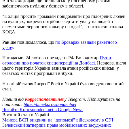
Він також додав, що поліцейські у посиленому режимі
забезпечують публічну безпеку в області.
"Поліція просить громадян повідомляти про підозрілих людей
на вулицях, зокрема потрібно звертати увагу на людей з
елементами червоного кольору на одязі", – наголосив голова
КОДА.
Раніше повідомлялося, що
по Броварах завдали ракетного
удару
.
Нагадаємо, 24 лютого президент РФ Володимир
Путін
оголосив про початок спецоперації на Донбасі
. Невдовзі після
цього територія України зазнала атаки російських військ, у
багатьох містах прогриміли вибухи.
На тлі військової агресії Росії в Україні було введено воєнний
стан.
Новини від
Корреспондент.net
у Telegram. Підписуйтесь на
наш канал
https://t.me/korrespondentnet
Читайте Korrespondent.net в Google News
Воєнний стан в Україні
Майора ВСП викрили на "допомозі" військовому в СЗЧ
Зеленський затвердив права мобілізованих засуджених