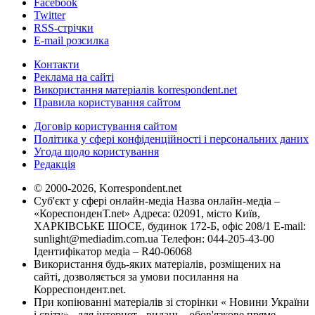
Facebook
Twitter
RSS-стрічки
E-mail розсилка
Контакти
Реклама на сайті
Використання матеріалів korrespondent.net
Правила користування сайтом
Договір користування сайтом
Політика у сфері конфіденційності і персональних даних
Угода щодо користування
Редакція
© 2000-2026, Korrespondent.net
Суб'єкт у сфері онлайн-медіа Назва онлайн-медіа –
«КореспонденТ.net» Адреса: 02091, місто Київ,
ХАРКІВСЬКЕ ШОСЕ, будинок 172-Б, офіс 208/1 E-mail:
sunlight@mediadim.com.ua
Телефон: 044-205-43-00
Ідентифікатор медіа – R40-06068
Використання будь-яких матеріалів, розміщених на
сайті, дозволяється за умови посилання на
Корреспондент.net.
При копіюванні матеріалів зі сторінки « Новини України
і світу» , для інтернет - видань - обов'язкове пряме