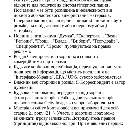
відкрите для пошукових систем гіперпосилання .
Посилання має бути розміщена в незалежності від
повного або часткового використання матеріалів.
Гіперпосилання ( для інтернет - видань) - повинна бути
розміщена в підзаголовку або в першому абзаці
матеріалу.
Новини з позначками "Думка", "Експертиза", "Заява",
"Регіони", "Гроші", "Влада", "Вибори", "Тест-драйв",
"Спецпроекти", "Промо" публікуються на правах
реклами.
Розділ Спецпроекти створюється спільно з
комерційними партнерами.
Будь яке копіювання, публікація, передрук, чи наступне
поширення інформації, що містить посилання на
"Інтерфакс-Україна", EPA / UPG, суворо забороняється.
Власник веб-сторінки в розділі Я-Корреспондент є автор
публікації.
Будь-яке копіювання, передрук та відтворення
фотографічних творів та/або аудіовізуальних творів
правовласника Getty Images - суворо забороняється.
Матеріали сайту korrespondent.net призначені для осіб
старше 21 року (21+). Участь в азартних іграх може
викликати ігрову залежність. Дотримуйтесь правил
(принципів) відповідальної гри. При виявленні перших