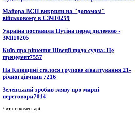
Майора ВСП викрили на "допомозі"
військовому в СЗЧ
10259
Україна поставила Путіна перед дилемою -
ЗМІ
10205
Київ про рішення Швеції щодо судна: Це
прецедент
7557
На Київщині сталося групове зґвалтування 21-
річної дівчини
7216
Зеленський зробив заяву про мирні
переговори
7014
Читати коментарі