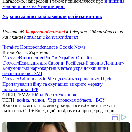
Нагадаємо, напередодні також повідомлялося про
знищення
колони військ на Чернігівщині
.
Українські військові захопили російський танк
Новини від
Корреспондент.net
в Telegram. Підписуйтесь на
наш канал
https://t.me/korrespondentnet
Читайте Korrespondent.net в Google News
Війна Росії з Україною
Сюжет
Вторгнення Росії в Україну. Онлайн
Сюжет
Ескалація для Європи. Російський дрон в Лейпцигу
Колумбійські наркокартелі вчаться українській війні
безпілотників - ЗМІ
Сюжет
Зміни в армії РФ: що стоїть за рішенням Путіна
Пропагували війну та окупацію: викрито мережу
прихильників РФ
СПЕЦТЕМА:
Війна Росії з Україною
ТЕГИ:
война
,
танки
,
Черниговская область
,
ВСУ
Якщо ви помітили помилку, виділіть необхідний текст і
натисніть Ctrl + Enter, щоб повідомити про це редакцію.