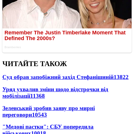
ЧИТАЙТЕ ТАКОЖ
Суд обрав запобіжний захід Стефанішиній
13822
Уряд ухвалив зміни щодо відстрочки від
мобілізації
11368
Зеленський зробив заяву про мирні
переговори
10543
"Медові пастки": СБУ попередила
військових
10018