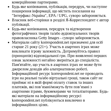
комерційними партнерами.
Будь яке копіювання, публікація, передрук, чи наступне
поширення інформації, що містить посилання на
"Інтерфакс-Україна", EPA / UPG, суворо забороняється.
Власник веб-сторінки в розділі Я-Корреспондент є автор
публікації.
Будь-яке копіювання, передрук та відтворення
фотографічних творів та/або аудіовізуальних творів
правовласника Getty Images - суворо забороняється.
Матеріали сайту korrespondent.net призначені для осіб
старше 21 року (21+). Участь в азартних іграх може
викликати ігрову залежність. Дотримуйтесь правил
(принципів) відповідальної гри. При виявленні перших
ознак залежності негайно зверніться до спеціаліста.
Пам'ятайте, що участь в азартних іграх не може бути
джерелом доходів або альтернативою роботі.
Інформаційний ресурс korrespondent.net не проводить
ігри на реальні та/або віртуальні гроші, також сайт не
приймає ні в якій формі оплату ставок та інших
платежів, які пов’язані/можуть бути пов’язані з
азартними іграми, букмекерами чи тоталізаторами. Будь-
які матеріали на інформаційному ресурсі
korrespondent.net публікуються виключно в
інформаційних цілях.