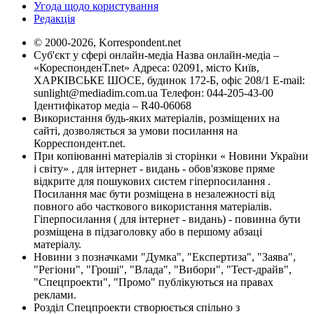
Угода щодо користування
Редакція
© 2000-2026, Korrespondent.net
Суб'єкт у сфері онлайн-медіа Назва онлайн-медіа –
«КореспонденТ.net» Адреса: 02091, місто Київ,
ХАРКІВСЬКЕ ШОСЕ, будинок 172-Б, офіс 208/1 E-mail:
sunlight@mediadim.com.ua
Телефон: 044-205-43-00
Ідентифікатор медіа – R40-06068
Використання будь-яких матеріалів, розміщених на
сайті, дозволяється за умови посилання на
Корреспондент.net.
При копіюванні матеріалів зі сторінки « Новини України
і світу» , для інтернет - видань - обов'язкове пряме
відкрите для пошукових систем гіперпосилання .
Посилання має бути розміщена в незалежності від
повного або часткового використання матеріалів.
Гіперпосилання ( для інтернет - видань) - повинна бути
розміщена в підзаголовку або в першому абзаці
матеріалу.
Новини з позначками "Думка", "Експертиза", "Заява",
"Регіони", "Гроші", "Влада", "Вибори", "Тест-драйв",
"Спецпроекти", "Промо" публікуються на правах
реклами.
Розділ Спецпроекти створюється спільно з