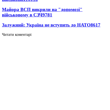
Майора ВСП викрили на "допомозі"
військовому в СЗЧ
9781
Залужний: Україна не вступить до НАТО
8617
Читати коментарі