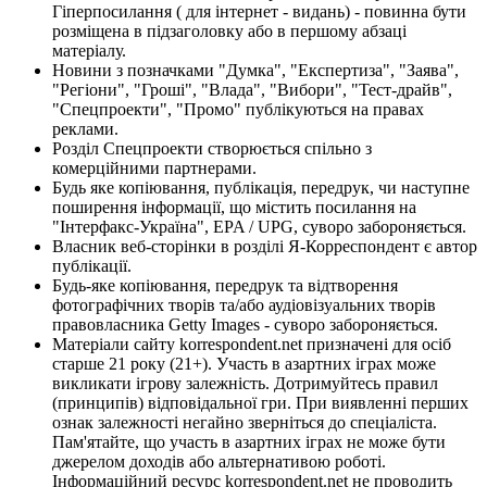
Гіперпосилання ( для інтернет - видань) - повинна бути
розміщена в підзаголовку або в першому абзаці
матеріалу.
Новини з позначками "Думка", "Експертиза", "Заява",
"Регіони", "Гроші", "Влада", "Вибори", "Тест-драйв",
"Спецпроекти", "Промо" публікуються на правах
реклами.
Розділ Спецпроекти створюється спільно з
комерційними партнерами.
Будь яке копіювання, публікація, передрук, чи наступне
поширення інформації, що містить посилання на
"Інтерфакс-Україна", EPA / UPG, суворо забороняється.
Власник веб-сторінки в розділі Я-Корреспондент є автор
публікації.
Будь-яке копіювання, передрук та відтворення
фотографічних творів та/або аудіовізуальних творів
правовласника Getty Images - суворо забороняється.
Матеріали сайту korrespondent.net призначені для осіб
старше 21 року (21+). Участь в азартних іграх може
викликати ігрову залежність. Дотримуйтесь правил
(принципів) відповідальної гри. При виявленні перших
ознак залежності негайно зверніться до спеціаліста.
Пам'ятайте, що участь в азартних іграх не може бути
джерелом доходів або альтернативою роботі.
Інформаційний ресурс korrespondent.net не проводить