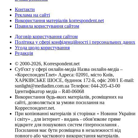
Контакти
Реклама на сайті
Використання матеріалів korrespondent.net
Правила користування сайтом
Договір користування сайтом
Політика у сфері конфіденційності і персональних даних
Угода щодо користування
Редакція
© 2000-2026, Korrespondent.net
Суб'єкт у сфері онлайн-медіа Назва онлайн-медіа –
«КореспонденТ.net» Адреса: 02091, місто Київ,
ХАРКІВСЬКЕ ШОСЕ, будинок 172-Б, офіс 208/1 E-mail:
sunlight@mediadim.com.ua
Телефон: 044-205-43-00
Ідентифікатор медіа – R40-06068
Використання будь-яких матеріалів, розміщених на
сайті, дозволяється за умови посилання на
Корреспондент.net.
При копіюванні матеріалів зі сторінки « Новини України
і світу» , для інтернет - видань - обов'язкове пряме
відкрите для пошукових систем гіперпосилання .
Посилання має бути розміщена в незалежності від
повного або часткового використання матеріалів.