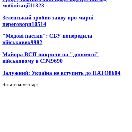
мобілізації
11323
Зеленський зробив заяву про мирні
переговори
10514
"Медові пастки": СБУ попередила
військових
9982
Майора ВСП викрили на "допомозі"
військовому в СЗЧ
9690
Залужний: Україна не вступить до НАТО
8604
Читати коментарі