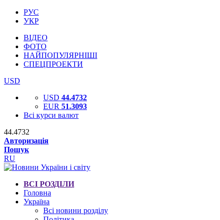
РУС
УКР
ВІДЕО
ФОТО
НАЙПОПУЛЯРНІШІ
СПЕЦПРОЕКТИ
USD
USD
44.4732
EUR
51.3093
Всі курси валют
44.4732
Авторизація
Пошук
RU
ВСІ РОЗДІЛИ
Головна
Україна
Всі новини розділу
Політика