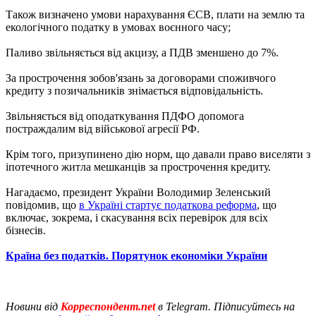
Також визначено умови нарахування ЄСВ, плати на землю та
екологічного податку в умовах воєнного часу;
Паливо звільняється від акцизу, а ПДВ зменшено до 7%.
За прострочення зобов'язань за договорами споживчого
кредиту з позичальників знімається відповідальність.
Звільняється від оподаткування ПДФО допомога
постраждалим від військової агресії РФ.
Крім того, призупинено дію норм, що давали право виселяти з
іпотечного житла мешканців за прострочення кредиту.
Нагадаємо, президент України Володимир Зеленський
повідомив, що
в Україні стартує податкова реформа
, що
включає, зокрема, і скасування всіх перевірок для всіх
бізнесів.
Країна без податків. Порятунок економіки України
Новини від
Корреспондент.net
в Telegram. Підписуйтесь на