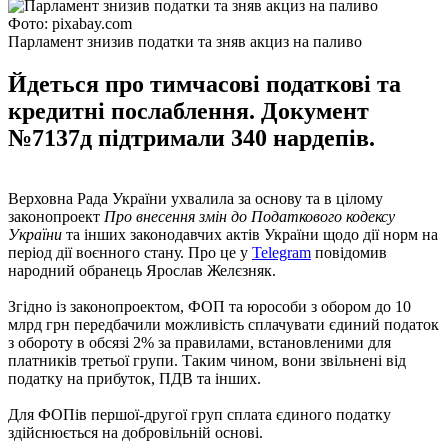
Фото: pixabay.com
Парламент знизив податки та зняв акциз на паливо
Йдеться про тимчасові податкові та
кредитні послаблення. Документ
№7137д підтримали 340 нардепів.
Верховна Рада України ухвалила за основу та в цілому
законопроект
Про внесення змін до Податкового кодексу
України
та інших законодавчих актів України щодо дії норм на
період дії воєнного стану. Про це у
Telegram
повідомив
народний обранець Ярослав Желєзняк.
Згідно із законопроектом, ФОП та юрособи з обором до 10
млрд грн передбачили можливість сплачувати єдиний податок
з обороту в обсязі 2% за правилами, встановленими для
платників третьої групи. Таким чином, вони звільнені від
податку на прибуток, ПДВ та інших.
Для ФОПів першої-другої груп сплата єдиного податку
здійснюється на добровільній основі.