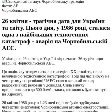
Фото: АР
Чорнобильська АЕС
26 квітня - трагічна дата для України
та світу. Цього дня, у 1986 році, сталася
одна з найбільших техногенних
катастроф - аварія на Чорнобильській
АЕС.
У вівторок, 26 квітня, в Україні відзначають 36-ту річницю
аварії на Чорнобильській АЕС.
Ця подія, яку згодом назвали трагедією ХХ ​​століття, стала
величезною техногенною катастрофою. Тоді під час вибуху на
четвертому енергоблоці ЧАЕС стався великий викид
радіоактивних речовин у довкілля. Сила вибуху
прирівнювалася до 500 бомб - таких, що колись були скинуті
на Хіросіму.
26 квітня 1986 року о 1.23 ночі серія вибухів зруйнувала
четвертий енергоблок Чорнобильської атомної електростанції.
Невдале випробування реактора вилилося у катастрофу.