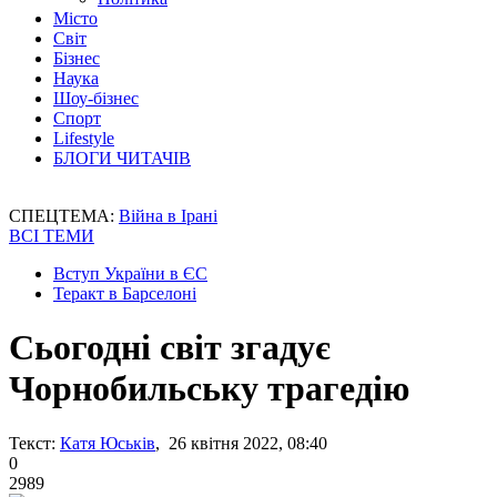
Місто
Світ
Бізнес
Наука
Шоу-бізнес
Спорт
Lifestyle
БЛОГИ ЧИТАЧІВ
СПЕЦТЕМА:
Війна в Ірані
ВСІ ТЕМИ
Вступ України в ЄС
Теракт в Барселоні
Сьогодні світ згадує
Чорнобильську трагедію
Текст:
Катя Юськів
, 26 квітня 2022, 08:40
0
2989