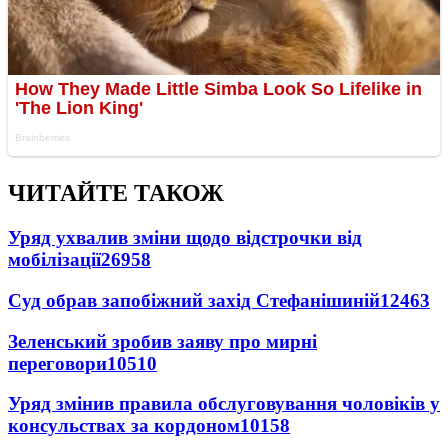
ЧИТАЙТЕ ТАКОЖ
Уряд ухвалив зміни щодо відстрочки від
мобілізації
26958
Суд обрав запобіжний захід Стефанішиній
12463
Зеленський зробив заяву про мирні
переговори
10510
Уряд змінив правила обслуговування чоловіків у
консульствах за кордоном
10158