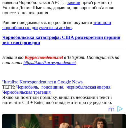
навколо Чорнобильської АЕС", -
заявив
прем'єр-міністр
України Денис Шмигаль, додавши, що ворог обов'язково
понесе за це покарання.
Раніше повідомлялося, що російські окупанти
знищили
чорнобильські документи та архіви
.
Чорнобильська катастрофа: США розсекретили перший
звіт своєї розвідки
Новини від
Корреспондент.net
в Telegram. Підписуйтесь на
наш канал
https://t.me/korrespondentnet
Читайте Korrespondent.net в Google News
ТЕГИ:
Чернобыль
,
годовщина
,
чернобыльская авария
,
Чернобыльская трагедия
Якщо ви помітили помилку, виділіть необхідний текст і
натисніть Ctrl + Enter, щоб повідомити про це редакцію.