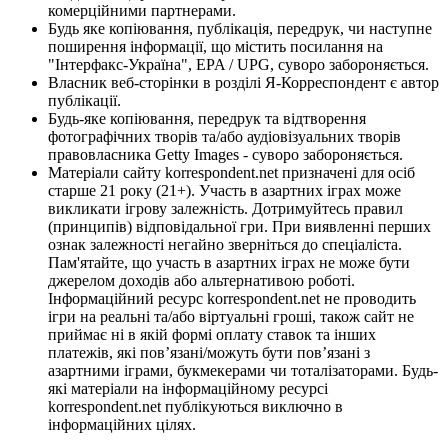
комерційними партнерами.
Будь яке копіювання, публікація, передрук, чи наступне
поширення інформації, що містить посилання на
"Інтерфакс-Україна", EPA / UPG, суворо забороняється.
Власник веб-сторінки в розділі Я-Корреспондент є автор
публікації.
Будь-яке копіювання, передрук та відтворення
фотографічних творів та/або аудіовізуальних творів
правовласника Getty Images - суворо забороняється.
Матеріали сайту korrespondent.net призначені для осіб
старше 21 року (21+). Участь в азартних іграх може
викликати ігрову залежність. Дотримуйтесь правил
(принципів) відповідальної гри. При виявленні перших
ознак залежності негайно зверніться до спеціаліста.
Пам'ятайте, що участь в азартних іграх не може бути
джерелом доходів або альтернативою роботі.
Інформаційний ресурс korrespondent.net не проводить
ігри на реальні та/або віртуальні гроші, також сайт не
приймає ні в якій формі оплату ставок та інших
платежів, які пов’язані/можуть бути пов’язані з
азартними іграми, букмекерами чи тоталізаторами. Будь-
які матеріали на інформаційному ресурсі
korrespondent.net публікуються виключно в
інформаційних цілях.