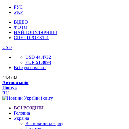
РУС
УКР
ВІДЕО
ФОТО
НАЙПОПУЛЯРНІШІ
СПЕЦПРОЕКТИ
USD
USD
44.4732
EUR
51.3093
Всі курси валют
44.4732
Авторизація
Пошук
RU
ВСІ РОЗДІЛИ
Головна
Україна
Всі новини розділу
Політика