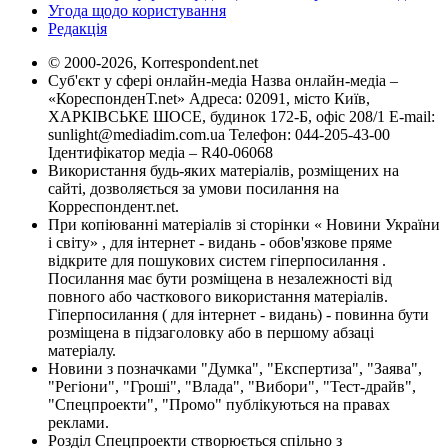
Угода щодо користування
Редакція
© 2000-2026, Korrespondent.net
Суб'єкт у сфері онлайн-медіа Назва онлайн-медіа –
«КореспонденТ.net» Адреса: 02091, місто Київ,
ХАРКІВСЬКЕ ШОСЕ, будинок 172-Б, офіс 208/1 E-mail:
sunlight@mediadim.com.ua
Телефон: 044-205-43-00
Ідентифікатор медіа – R40-06068
Використання будь-яких матеріалів, розміщених на
сайті, дозволяється за умови посилання на
Корреспондент.net.
При копіюванні матеріалів зі сторінки « Новини України
і світу» , для інтернет - видань - обов'язкове пряме
відкрите для пошукових систем гіперпосилання .
Посилання має бути розміщена в незалежності від
повного або часткового використання матеріалів.
Гіперпосилання ( для інтернет - видань) - повинна бути
розміщена в підзаголовку або в першому абзаці
матеріалу.
Новини з позначками "Думка", "Експертиза", "Заява",
"Регіони", "Гроші", "Влада", "Вибори", "Тест-драйв",
"Спецпроекти", "Промо" публікуються на правах
реклами.
Розділ Спецпроекти створюється спільно з