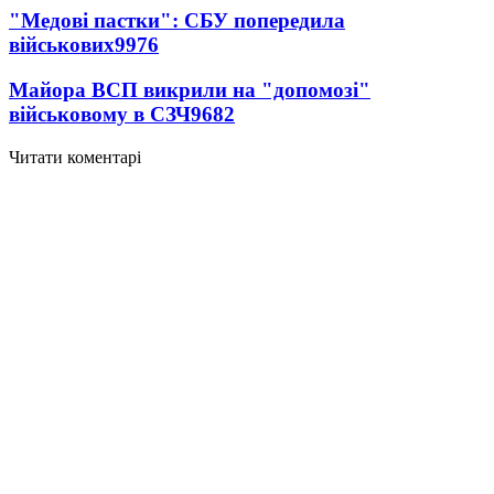
"Медові пастки": СБУ попередила
військових
9976
Майора ВСП викрили на "допомозі"
військовому в СЗЧ
9682
Читати коментарі