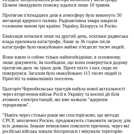
Цілком ліквідувати пожежу вдалося лише 10 травня.
Протягом п'ятнадцяти днів в атмосферу було викинуто 50
мегакюрі ядерного палива. Радіоактивна хмара накрила
головним чином три країни: Україну, Білорусь та Росію.
Евакуація почалася лише на другий день, оскільки радянська
влада приховала катастрофу. Лише за 36 годин після
катастрофи було евакуйовано майже п'ятдесят тисяч людей.
Вони взяли із собою тільки найнеобхідніше, в основному,
лише документи, їм пообіцяли, що вони повернуться додому
протягом двох чи трьох днів. Проте ніхто з них сюди не
повернувся. Загалом було евакуйовано 115 тисяч людей із
Прип'яті та навколишніх поселень.
Цьогоріч Чорнобильська трагедія набула нової актуальності
через вторгнення військ Росії в Україну та воєнні дії біля
атомних електростанцій, які вже назвали "ядерним
тероризмом".
"Навіть через стільки років ми спостерігаємо, що методи
СРСР, запозичені Росією, продовжують становити загрозу для
всіх довкола. Інакше неможливо пояснити причини, через які
російські війська ховали боєприпаси і мінували територію