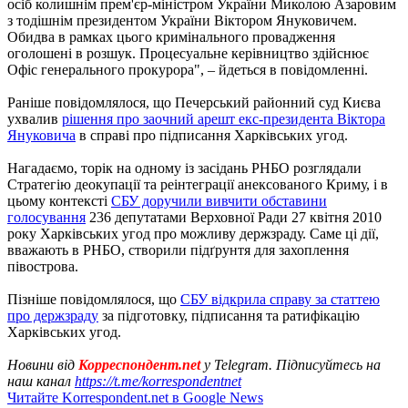
осіб колишнім прем'єр-міністром України Миколою Азаровим
з тодішнім президентом України Віктором Януковичем.
Обидва в рамках цього кримінального провадження
оголошені в розшук. Процесуальне керівництво здійснює
Офіс генерального прокурора", – йдеться в повідомленні.
Раніше повідомлялося, що Печерський районний суд Києва
ухвалив
рішення про заочний арешт екс-президента Віктора
Януковича
в справі про підписання Харківських угод.
Нагадаємо, торік на одному із засідань РНБО розглядали
Стратегію деокупації та реінтеграції анексованого Криму, і в
цьому контексті
СБУ доручили вивчити обставини
голосування
236 депутатами Верховної Ради 27 квітня 2010
року Харківських угод про можливу держзраду. Саме ці дії,
вважають в РНБО, створили підґрунтя для захоплення
півострова.
Пізніше повідомлялося, що
СБУ відкрила справу за статтею
про держзраду
за підготовку, підписання та ратифікацію
Харківських угод.
Новини від
Корреспондент.net
у Telegram. Підписуйтесь на
наш канал
https://t.me/korrespondentnet
Читайте Korrespondent.net в Google News