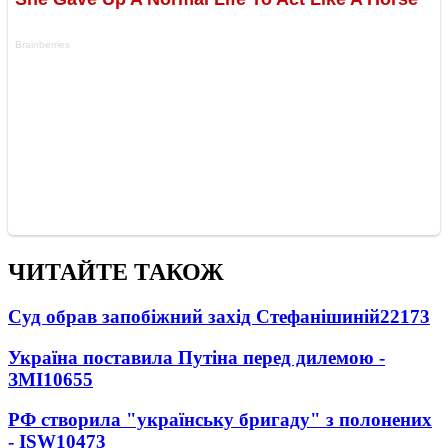
ЧИТАЙТЕ ТАКОЖ
Суд обрав запобіжний захід Стефанішиній
22173
Україна поставила Путіна перед дилемою -
ЗМІ
10655
РФ створила "українську бригаду" з полонених
- ISW
10473