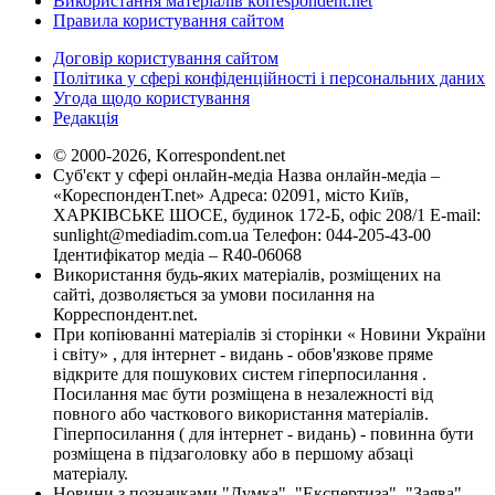
Використання матеріалів korrespondent.net
Правила користування сайтом
Договір користування сайтом
Політика у сфері конфіденційності і персональних даних
Угода щодо користування
Редакція
© 2000-2026, Korrespondent.net
Суб'єкт у сфері онлайн-медіа Назва онлайн-медіа –
«КореспонденТ.net» Адреса: 02091, місто Київ,
ХАРКІВСЬКЕ ШОСЕ, будинок 172-Б, офіс 208/1 E-mail:
sunlight@mediadim.com.ua
Телефон: 044-205-43-00
Ідентифікатор медіа – R40-06068
Використання будь-яких матеріалів, розміщених на
сайті, дозволяється за умови посилання на
Корреспондент.net.
При копіюванні матеріалів зі сторінки « Новини України
і світу» , для інтернет - видань - обов'язкове пряме
відкрите для пошукових систем гіперпосилання .
Посилання має бути розміщена в незалежності від
повного або часткового використання матеріалів.
Гіперпосилання ( для інтернет - видань) - повинна бути
розміщена в підзаголовку або в першому абзаці
матеріалу.
Новини з позначками "Думка", "Експертиза", "Заява",