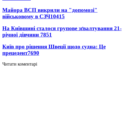
Майора ВСП викрили на "допомозі"
військовому в СЗЧ
10415
На Київщині сталося групове зґвалтування 21-
річної дівчини
7851
Київ про рішення Швеції щодо судна: Це
прецедент
7690
Читати коментарі