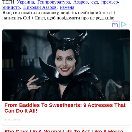
ТЕГИ:
Украина
,
Генпрокуратура
,
Азаров
,
суд
,
премьер-
министр
,
Николай Азаров
,
измена
Якщо ви помітили помилку, виділіть необхідний текст і
натисніть Ctrl + Enter, щоб повідомити про це редакцію.