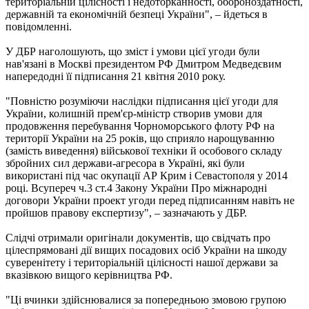
територіальній цілісності і недоторканності, обороноздатності,
державній та економічній безпеці України", – йдеться в
повідомленні.
У ДБР наголошують, що зміст і умови цієї угоди були
нав'язані в Москві президентом РФ Дмитром Медведєвим
напередодні її підписання 21 квітня 2010 року.
"Повністю розуміючи наслідки підписання цієї угоди для
України, колишній прем'єр-міністр створив умови для
продовження перебування Чорноморського флоту РФ на
території України на 25 років, що сприяло нарощуванню
(замість виведення) військової техніки й особового складу
збройних сил держави-агресора в Україні, які були
використані під час окупації АР Крим і Севастополя у 2014
році. Всупереч ч.3 ст.4 Закону України Про міжнародні
договори України проект угоди перед підписанням навіть не
пройшов правову експертизу", – зазначають у ДБР.
Слідчі отримали оригінали документів, що свідчать про
цілеспрямовані дії вищих посадових осіб України на шкоду
суверенітету і територіальній цілісності нашої держави за
вказівкою вищого керівництва РФ.
"Ці вчинки здійснювалися за попередньою змовою групою