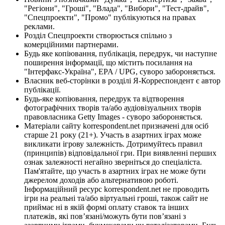
"Регіони", "Гроші", "Влада", "Вибори", "Тест-драйв",
"Спецпроекти", "Промо" публікуються на правах
реклами.
Розділ Спецпроекти створюється спільно з
комерційними партнерами.
Будь яке копіювання, публікація, передрук, чи наступне
поширення інформації, що містить посилання на
"Інтерфакс-Україна", EPA / UPG, суворо забороняється.
Власник веб-сторінки в розділі Я-Корреспондент є автор
публікації.
Будь-яке копіювання, передрук та відтворення
фотографічних творів та/або аудіовізуальних творів
правовласника Getty Images - суворо забороняється.
Матеріали сайту korrespondent.net призначені для осіб
старше 21 року (21+). Участь в азартних іграх може
викликати ігрову залежність. Дотримуйтесь правил
(принципів) відповідальної гри. При виявленні перших
ознак залежності негайно зверніться до спеціаліста.
Пам'ятайте, що участь в азартних іграх не може бути
джерелом доходів або альтернативою роботі.
Інформаційний ресурс korrespondent.net не проводить
ігри на реальні та/або віртуальні гроші, також сайт не
приймає ні в якій формі оплату ставок та інших
платежів, які пов’язані/можуть бути пов’язані з