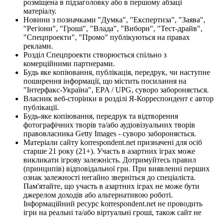
розміщена в підзаголовку або в першому абзаці
матеріалу.
Новини з позначками "Думка", "Експертиза", "Заява",
"Регіони", "Гроші", "Влада", "Вибори", "Тест-драйв",
"Спецпроекти", "Промо" публікуються на правах
реклами.
Розділ Спецпроекти створюється спільно з
комерційними партнерами.
Будь яке копіювання, публікація, передрук, чи наступне
поширення інформації, що містить посилання на
"Інтерфакс-Україна", EPA / UPG, суворо забороняється.
Власник веб-сторінки в розділі Я-Корреспондент є автор
публікації.
Будь-яке копіювання, передрук та відтворення
фотографічних творів та/або аудіовізуальних творів
правовласника Getty Images - суворо забороняється.
Матеріали сайту korrespondent.net призначені для осіб
старше 21 року (21+). Участь в азартних іграх може
викликати ігрову залежність. Дотримуйтесь правил
(принципів) відповідальної гри. При виявленні перших
ознак залежності негайно зверніться до спеціаліста.
Пам'ятайте, що участь в азартних іграх не може бути
джерелом доходів або альтернативою роботі.
Інформаційний ресурс korrespondent.net не проводить
ігри на реальні та/або віртуальні гроші, також сайт не