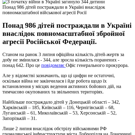
Понад 986 дітей постраждали в Україні внаслідок
повномасштабної військової агресії Росії
Понад 986 дітей постраждали в Україні
внаслідок повномасштабної збройної
агресії Російської Федерації.
Станом на ранок 3 липня офіційна кількість дітей-жертв за
добу не змінилася - 344, але зросла кількість поранених -
понад 642. Про це
повідомляє
Офіс генерального прокурора.
Але у відомстві зазначають, що ці цифри не остаточні,
оскільки війна не закінчилася і йде робота щодо їх
встановлення у місцях ведення активних бойових дій, на
тимчасово окупованих та звільнених територіях.
Найбільше постраждало дітей у Донецькій області – 342,
Харківській – 185, Київській – 116, Чернігівській – 68,
Луганській – 61, Миколаївській – 53, Херсонській – 52,
Запорізькій – 31.
Лише 2 липня внаслідок обстрілу військовими РФ
громадянської інфраструктури міста Добропілля на Донеччині