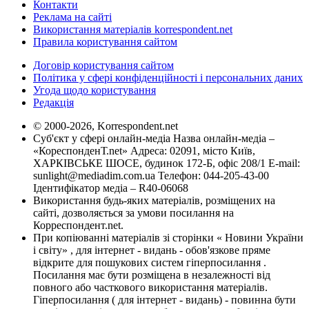
Контакти
Реклама на сайті
Використання матеріалів korrespondent.net
Правила користування сайтом
Договір користування сайтом
Політика у сфері конфіденційності і персональних даних
Угода щодо користування
Редакція
© 2000-2026, Korrespondent.net
Суб'єкт у сфері онлайн-медіа Назва онлайн-медіа –
«КореспонденТ.net» Адреса: 02091, місто Київ,
ХАРКІВСЬКЕ ШОСЕ, будинок 172-Б, офіс 208/1 E-mail:
sunlight@mediadim.com.ua
Телефон: 044-205-43-00
Ідентифікатор медіа – R40-06068
Використання будь-яких матеріалів, розміщених на
сайті, дозволяється за умови посилання на
Корреспондент.net.
При копіюванні матеріалів зі сторінки « Новини України
і світу» , для інтернет - видань - обов'язкове пряме
відкрите для пошукових систем гіперпосилання .
Посилання має бути розміщена в незалежності від
повного або часткового використання матеріалів.
Гіперпосилання ( для інтернет - видань) - повинна бути