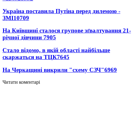
Україна поставила Путіна перед дилемою -
ЗМІ
10709
На Київщині сталося групове зґвалтування 21-
річної дівчини
7905
Стало відомо, в якій області найбільше
скаржаться на ТЦК
7645
На Черкащині викрили "схему СЗЧ"
6969
Читати коментарі