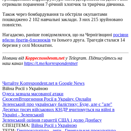
отримали поранення 7-річний хлопчик та трирічна дівчинка.
Також через бомбардування та обстріли окупантами
пошкоджено 2 102 навчальні заклади. З них 215 зруйновано
повністю.
Нагадаємо, раніше повідомлялося, що на Чернігівщині
росіяни
вбили братів-близнюків
та їхнього друга. Трагедія сталася 14
березня у селі Мохнатин.
Новини від
Корреспондент.net
у Telegram. Підписуйтесь на
наш канал
https://t.me/korrespondentnet
Читайте Korrespondent.net в Google News
Війна Росії з Україною
Одеса зазнала масованої атаки
Сюжет
Вторгнення Росії в Україну. Онлайн
Зеленський про українську балістику: Буде, але є "але"
Десятки тисяч військових КНДР вчитимуться на війні в
Україні - Зеленський
Зеленський оцінив гарантії США і долю Донбасу
СПЕЦТЕМА:
Війна Росії з Україною
ТЕГИ:
Генпрокуратура
,
дети
,
Генеральная прокуратура
,