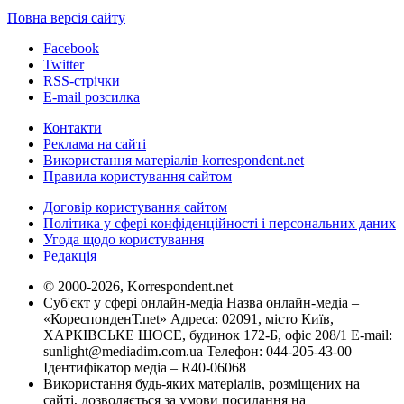
Повна версія сайту
Facebook
Twitter
RSS-стрічки
E-mail розсилка
Контакти
Реклама на сайті
Використання матеріалів korrespondent.net
Правила користування сайтом
Договір користування сайтом
Політика у сфері конфіденційності і персональних даних
Угода щодо користування
Редакція
© 2000-2026, Korrespondent.net
Суб'єкт у сфері онлайн-медіа Назва онлайн-медіа –
«КореспонденТ.net» Адреса: 02091, місто Київ,
ХАРКІВСЬКЕ ШОСЕ, будинок 172-Б, офіс 208/1 E-mail:
sunlight@mediadim.com.ua
Телефон: 044-205-43-00
Ідентифікатор медіа – R40-06068
Використання будь-яких матеріалів, розміщених на
сайті, дозволяється за умови посилання на