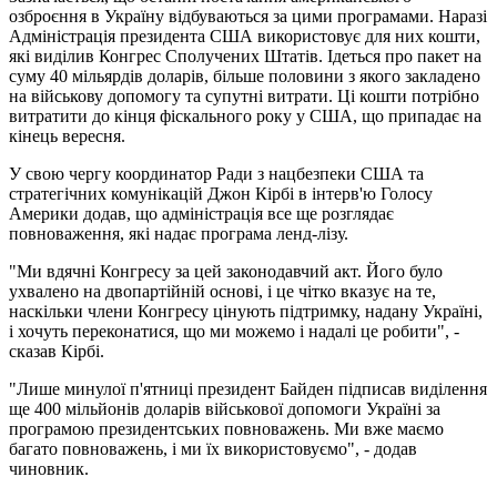
озброєння в Україну відбуваються за цими програмами. Наразі
Адміністрація президента США використовує для них кошти,
які виділив Конгрес Сполучених Штатів. Ідеться про пакет на
суму 40 мільярдів доларів, більше половини з якого закладено
на військову допомогу та супутні витрати. Ці кошти потрібно
витратити до кінця фіскального року у США, що припадає на
кінець вересня.
У свою чергу координатор Ради з нацбезпеки США та
стратегічних комунікацій Джон Кірбі в інтерв'ю Голосу
Америки додав, що адміністрація все ще розглядає
повноваження, які надає програма ленд-лізу.
"Ми вдячні Конгресу за цей законодавчий акт. Його було
ухвалено на двопартійній основі, і це чітко вказує на те,
наскільки члени Конгресу цінують підтримку, надану Україні,
і хочуть переконатися, що ми можемо і надалі це робити", -
сказав Кірбі.
"Лише минулої п'ятниці президент Байден підписав виділення
ще 400 мільйонів доларів військової допомоги Україні за
програмою президентських повноважень. Ми вже маємо
багато повноважень, і ми їх використовуємо", - додав
чиновник.