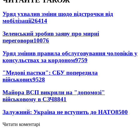
ЧИТАЙТЕ ТАКОЖ
Уряд ухвалив зміни щодо відстрочки від
мобілізації
26414
Зеленський зробив заяву про мирні
переговори
10076
Уряд змінив правила обслуговування чоловіків у
консульствах за кордоном
9759
"Медові пастки": СБУ попередила
військових
9528
Майора ВСП викрили на "допомозі"
військовому в СЗЧ
8841
Залужний: Україна не вступить до НАТО
8500
Читати коментарі