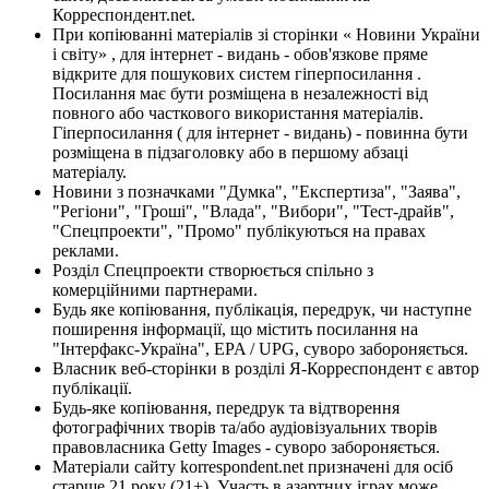
Корреспондент.net.
При копіюванні матеріалів зі сторінки « Новини України
і світу» , для інтернет - видань - обов'язкове пряме
відкрите для пошукових систем гіперпосилання .
Посилання має бути розміщена в незалежності від
повного або часткового використання матеріалів.
Гіперпосилання ( для інтернет - видань) - повинна бути
розміщена в підзаголовку або в першому абзаці
матеріалу.
Новини з позначками "Думка", "Експертиза", "Заява",
"Регіони", "Гроші", "Влада", "Вибори", "Тест-драйв",
"Спецпроекти", "Промо" публікуються на правах
реклами.
Розділ Спецпроекти створюється спільно з
комерційними партнерами.
Будь яке копіювання, публікація, передрук, чи наступне
поширення інформації, що містить посилання на
"Інтерфакс-Україна", EPA / UPG, суворо забороняється.
Власник веб-сторінки в розділі Я-Корреспондент є автор
публікації.
Будь-яке копіювання, передрук та відтворення
фотографічних творів та/або аудіовізуальних творів
правовласника Getty Images - суворо забороняється.
Матеріали сайту korrespondent.net призначені для осіб
старше 21 року (21+). Участь в азартних іграх може