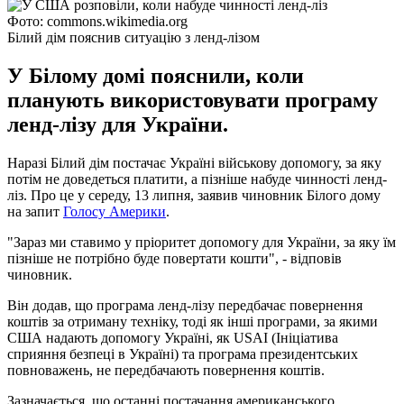
Фото: commons.wikimedia.org
Білий дім пояснив ситуацію з ленд-лізом
У Білому домі пояснили, коли
планують використовувати програму
ленд-лізу для України.
Наразі Білий дім постачає Україні військову допомогу, за яку
потім не доведеться платити, а пізніше набуде чинності ленд-
ліз. Про це у середу, 13 липня, заявив чиновник Білого дому
на запит
Голосу Америки
.
"Зараз ми ставимо у пріоритет допомогу для України, за яку їм
пізніше не потрібно буде повертати кошти", - відповів
чиновник.
Він додав, що програма ленд-лізу передбачає повернення
коштів за отриману техніку, тоді як інші програми, за якими
США надають допомогу Україні, як USAI (Ініціатива
сприяння безпеці в Україні) та програма президентських
повноважень, не передбачають повернення коштів.
Зазначається, що останні постачання американського