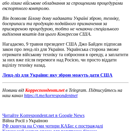
або лізинг військове обладнання за спрощеними процедурами
експортного контролю.
Він дозволяє Білому дому надавати Україні зброю, техніку,
боєприпаси та продукцію подвійного призначення за
прискореною процедурою, тобто не чекаючи спеціального
виділення коштів для цього Конгресом США.
Нагадаємо, 9 травня президент США Джо Байден підписав
закон про ленд-ліз для України. Українська сторона зможе
отримати військову техніку та озброєння в оренду, а заплатити
за них вже після перемоги над Росією, чи просто віддати
вцілілу техніку назад.
Ленд-ліз для України: яку зброю можуть дати США
Новини від
Корреспондент.net
в Telegram. Підписуйтесь на
наш канал
https://t.me/korrespondentnet
Читайте Korrespondent.net в Google News
Війна Росії з Україною
РФ скинула на Суми чотири КАБи: є постраждалі