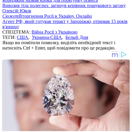
Корецький назвав кроки для порятунку бізнеса
Вивозив тіла полеглих: загинув керівник пошукового загону
Олексій Юков
Сюжет
Вторгнення Росії в Україну. Онлайн
Агент РФ, який готував теракт у Запоріжжі, отримав 15 років
в'язниці
СПЕЦТЕМА:
Війна Росії з Україною
ТЕГИ:
США
,
Украина-США
,
Белый Дом
Якщо ви помітили помилку, виділіть необхідний текст і
натисніть Ctrl + Enter, щоб повідомити про це редакцію.