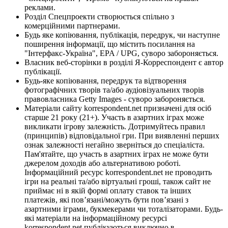
реклами.
Розділ Спецпроекти створюється спільно з
комерційними партнерами.
Будь яке копіювання, публікація, передрук, чи наступне
поширення інформації, що містить посилання на
"Інтерфакс-Україна", EPA / UPG, суворо забороняється.
Власник веб-сторінки в розділі Я-Корреспондент є автор
публікації.
Будь-яке копіювання, передрук та відтворення
фотографічних творів та/або аудіовізуальних творів
правовласника Getty Images - суворо забороняється.
Матеріали сайту korrespondent.net призначені для осіб
старше 21 року (21+). Участь в азартних іграх може
викликати ігрову залежність. Дотримуйтесь правил
(принципів) відповідальної гри. При виявленні перших
ознак залежності негайно зверніться до спеціаліста.
Пам'ятайте, що участь в азартних іграх не може бути
джерелом доходів або альтернативою роботі.
Інформаційний ресурс korrespondent.net не проводить
ігри на реальні та/або віртуальні гроші, також сайт не
приймає ні в якій формі оплату ставок та інших
платежів, які пов’язані/можуть бути пов’язані з
азартними іграми, букмекерами чи тоталізаторами. Будь-
які матеріали на інформаційному ресурсі
korrespondent.net публікуються виключно в