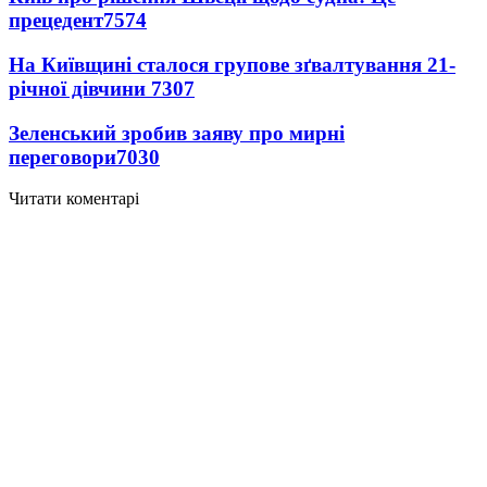
прецедент
7574
На Київщині сталося групове зґвалтування 21-
річної дівчини
7307
Зеленський зробив заяву про мирні
переговори
7030
Читати коментарі