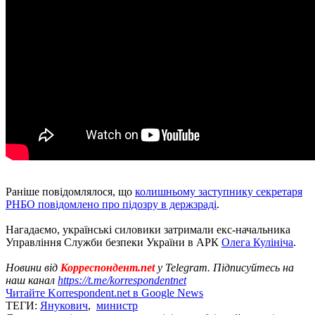
Раніше повідомлялося, що
колишньому заступнику секретаря
РНБО повідомлено про підозру в держзраді
.
Нагадаємо, українські силовики затримали екс-начальника
Управління Служби безпеки України в АРК
Олега Кулініча
.
Новини від
Корреспондент.net
у Telegram. Підписуйтесь на
наш канал
https://t.me/korrespondentnet
Читайте Korrespondent.net в Google News
ТЕГИ:
Янукович
,
министр