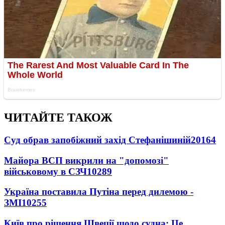
ЧИТАЙТЕ ТАКОЖ
Суд обрав запобіжний захід Стефанішиній
20164
Майора ВСП викрили на "допомозі"
військовому в СЗЧ
10289
Україна поставила Путіна перед дилемою -
ЗМІ
10255
Київ про рішення Швеції щодо судна: Це