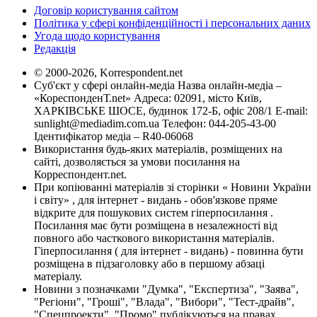
Договір користування сайтом
Політика у сфері конфіденційності і персональних даних
Угода щодо користування
Редакція
© 2000-2026, Korrespondent.net
Суб'єкт у сфері онлайн-медіа Назва онлайн-медіа –
«КореспонденТ.net» Адреса: 02091, місто Київ,
ХАРКІВСЬКЕ ШОСЕ, будинок 172-Б, офіс 208/1 E-mail:
sunlight@mediadim.com.ua
Телефон: 044-205-43-00
Ідентифікатор медіа – R40-06068
Використання будь-яких матеріалів, розміщених на
сайті, дозволяється за умови посилання на
Корреспондент.net.
При копіюванні матеріалів зі сторінки « Новини України
і світу» , для інтернет - видань - обов'язкове пряме
відкрите для пошукових систем гіперпосилання .
Посилання має бути розміщена в незалежності від
повного або часткового використання матеріалів.
Гіперпосилання ( для інтернет - видань) - повинна бути
розміщена в підзаголовку або в першому абзаці
матеріалу.
Новини з позначками "Думка", "Експертиза", "Заява",
"Регіони", "Гроші", "Влада", "Вибори", "Тест-драйв",
"Спецпроекти", "Промо" публікуються на правах