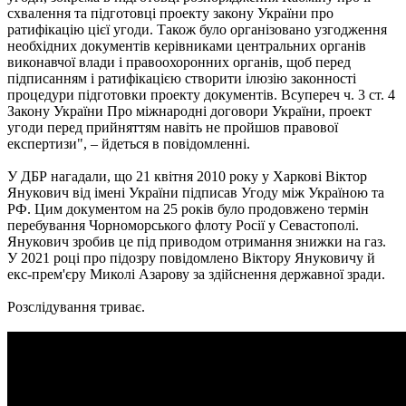
схвалення та підготовці проекту закону України про
ратифікацію цієї угоди. Також було організовано узгодження
необхідних документів керівниками центральних органів
виконавчої влади і правоохоронних органів, щоб перед
підписанням і ратифікацією створити ілюзію законності
процедури підготовки проекту документів. Всупереч ч. 3 ст. 4
Закону України Про міжнародні договори України, проект
угоди перед прийняттям навіть не пройшов правової
експертизи", – йдеться в повідомленні.
У ДБР нагадали, що 21 квітня 2010 року у Харкові Віктор
Янукович від імені України підписав Угоду між Україною та
РФ. Цим документом на 25 років було продовжено термін
перебування Чорноморського флоту Росії у Севастополі.
Янукович зробив це під приводом отримання знижки на газ.
У 2021 році про підозру повідомлено Віктору Януковичу й
екс-прем'єру Миколі Азарову за здійснення державної зради.
Розслідування триває.