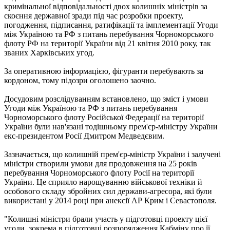
кримінальної відповідальності двох колишніх міністрів за
скоєння державної зради під час розробки проекту,
погодження, підписання, ратифікації та імплементації Угоди
між Україною та РФ з питань перебування Чорноморського
флоту РФ на території України від 21 квітня 2010 року, так
званих Харківських угод.
За оперативною інформацією, фігуранти перебувають за
кордоном, тому підозри оголошено заочно.
Досудовим розслідуванням встановлено, що зміст і умови
Угоди між Україною та РФ з питань перебування
Чорноморського флоту Російської Федерації на території
України були нав'язані тодішньому прем'єр-міністру України
екс-президентом Росії Дмитром Медведєвим.
Зазначається, що колишній прем'єр-міністр України і залучені
міністри створили умови для продовження на 25 років
перебування Чорноморського флоту Росії на території
України. Це сприяло нарощуванню військової техніки й
особового складу збройних сил держави-агресора, які були
використані у 2014 році при анексії АР Крим і Севастополя.
"Колишні міністри брали участь у підготовці проекту цієї
угоди, зокрема в підготовці розпорядження Кабміну про її