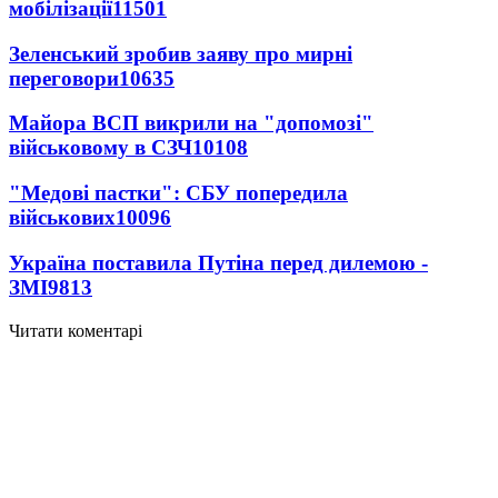
мобілізації
11501
Зеленський зробив заяву про мирні
переговори
10635
Майора ВСП викрили на "допомозі"
військовому в СЗЧ
10108
"Медові пастки": СБУ попередила
військових
10096
Україна поставила Путіна перед дилемою -
ЗМІ
9813
Читати коментарі