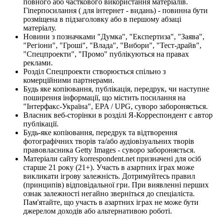
повного або часткового використання матеріалів.
Гіперпосилання ( для інтернет - видань) - повинна бути
розміщена в підзаголовку або в першому абзаці
матеріалу.
Новини з позначками "Думка", "Експертиза", "Заява",
"Регіони", "Гроші", "Влада", "Вибори", "Тест-драйв",
"Спецпроекти", "Промо" публікуються на правах
реклами.
Розділ Спецпроекти створюється спільно з
комерційними партнерами.
Будь яке копіювання, публікація, передрук, чи наступне
поширення інформації, що містить посилання на
"Інтерфакс-Україна", EPA / UPG, суворо забороняється.
Власник веб-сторінки в розділі Я-Корреспондент є автор
публікації.
Будь-яке копіювання, передрук та відтворення
фотографічних творів та/або аудіовізуальних творів
правовласника Getty Images - суворо забороняється.
Матеріали сайту korrespondent.net призначені для осіб
старше 21 року (21+). Участь в азартних іграх може
викликати ігрову залежність. Дотримуйтесь правил
(принципів) відповідальної гри. При виявленні перших
ознак залежності негайно зверніться до спеціаліста.
Пам'ятайте, що участь в азартних іграх не може бути
джерелом доходів або альтернативою роботі.