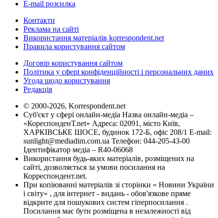
E-mail розсилка
Контакти
Реклама на сайті
Використання матеріалів korrespondent.net
Правила користування сайтом
Договір користування сайтом
Політика у сфері конфіденційності і персональних даних
Угода щодо користування
Редакція
© 2000-2026, Korrespondent.net
Суб'єкт у сфері онлайн-медіа Назва онлайн-медіа –
«КореспонденТ.net» Адреса: 02091, місто Київ,
ХАРКІВСЬКЕ ШОСЕ, будинок 172-Б, офіс 208/1 E-mail:
sunlight@mediadim.com.ua
Телефон: 044-205-43-00
Ідентифікатор медіа – R40-06068
Використання будь-яких матеріалів, розміщених на
сайті, дозволяється за умови посилання на
Корреспондент.net.
При копіюванні матеріалів зі сторінки « Новини України
і світу» , для інтернет - видань - обов'язкове пряме
відкрите для пошукових систем гіперпосилання .
Посилання має бути розміщена в незалежності від