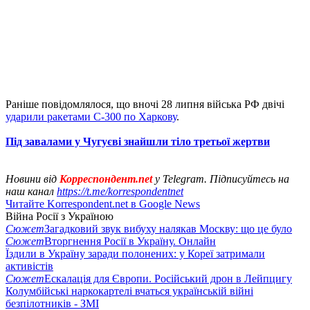
Раніше повідомлялося, що вночі 28 липня війська РФ двічі
ударили ракетами С-300 по Харкову
.
Під завалами у Чугуєві знайшли тіло третьої жертви
Новини від
Корреспондент.net
у Telegram. Підписуйтесь на
наш канал
https://t.me/korrespondentnet
Читайте Korrespondent.net в Google News
Війна Росії з Україною
Сюжет
Загадковий звук вибуху налякав Москву: що це було
Сюжет
Вторгнення Росії в Україну. Онлайн
Їздили в Україну заради полонених: у Кореї затримали
активістів
Сюжет
Ескалація для Європи. Російський дрон в Лейпцигу
Колумбійські наркокартелі вчаться українській війні
безпілотників - ЗМІ