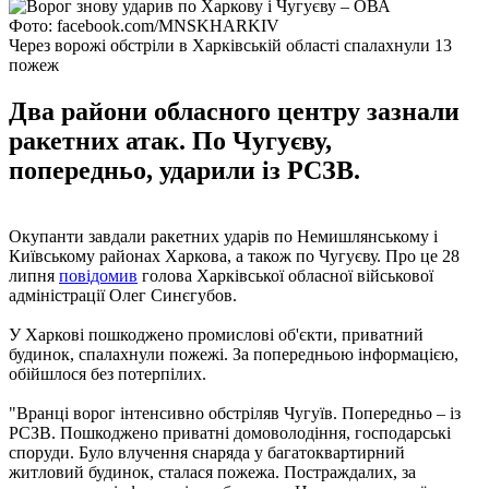
Фото: facebook.com/MNSKHARKIV
Через ворожі обстріли в Харківській області спалахнули 13
пожеж
Два райони обласного центру зазнали
ракетних атак. По Чугуєву,
попередньо, ударили із РСЗВ.
Окупанти завдали ракетних ударів по Немишлянському і
Київському районах Харкова, а також по Чугуєву. Про це 28
липня
повідомив
голова Харківської обласної військової
адміністрації Олег Синєгубов.
У Харкові пошкоджено промислові об'єкти, приватний
будинок, спалахнули пожежі. За попередньою інформацією,
обійшлося без потерпілих.
"Вранці ворог інтенсивно обстріляв Чугуїв. Попередньо – із
РСЗВ. Пошкоджено приватні домоволодіння, господарські
споруди. Було влучення снаряда у багатоквартирний
житловий будинок, сталася пожежа. Постраждалих, за