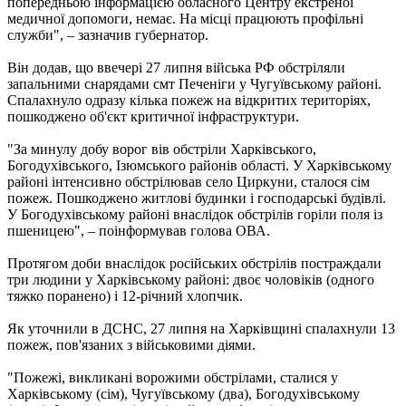
попередньою інформацією обласного Центру екстреної
медичної допомоги, немає. На місці працюють профільні
служби", – зазначив губернатор.
Він додав, що ввечері 27 липня війська РФ обстріляли
запальними снарядами смт Печеніги у Чугуївському районі.
Спалахнуло одразу кілька пожеж на відкритих територіях,
пошкоджено об'єкт критичної інфраструктури.
"За минулу добу ворог вів обстріли Харківського,
Богодухівського, Ізюмського районів області. У Харківському
районі інтенсивно обстрілював село Циркуни, сталося сім
пожеж. Пошкоджено житлові будинки і господарські будівлі.
У Богодухівському районі внаслідок обстрілів горіли поля із
пшеницею", – поінформував голова ОВА.
Протягом доби внаслідок російських обстрілів постраждали
три людини у ​​Харківському районі: двоє чоловіків (одного
тяжко поранено) і 12-річний хлопчик.
Як уточнили в ДСНС, 27 липня на Харківщині спалахнули 13
пожеж, пов'язаних з військовими діями.
"Пожежі, викликані ворожими обстрілами, сталися у
Харківському (сім), Чугуївському (два), Богодухівському