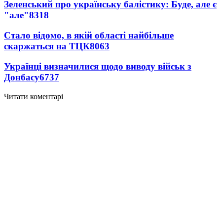
Зеленський про українську балістику: Буде, але є
"але"
8318
Стало відомо, в якій області найбільше
скаржаться на ТЦК
8063
Українці визначилися щодо виводу військ з
Донбасу
6737
Читати коментарі