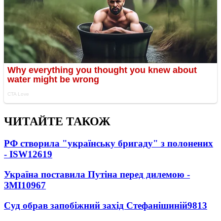
ЧИТАЙТЕ ТАКОЖ
РФ створила "українську бригаду" з полонених
- ISW
12619
Україна поставила Путіна перед дилемою -
ЗМІ
10967
Суд обрав запобіжний захід Стефанішиній
9813