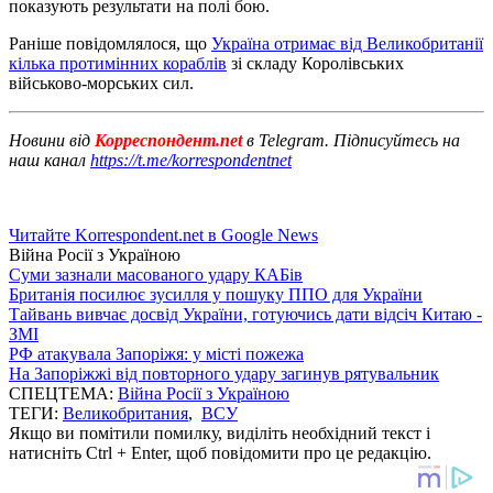
показують результати на полі бою.
Раніше повідомлялося, що
Україна отримає від Великобританії
кілька протимінних кораблів
зі складу Королівських
військово-морських сил.
Новини від
Корреспондент.net
в Telegram. Підписуйтесь на
наш канал
https://t.me/korrespondentnet
Читайте Korrespondent.net в Google News
Війна Росії з Україною
Суми зазнали масованого удару КАБів
Британія посилює зусилля у пошуку ППО для України
Тайвань вивчає досвід України, готуючись дати відсіч Китаю -
ЗМІ
РФ атакувала Запоріжя: у місті пожежа
На Запоріжжі від повторного удару загинув рятувальник
СПЕЦТЕМА:
Війна Росії з Україною
ТЕГИ:
Великобритания
,
ВСУ
Якщо ви помітили помилку, виділіть необхідний текст і
натисніть Ctrl + Enter, щоб повідомити про це редакцію.