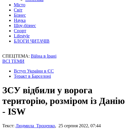
Місто
Світ
Бізнес
Наука
Шоу-бізнес
Спорт
Lifestyle
БЛОГИ ЧИТАЧІВ
СПЕЦТЕМА:
Війна в Ірані
ВСІ ТЕМИ
Вступ України в ЄС
Теракт в Барселоні
ЗСУ відбили у ворога
територію, розміром із Данію
- ISW
Текст:
Людмила Троценко
, 25 серпня 2022, 07:44