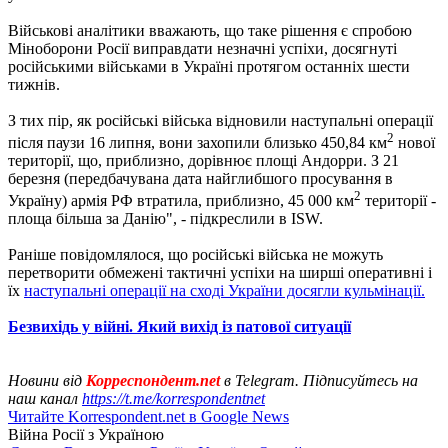
Військові аналітики вважають, що таке рішення є спробою
Міноборони Росії виправдати незначні успіхи, досягнуті
російськими військами в Україні протягом останніх шести
тижнів.
З тих пір, як російські війська відновили наступальні операції
2
після паузи 16 липня, вони захопили близько 450,84 км
нової
території, що, приблизно, дорівнює площі Андорри. З 21
березня (передбачувана дата найглибшого просування в
2
Україну) армія РФ втратила, приблизно, 45 000 км
території -
площа більша за Данію", - підкреслили в ISW.
Раніше повідомлялося, що російські війська не можуть
перетворити обмежені тактичні успіхи на ширші оперативні і
їх
наступальні операції на сході України досягли кульмінації.
Безвихідь у війні. Який вихід із патової ситуації
Новини від
Корреспондент.net
в Telegram. Підписуйтесь на
наш канал
https://t.me/korrespondentnet
Читайте Korrespondent.net в Google News
Війна Росії з Україною