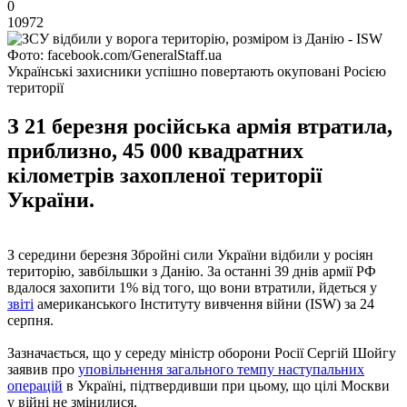
0
10972
Фото: facebook.com/GeneralStaff.ua
Українські захисники успішно повертають окуповані Росією
території
З 21 березня російська армія втратила,
приблизно, 45 000 квадратних
кілометрів захопленої території
України.
З середини березня Збройні сили України відбили у росіян
територію, завбільшки з Данію. За останні 39 днів армії РФ
вдалося захопити 1% від того, що вони втратили, йдеться у
звіті
американського Інституту вивчення війни (ISW) за 24
серпня.
Зазначається, що у середу міністр оборони Росії Сергій Шойгу
заявив про
уповільнення загального темпу наступальних
операцій
в Україні, підтвердивши при цьому, що цілі Москви
у війні не змінилися.