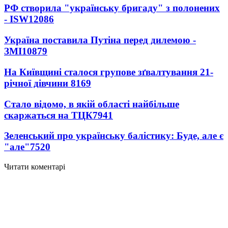
РФ створила "українську бригаду" з полонених
- ISW
12086
Україна поставила Путіна перед дилемою -
ЗМІ
10879
На Київщині сталося групове зґвалтування 21-
річної дівчини
8169
Стало відомо, в якій області найбільше
скаржаться на ТЦК
7941
Зеленський про українську балістику: Буде, але є
"але"
7520
Читати коментарі