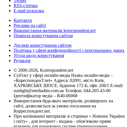
Twitter
RSS-стрічки
E-mail розсилка
Контакти
Реклама на сайті
Використання матеріалів korrespondent.net
Правила користування сайтом
Договір користування сайтом
Політика у сфері конфіденційності і персональних даних
Угода щодо користування
Редакція
© 2000-2026, Korrespondent.net
Суб'єкт у сфері онлайн-медіа Назва онлайн-медіа –
«КореспонденТ.net» Адреса: 02091, місто Київ,
ХАРКІВСЬКЕ ШОСЕ, будинок 172-Б, офіс 208/1 E-mail:
sunlight@mediadim.com.ua
Телефон: 044-205-43-00
Ідентифікатор медіа – R40-06068
Використання будь-яких матеріалів, розміщених на
сайті, дозволяється за умови посилання на
Корреспондент.net.
При копіюванні матеріалів зі сторінки « Новини України
і світу» , для інтернет - видань - обов'язкове пряме
відкрите для пошукових систем гіперпосилання .