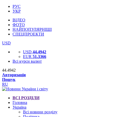
РУС
УКР
ВІДЕО
ФОТО
НАЙПОПУЛЯРНІШІ
СПЕЦПРОЕКТИ
USD
USD
44.4942
EUR
51.3366
Всі курси валют
44.4942
Авторизація
Пошук
RU
ВСІ РОЗДІЛИ
Головна
Україна
Всі новини розділу
Політика