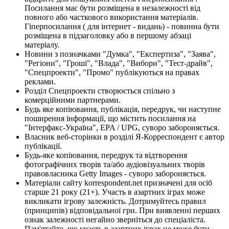
Посилання має бути розміщена в незалежності від
повного або часткового використання матеріалів.
Гіперпосилання ( для інтернет - видань) - повинна бути
розміщена в підзаголовку або в першому абзаці
матеріалу.
Новини з позначками "Думка", "Експертиза", "Заява",
"Регіони", "Гроші", "Влада", "Вибори", "Тест-драйв",
"Спецпроекти", "Промо" публікуються на правах
реклами.
Розділ Спецпроекти створюється спільно з
комерційними партнерами.
Будь яке копіювання, публікація, передрук, чи наступне
поширення інформації, що містить посилання на
"Інтерфакс-Україна", EPA / UPG, суворо забороняється.
Власник веб-сторінки в розділі Я-Корреспондент є автор
публікації.
Будь-яке копіювання, передрук та відтворення
фотографічних творів та/або аудіовізуальних творів
правовласника Getty Images - суворо забороняється.
Матеріали сайту korrespondent.net призначені для осіб
старше 21 року (21+). Участь в азартних іграх може
викликати ігрову залежність. Дотримуйтесь правил
(принципів) відповідальної гри. При виявленні перших
ознак залежності негайно зверніться до спеціаліста.
Пам'ятайте, що участь в азартних іграх не може бути