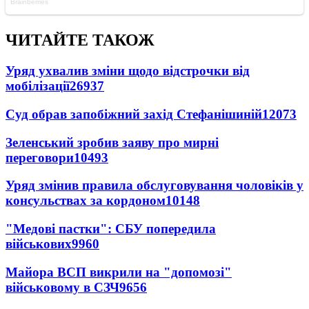
ЧИТАЙТЕ ТАКОЖ
Уряд ухвалив зміни щодо відстрочки від
мобілізації
26937
Суд обрав запобіжний захід Стефанішиній
12073
Зеленський зробив заяву про мирні
переговори
10493
Уряд змінив правила обслуговування чоловіків у
консульствах за кордоном
10148
"Медові пастки": СБУ попередила
військових
9960
Майора ВСП викрили на "допомозі"
військовому в СЗЧ
9656