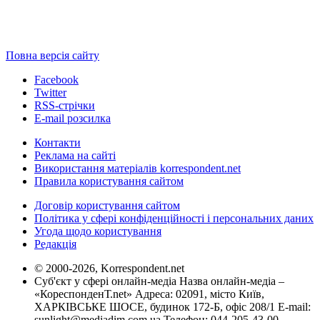
Повна версія сайту
Facebook
Twitter
RSS-стрічки
E-mail розсилка
Контакти
Реклама на сайті
Використання матеріалів korrespondent.net
Правила користування сайтом
Договір користування сайтом
Політика у сфері конфіденційності і персональних даних
Угода щодо користування
Редакція
© 2000-2026, Korrespondent.net
Суб'єкт у сфері онлайн-медіа Назва онлайн-медіа –
«КореспонденТ.net» Адреса: 02091, місто Київ,
ХАРКІВСЬКЕ ШОСЕ, будинок 172-Б, офіс 208/1 E-mail:
sunlight@mediadim.com.ua
Телефон: 044-205-43-00