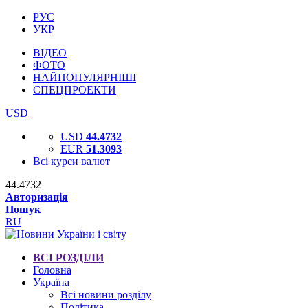
РУС
УКР
ВІДЕО
ФОТО
НАЙПОПУЛЯРНІШІ
СПЕЦПРОЕКТИ
USD
USD
44.4732
EUR
51.3093
Всі курси валют
44.4732
Авторизація
Пошук
RU
ВСІ РОЗДІЛИ
Головна
Україна
Всі новини розділу
Політика