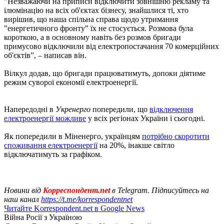
"Незважаючи на приписи відключити зовнішню рекламу та
ілюмінацію на всіх об'єктах бізнесу, знайшлися ті, хто
вирішив, що наша спільна справа щодо утримання
"енергетичного фронту" їх не стосується. Розмова була
короткою, а в основному навіть без розмов бригади
примусово відключили від електропостачання 70 комерційних
об'єктів”, – написав він.
Вілкул додав, що бригади працюватимуть, допоки діятиме
режим суворої економії електроенергії.
Напередодні в
Укренерго
попередили, що
відключення
електроенергії можливе
у всіх регіонах України і сьогодні.
Як попередили в Міненерго, українцям
потрібно скоротити
споживання електроенергії
на 20%, інакше світло
відключатимуть за графіком.
Новини від
Корреспондент.net
в Telegram. Підписуйтесь на
наш канал
https://t.me/korrespondentnet
Читайте Korrespondent.net в Google News
Війна Росії з Україною