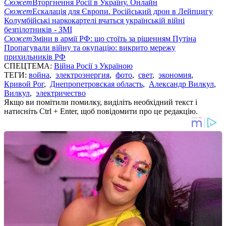
Сюжет
Вторгнення Росії в Україну. Онлайн
Сюжет
Ескалація для Європи. Російський дрон в Лейпцигу
Колумбійські наркокартелі вчаться українській війні
безпілотників - ЗМІ
Сюжет
Зміни в армії РФ: що стоїть за рішенням Путіна
Пропагували війну та окупацію: викрито мережу
прихильників РФ
СПЕЦТЕМА:
Війна Росії з Україною
ТЕГИ:
война
,
электроэнергия
,
фото
,
свет
,
экономия
,
Кривой Рог
,
Днепропетровская область
,
Александр Вилкул
,
Вилкул
,
электричество
Якщо ви помітили помилку, виділіть необхідний текст і
натисніть Ctrl + Enter, щоб повідомити про це редакцію.