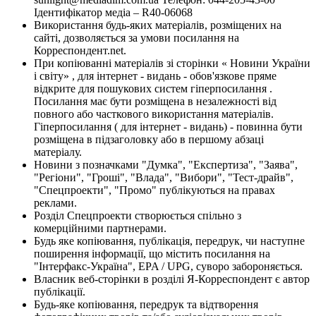
Ідентифікатор медіа – R40-06068
Використання будь-яких матеріалів, розміщених на
сайті, дозволяється за умови посилання на
Корреспондент.net.
При копіюванні матеріалів зі сторінки « Новини України
і світу» , для інтернет - видань - обов'язкове пряме
відкрите для пошукових систем гіперпосилання .
Посилання має бути розміщена в незалежності від
повного або часткового використання матеріалів.
Гіперпосилання ( для інтернет - видань) - повинна бути
розміщена в підзаголовку або в першому абзаці
матеріалу.
Новини з позначками "Думка", "Експертиза", "Заява",
"Регіони", "Гроші", "Влада", "Вибори", "Тест-драйв",
"Спецпроекти", "Промо" публікуються на правах
реклами.
Розділ Спецпроекти створюється спільно з
комерційними партнерами.
Будь яке копіювання, публікація, передрук, чи наступне
поширення інформації, що містить посилання на
"Інтерфакс-Україна", EPA / UPG, суворо забороняється.
Власник веб-сторінки в розділі Я-Корреспондент є автор
публікації.
Будь-яке копіювання, передрук та відтворення