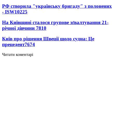
РФ створила "українську бригаду" з полонених
- ISW
10225
На Київщині сталося групове зґвалтування 21-
річної дівчини
7810
Київ про рішення Швеції щодо судна: Це
прецедент
7674
Читати коментарі