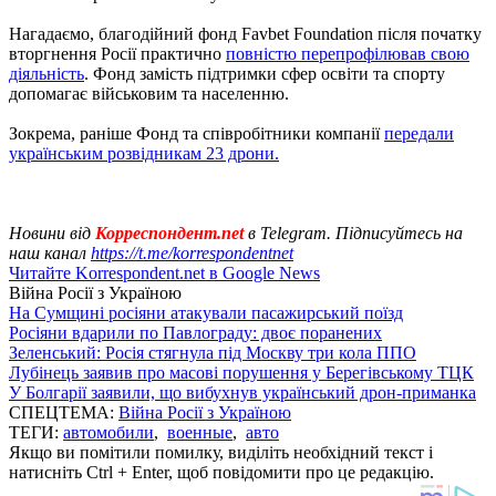
Нагадаємо, благодійний фонд Favbet Foundation після початку
вторгнення Росії практично
повністю перепрофілював свою
діяльність
. Фонд замість підтримки сфер освіти та спорту
допомагає військовим та населенню.
Зокрема, раніше Фонд та співробітники компанії
передали
українським розвідникам 23 дрони.
Новини від
Корреспондент.net
в Telegram. Підписуйтесь на
наш канал
https://t.me/korrespondentnet
Читайте Korrespondent.net в Google News
Війна Росії з Україною
На Сумщині росіяни атакували пасажирський поїзд
Росіяни вдарили по Павлограду: двоє поранених
Зеленський: Росія стягнула під Москву три кола ППО
Лубінець заявив про масові порушення у Берегівському ТЦК
У Болгарії заявили, що вибухнув український дрон-приманка
СПЕЦТЕМА:
Війна Росії з Україною
ТЕГИ:
автомобили
,
военные
,
авто
Якщо ви помітили помилку, виділіть необхідний текст і
натисніть Ctrl + Enter, щоб повідомити про це редакцію.