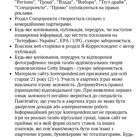
"Регіони", "Гроші", "Влада", "Вибори", "Тест-драйв",
"Спецпроекти", "Промо" публікуються на правах
реклами.
Розділ Спецпроекти створюється спільно з
комерційними партнерами.
Будь яке копіювання, публікація, передрук, чи наступне
поширення інформації, що містить посилання на
"Інтерфакс-Україна", EPA / UPG, суворо забороняється.
Власник веб-сторінки в розділі Я-Корреспондент є автор
публікації.
Будь-яке копіювання, передрук та відтворення
фотографічних творів та/або аудіовізуальних творів
правовласника Getty Images - суворо забороняється.
Матеріали сайту korrespondent.net призначені для осіб
старше 21 року (21+). Участь в азартних іграх може
викликати ігрову залежність. Дотримуйтесь правил
(принципів) відповідальної гри. При виявленні перших
ознак залежності негайно зверніться до спеціаліста.
Пам'ятайте, що участь в азартних іграх не може бути
джерелом доходів або альтернативою роботі.
Інформаційний ресурс korrespondent.net не проводить
ігри на реальні та/або віртуальні гроші, також сайт не
приймає ні в якій формі оплату ставок та інших
платежів, які пов’язані/можуть бути пов’язані з
азартними іграми, букмекерами чи тоталізаторами. Будь-