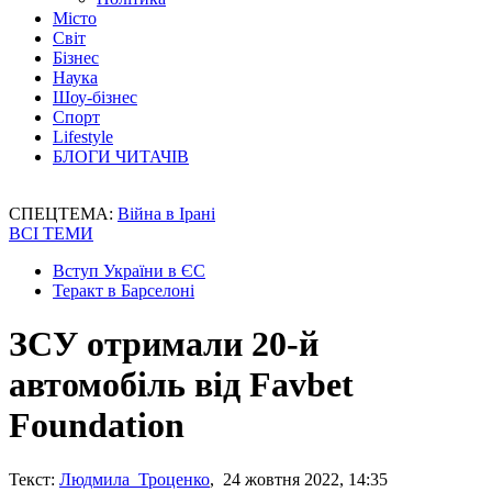
Місто
Світ
Бізнес
Наука
Шоу-бізнес
Спорт
Lifestyle
БЛОГИ ЧИТАЧІВ
СПЕЦТЕМА:
Війна в Ірані
ВСІ ТЕМИ
Вступ України в ЄС
Теракт в Барселоні
ЗСУ отримали 20-й
автомобіль від Favbet
Foundation
Текст:
Людмила Троценко
, 24 жовтня 2022, 14:35