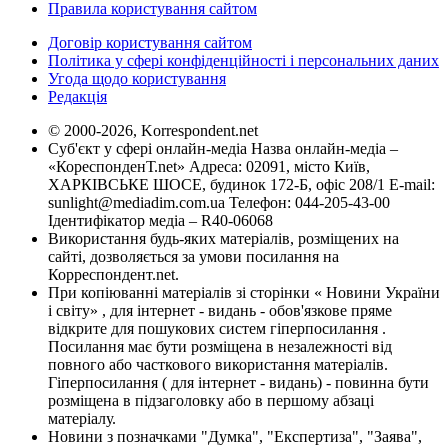
Правила користування сайтом
Договір користування сайтом
Політика у сфері конфіденційності і персональних даних
Угода щодо користування
Редакція
© 2000-2026, Korrespondent.net
Суб'єкт у сфері онлайн-медіа Назва онлайн-медіа –
«КореспонденТ.net» Адреса: 02091, місто Київ,
ХАРКІВСЬКЕ ШОСЕ, будинок 172-Б, офіс 208/1 E-mail:
sunlight@mediadim.com.ua
Телефон: 044-205-43-00
Ідентифікатор медіа – R40-06068
Використання будь-яких матеріалів, розміщених на
сайті, дозволяється за умови посилання на
Корреспондент.net.
При копіюванні матеріалів зі сторінки « Новини України
і світу» , для інтернет - видань - обов'язкове пряме
відкрите для пошукових систем гіперпосилання .
Посилання має бути розміщена в незалежності від
повного або часткового використання матеріалів.
Гіперпосилання ( для інтернет - видань) - повинна бути
розміщена в підзаголовку або в першому абзаці
матеріалу.
Новини з позначками "Думка", "Експертиза", "Заява",