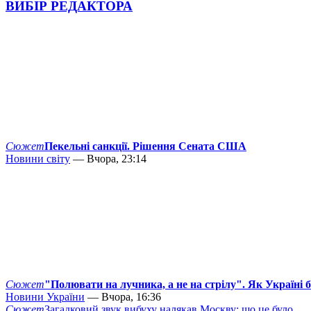
ВИБІР РЕДАКТОРА
Сюжет
Пекельні санкції. Рішення Сената США
Новини світу
— Вчора, 23:14
Сюжет
"Полювати на лучника, а не на стрілу". Як Україні 
Новини України
— Вчора, 16:36
Сюжет
Загадковий звук вибуху налякав Москву: що це було