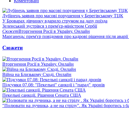
Коментовані
Лубінець заявив про масові порушення у Берегівському ТЦК
У Броварах дівчинку вдарило струмом на даху поїзда
Зеленський зустрівся з прем'єр-міністром Сербії
Сюжет
Вторгнення Росії в Україну. Онлайн
Марганець: прем'єр повідомив про кадрові рішення після аварії
Сюжети
Вторгнення Росії в Україну. Онлайн
Війна на Близькому Сході. Онлайн
Підсумки 07.08: "Пекельні" санкції і "парад" дронів
Пекельні санкції. Рішення Сената США
"Полювати на лучника, а не на стрілу". Як Україні боротись з 