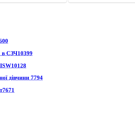
600
 в СЗЧ
10399
 ISW
10128
ної дівчини
7794
т
7671