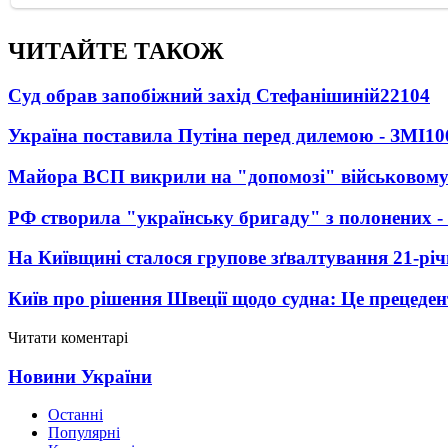
ЧИТАЙТЕ ТАКОЖ
Суд обрав запобіжний захід Стефанішиній
22104
Україна поставила Путіна перед дилемою - ЗМІ
10
Майора ВСП викрили на "допомозі" військовому
РФ створила "українську бригаду" з полонених -
На Київщині сталося групове зґвалтування 21-річ
Київ про рішення Швеції щодо судна: Це прецеден
Читати коментарі
Новини України
Останні
Популярні