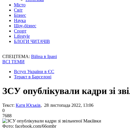
Місто
Світ
Бізнес
Наука
Шоу-бізнес
Спорт
Lifestyle
БЛОГИ ЧИТАЧІВ
СПЕЦТЕМА:
Війна в Ірані
ВСІ ТЕМИ
Вступ України в ЄС
Теракт в Барселоні
ЗСУ опублікували кадри зі зв
Текст:
Катя Юськів
, 28 листопада 2022, 13:06
0
7688
Фото: facebook.com/66ombr