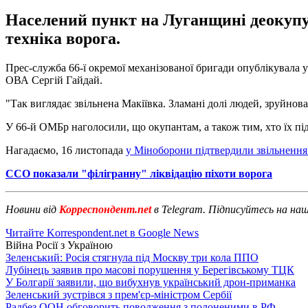
Населений пункт на Луганщині деокупу
техніка ворога.
Прес-служба 66-ї окремої механізованої бригади опублікувала 
ОВА Сергій Гайдай.
"Так виглядає звільнена Макіївка. Зламані долі людей, зруйнова
У 66-й ОМБр наголосили, що окупантам, а також тим, хто їх пі
Нагадаємо, 16 листопада
у Міноборони підтвердили звільнення
ССО показали "філігранну" ліквідацію піхоти ворога
Новини від
Корреспондент.net
в Telegram. Підписуйтесь на на
Читайте Korrespondent.net в Google News
Війна Росії з Україною
Зеленський: Росія стягнула під Москву три кола ППО
Лубінець заявив про масові порушення у Берегівському ТЦК
У Болгарії заявили, що вибухнув український дрон-приманка
Зеленський зустрівся з прем'єр-міністром Сербії
Радбез ООН обговорить поводження з полоненими в РФ