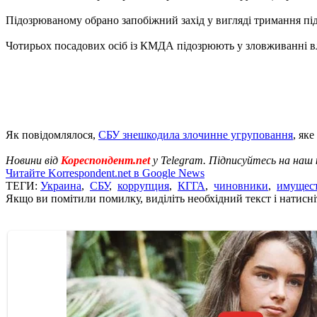
Підозрюваному обрано запобіжний захід у вигляді тримання під
Чотирьох посадових осіб із КМДА підозрюють у зловживанні 
Як повідомлялося,
СБУ знешкодила злочинне угруповання
, як
Новини від
Кореспондент.net
у Telegram. Підписуйтесь на наш
Читайте Korrespondent.net в Google News
ТЕГИ:
Украина
,
СБУ
,
коррупция
,
КГГА
,
чиновники
,
имущес
Якщо ви помітили помилку, виділіть необхідний текст і натисніт