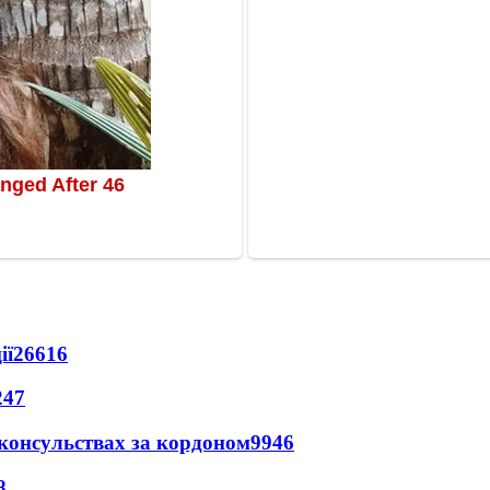
ії
26616
247
 консульствах за кордоном
9946
8