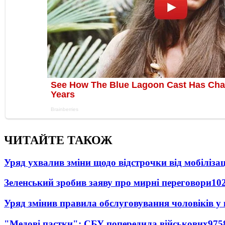
ЧИТАЙТЕ ТАКОЖ
Уряд ухвалив зміни щодо відстрочки від мобілізац
Зеленський зробив заяву про мирні переговори
10
Уряд змінив правила обслуговування чоловіків у
"Медові пастки": СБУ попередила військових
975