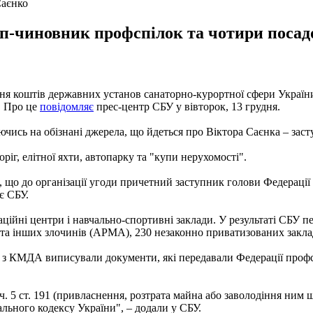
Саєнко
п-чиновник профспілок та чотири посадо
я коштів державних установ санаторно-курортної сфери України
. Про це
повідомляє
прес-центр СБУ у вівторок, 13 грудня.
ючись на обізнані джерела, що йдеться про Віктора Саєнка – зас
іг, елітної яхти, автопарку та "купи нерухомості".
о, що до організації угоди причетний заступник голови Федераці
є СБУ.
таційні центри і навчально-спортивні заклади. У результаті СБУ 
та інших злочинів (АРМА), 230 незаконно приватизованих закла
би з КМДА виписували документи, які передавали Федерації профс
 ч. 5 ст. 191 (привласнення, розтрата майна або заволодіння н
льного кодексу України", – додали у СБУ.