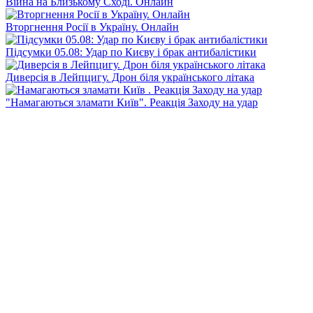
Війна на Близькому Сході. Онлайн
Вторгнення Росії в Україну. Онлайн
Підсумки 05.08: Удар по Києву і брак антибалістики
Диверсія в Лейпцигу. Дрон біля українського літака
"Намагаються зламати Київ". Реакція Заходу на удар