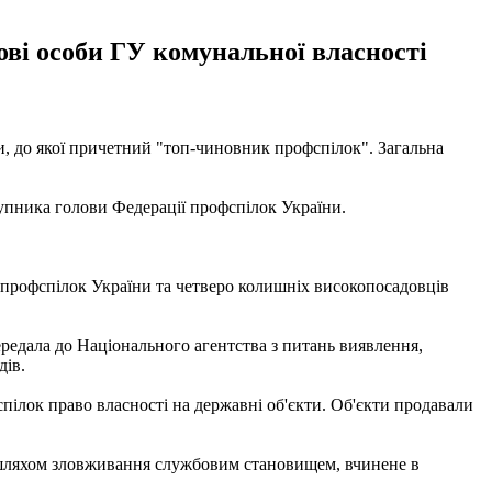
ві особи ГУ комунальної власності
, до якої причетний "топ-чиновник профспілок". Загальна
тупника голови Федерації профспілок України.
ї профспілок України та четверо колишніх високопосадовців
передала до Національного агентства з питань виявлення,
дів.
пілок право власності на державні об'єкти. Об'єкти продавали
им шляхом зловживання службовим становищем, вчинене в