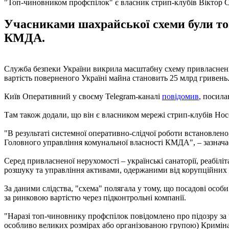
"Топ-чиновником профспілок" є власник стрип-клубів Віктор 
Учасниками шахрайської схеми були то
КМДА.
Служба безпеки України викрила масштабну схему привласненн
вартість поверненого Україні майна становить 25 млрд гривень
Київ Оперативний у своєму Telegram-каналі
повідомив
, посила
Там також додали, що він є власником мережі стрип-клубів Носор
"В результаті системної оперативно-слідчої роботи встановлен
Головного управління комунальної власності КМДА", – зазнача
Серед привласненої нерухомості – українські санаторії, реабілі
розшуку та управління активами, одержаними від корупційних 
За даними слідства, "схема" полягала у тому, що посадові осо
за ринковою вартістю через підконтрольні компанії.
"Наразі топ-чиновнику профспілок повідомлено про підозру за
особливо великих розмірах або організованою групою) Криміна