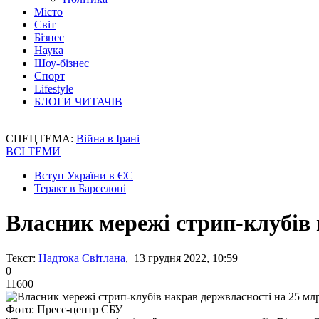
Місто
Світ
Бізнес
Наука
Шоу-бізнес
Спорт
Lifestyle
БЛОГИ ЧИТАЧІВ
СПЕЦТЕМА:
Війна в Ірані
ВСІ ТЕМИ
Вступ України в ЄС
Теракт в Барселоні
Власник мережі стрип-клубів 
Текст:
Надтока Світлана
, 13 грудня 2022, 10:59
0
11600
Фото: Пресс-центр СБУ