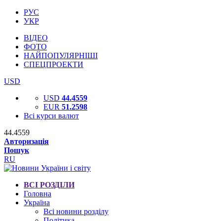
РУС
УКР
ВІДЕО
ФОТО
НАЙПОПУЛЯРНІШІ
СПЕЦПРОЕКТИ
USD
USD
44.4559
EUR
51.2598
Всі курси валют
44.4559
Авторизація
Пошук
RU
ВСІ РОЗДІЛИ
Головна
Україна
Всі новини розділу
Політика