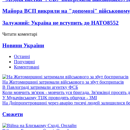
Майора ВСП викрили на "допомозі" військовому
Залужний: Україна не вступить до НАТО
8552
Читати коментарі
Новини України
Останні
Популярні
Коментовані
На Житомирщині затримали військового за збут боєприпасів
В Павлограді затримали агентку ФСБ
Коли мовчить зв'язок - мовчить уся бригада. Зв'язківці просять
У Мукачівському ТЦК проводять обшуки - ЗМІ
На Дніпропетровщині через аварію тисячі людей залишилися бе
Сюжети