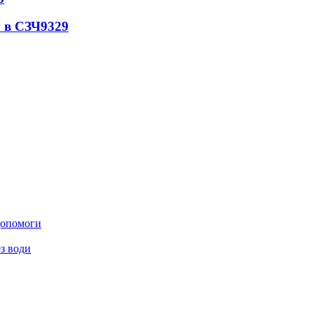
 в СЗЧ
9329
 допомоги
з води