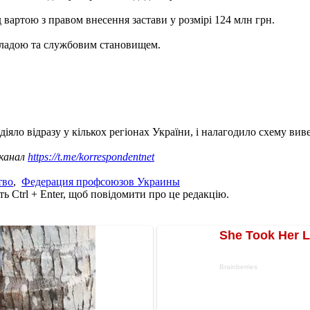
 вартою з правом внесення застави у розмірі 124 млн грн.
владою та службовим становищем.
е діяло відразу у кількох регіонах України, і налагодило схему вив
 канал
https://t.me/korrespondentnet
тво
,
Федерация профсоюзов Украины
ь Ctrl + Enter, щоб повідомити про це редакцію.