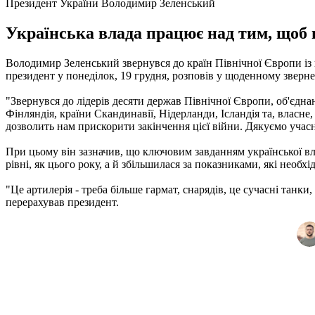
Президент України Володимир Зеленський
Українська влада працює над тим, щоб 
Володимир Зеленський звернувся до країн Північної Європи із 
президент у понеділок, 19 грудня, розповів у щоденному зверне
"Звернувся до лідерів десяти держав Північної Європи, об'єднан
Фінляндія, країни Скандинавії, Нідерланди, Ісландія та, власне
дозволить нам прискорити закінчення цієї війни. Дякуємо учасни
При цьому він зазначив, що ключовим завданням української вл
рівні, як цього року, а й збільшилася за показниками, які необ
"Це артилерія - треба більше гармат, снарядів, це сучасні танк
перерахував президент.