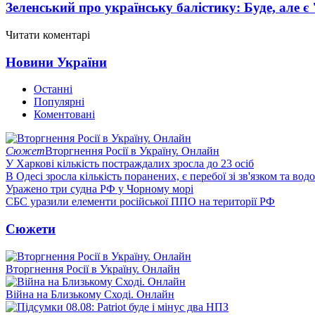
Зеленський про українську балістику: Буде, але є
Читати коментарі
Новини України
Останні
Популярні
Коментовані
Сюжет
Вторгнення Росії в Україну. Онлайн
У Харкові кількість постраждалих зросла до 23 осіб
В Одесі зросла кількість поранених, є перебої зі зв'язком та вод
Уражено три судна РФ у Чорному морі
СБС уразили елементи російської ППО на території РФ
Сюжети
Вторгнення Росії в Україну. Онлайн
Війна на Близькому Сході. Онлайн