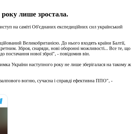
 року лише зростала.
иступ на саміті Об'єднаних експедиційних сил український
ніційований Великобританією. До нього входять країни Балтії,
ретним. Зброя, снаряди, нові оборонні можливості... Все те, що
о постачання нової зброї", - повідомив він.
римка України наступного року не лише зберігалася на такому ж
и залпового вогню, сучасна і справді ефективна ППО", -