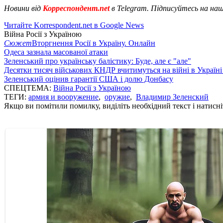
Новини від
Корреспондент.net
в Telegram. Підписуйтесь на на
Читайте Korrespondent.net в Google News
Війна Росії з Україною
Сюжет
Вторгнення Росії в Україну. Онлайн
Одеса зазнала масованої атаки
Зеленський про українську балістику: Буде, але є "але"
Десятки тисяч військових КНДР вчитимуться на війні в Україні
Зеленський оцінив гарантії США і долю Донбасу
СПЕЦТЕМА:
Війна Росії з Україною
ТЕГИ:
армия и вооружение
,
оружие
,
Владимир Зеленский
Якщо ви помітили помилку, виділіть необхідний текст і натисніт