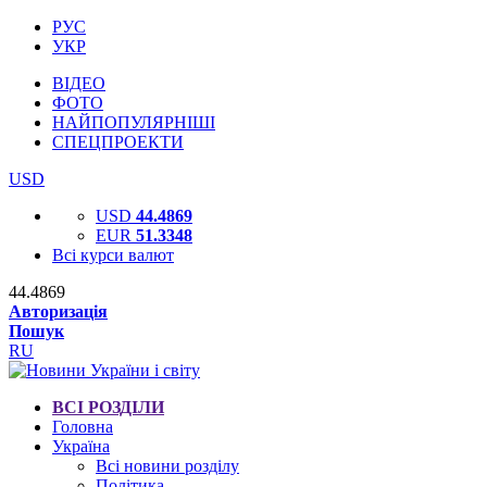
РУС
УКР
ВІДЕО
ФОТО
НАЙПОПУЛЯРНІШІ
СПЕЦПРОЕКТИ
USD
USD
44.4869
EUR
51.3348
Всі курси валют
44.4869
Авторизація
Пошук
RU
ВСІ РОЗДІЛИ
Головна
Україна
Всі новини розділу
Політика