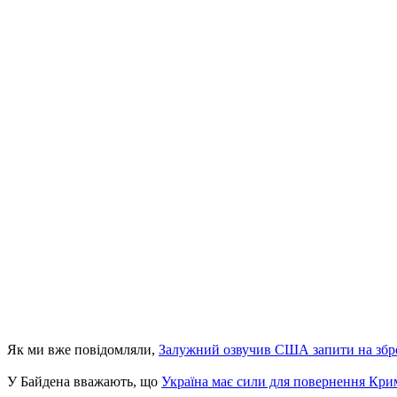
Як ми вже повідомляли,
Залужний озвучив США запити на зб
У Байдена вважають, що
Україна має сили для повернення Кри