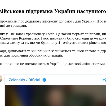
військова підтримка України наступного
проханням про додаткову військову допомогу для України. Про в
нні до громадян.
их у The Joint Expeditionary Force. Це такий формат співпраці, і
, Сполучене Королівство. І моє звернення було сьогодні дуже конк
кам саміту за те, що ми були почуті - очікуємо нових рішень щод
ади, дипломатів та чиновників залишається те, щоб світова підт
хідні для посилення оборонних операцій.
и, які поки що не поставляються Україні, це далекобійніші систем