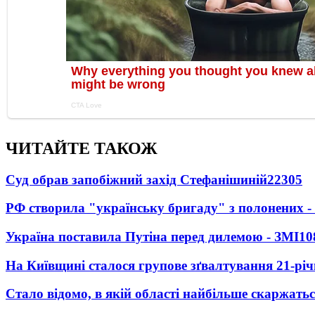
ЧИТАЙТЕ ТАКОЖ
Суд обрав запобіжний захід Стефанішиній
22305
РФ створила "українську бригаду" з полонених -
Україна поставила Путіна перед дилемою - ЗМІ
10
На Київщині сталося групове зґвалтування 21-річ
Стало відомо, в якій області найбільше скаржать