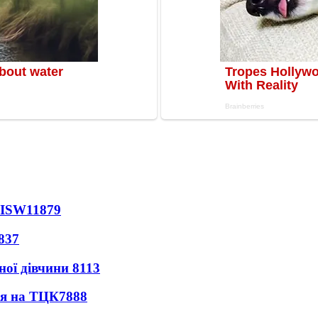
 ISW
11879
837
ної дівчини
8113
ся на ТЦК
7888