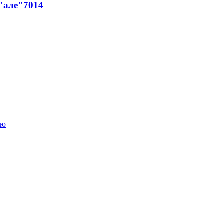
 "але"
7014
ою