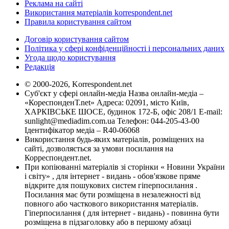
Реклама на сайті
Використання матеріалів korrespondent.net
Правила користування сайтом
Договір користування сайтом
Політика у сфері конфіденційності і персональних даних
Угода щодо користування
Редакція
© 2000-2026, Korrespondent.net
Суб'єкт у сфері онлайн-медіа Назва онлайн-медіа –
«КореспонденТ.net» Адреса: 02091, місто Київ,
ХАРКІВСЬКЕ ШОСЕ, будинок 172-Б, офіс 208/1 E-mail:
sunlight@mediadim.com.ua
Телефон: 044-205-43-00
Ідентифікатор медіа – R40-06068
Використання будь-яких матеріалів, розміщених на
сайті, дозволяється за умови посилання на
Корреспондент.net.
При копіюванні матеріалів зі сторінки « Новини України
і світу» , для інтернет - видань - обов'язкове пряме
відкрите для пошукових систем гіперпосилання .
Посилання має бути розміщена в незалежності від
повного або часткового використання матеріалів.
Гіперпосилання ( для інтернет - видань) - повинна бути
розміщена в підзаголовку або в першому абзаці