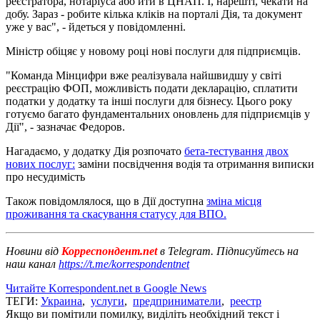
реєстратора, нотаріуса або йти в ЦНАП. І, нарешті, чекати на
добу. Зараз - робите кілька кліків на порталі Дія, та документ
уже у вас", - йдеться у повідомленні.
Міністр обіцяє у новому році нові послуги для підприємців.
"Команда Мінцифри вже реалізувала найшвидшу у світі
реєстрацію ФОП, можливість подати декларацію, сплатити
податки у додатку та інші послуги для бізнесу. Цього року
готуємо багато фундаментальних оновлень для підприємців у
Дії", - зазначає Федоров.
Нагадаємо, у додатку Дія розпочато
бета-тестування двох
нових послуг:
заміни посвідчення водія та отримання виписки
про несудимість
Також повідомлялося, що в Дії доступна
зміна місця
проживання та скасування статусу для ВПО.
Новини від
Корреспондент.net
в Telegram. Підписуйтесь на
наш канал
https://t.me/korrespondentnet
Читайте Korrespondent.net в Google News
ТЕГИ:
Украина
,
услуги
,
предприниматели
,
реестр
Якщо ви помітили помилку, виділіть необхідний текст і