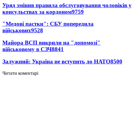
Уряд змінив правила обслуговування чоловіків у
консульствах за кордоном
9759
"Медові пастки": СБУ попередила
військових
9528
Майора ВСП викрили на "допомозі"
військовому в СЗЧ
8841
Залужний: Україна не вступить до НАТО
8500
Читати коментарі