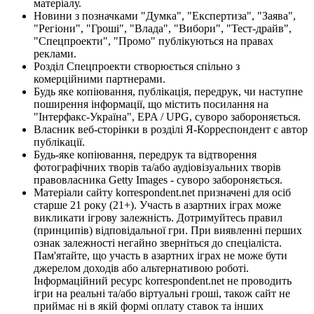
матеріалу.
Новини з позначками "Думка", "Експертиза", "Заява",
"Регіони", "Гроші", "Влада", "Вибори", "Тест-драйв",
"Спецпроекти", "Промо" публікуються на правах
реклами.
Розділ Спецпроекти створюється спільно з
комерційними партнерами.
Будь яке копіювання, публікація, передрук, чи наступне
поширення інформації, що містить посилання на
"Інтерфакс-Україна", EPA / UPG, суворо забороняється.
Власник веб-сторінки в розділі Я-Корреспондент є автор
публікації.
Будь-яке копіювання, передрук та відтворення
фотографічних творів та/або аудіовізуальних творів
правовласника Getty Images - суворо забороняється.
Матеріали сайту korrespondent.net призначені для осіб
старше 21 року (21+). Участь в азартних іграх може
викликати ігрову залежність. Дотримуйтесь правил
(принципів) відповідальної гри. При виявленні перших
ознак залежності негайно зверніться до спеціаліста.
Пам'ятайте, що участь в азартних іграх не може бути
джерелом доходів або альтернативою роботі.
Інформаційний ресурс korrespondent.net не проводить
ігри на реальні та/або віртуальні гроші, також сайт не
приймає ні в якій формі оплату ставок та інших