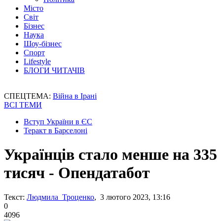
Місто
Світ
Бізнес
Наука
Шоу-бізнес
Спорт
Lifestyle
БЛОГИ ЧИТАЧІВ
СПЕЦТЕМА:
Війна в Ірані
ВСІ ТЕМИ
Вступ України в ЄС
Теракт в Барселоні
Українців стало менше на 335
тисяч - Опендатабот
Текст:
Людмила Троценко
, 3 лютого 2023, 13:16
0
4096