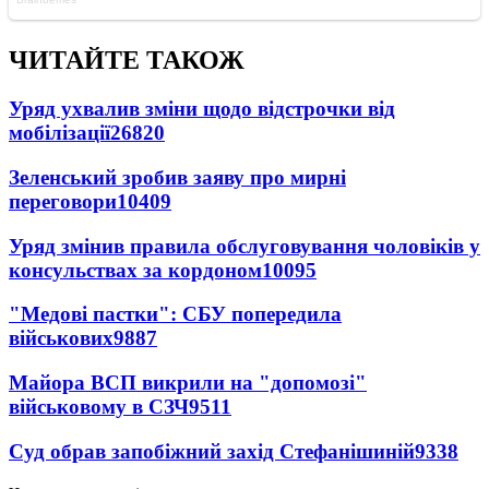
ЧИТАЙТЕ ТАКОЖ
Уряд ухвалив зміни щодо відстрочки від
мобілізації
26820
Зеленський зробив заяву про мирні
переговори
10409
Уряд змінив правила обслуговування чоловіків у
консульствах за кордоном
10095
"Медові пастки": СБУ попередила
військових
9887
Майора ВСП викрили на "допомозі"
військовому в СЗЧ
9511
Суд обрав запобіжний захід Стефанішиній
9338