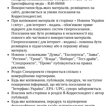
Ідентифікатор медіа – R40-06068
Використання будь-яких матеріалів, розміщених на
сайті, дозволяється за умови посилання на
Корреспондент.net.
При копіюванні матеріалів зі сторінки « Новини України
і світу» , для інтернет - видань - обов'язкове пряме
відкрите для пошукових систем гіперпосилання .
Посилання має бути розміщена в незалежності від
повного або часткового використання матеріалів.
Гіперпосилання ( для інтернет - видань) - повинна бути
розміщена в підзаголовку або в першому абзаці
матеріалу.
Новини з позначками "Думка", "Експертиза", "Заява",
"Регіони", "Гроші", "Влада", "Вибори", "Тест-драйв",
"Спецпроекти", "Промо" публікуються на правах
реклами.
Розділ Спецпроекти створюється спільно з
комерційними партнерами.
Будь яке копіювання, публікація, передрук, чи наступне
поширення інформації, що містить посилання на
"Інтерфакс-Україна", EPA / UPG, суворо забороняється.
Власник веб-сторінки в розділі Я-Корреспондент є автор
публікації.
Будь-яке копіювання, передрук та відтворення
фотографічних творів та/або аудіовізуальних творів