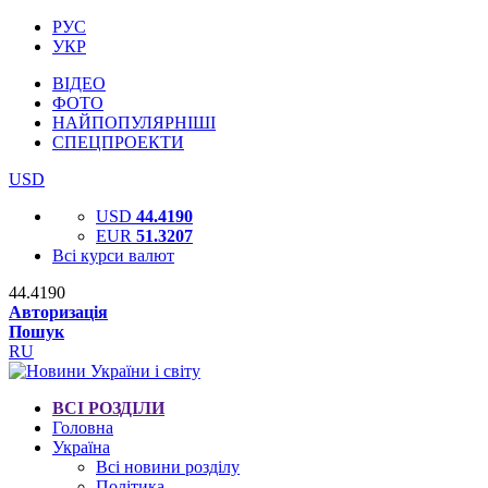
РУС
УКР
ВІДЕО
ФОТО
НАЙПОПУЛЯРНІШІ
СПЕЦПРОЕКТИ
USD
USD
44.4190
EUR
51.3207
Всі курси валют
44.4190
Авторизація
Пошук
RU
ВСІ РОЗДІЛИ
Головна
Україна
Всі новини розділу
Політика