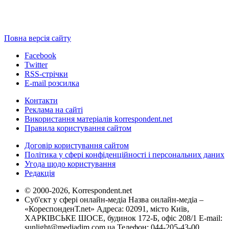
Повна версія сайту
Facebook
Twitter
RSS-стрічки
E-mail розсилка
Контакти
Реклама на сайті
Використання матеріалів korrespondent.net
Правила користування сайтом
Договір користування сайтом
Політика у сфері конфіденційності і персональних даних
Угода щодо користування
Редакція
© 2000-2026, Korrespondent.net
Суб'єкт у сфері онлайн-медіа Назва онлайн-медіа –
«КореспонденТ.net» Адреса: 02091, місто Київ,
ХАРКІВСЬКЕ ШОСЕ, будинок 172-Б, офіс 208/1 E-mail:
sunlight@mediadim.com.ua
Телефон: 044-205-43-00