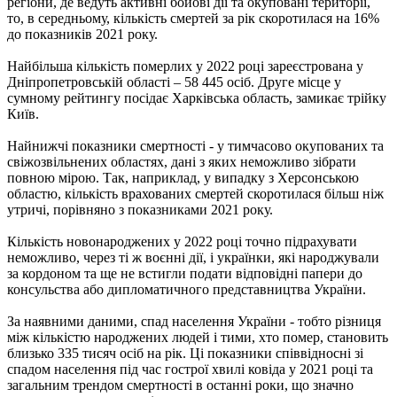
регіони, де ведуть активні бойові дії та окуповані території,
то, в середньому, кількість смертей за рік скоротилася на 16%
до показників 2021 року.
Найбільша кількість померлих у 2022 році зареєстрована у
Дніпропетровській області – 58 445 осіб. Друге місце у
сумному рейтингу посідає Харківська область, замикає трійку
Київ.
Найнижчі показники смертності - у тимчасово окупованих та
свіжозвільнених областях, дані з яких неможливо зібрати
повною мірою. Так, наприклад, у випадку з Херсонською
областю, кількість врахованих смертей скоротилася більш ніж
утричі, порівняно з показниками 2021 року.
Кількість новонароджених у 2022 році точно підрахувати
неможливо, через ті ж воєнні дії, і українки, які народжували
за кордоном та ще не встигли подати відповідні папери до
консульства або дипломатичного представництва України.
За наявними даними, спад населення України - тобто різниця
між кількістю народжених людей і тими, хто помер, становить
близько 335 тисяч осіб на рік. Ці показники співвідносні зі
спадом населення під час гострої хвилі ковіда у 2021 році та
загальним трендом смертності в останні роки, що значно