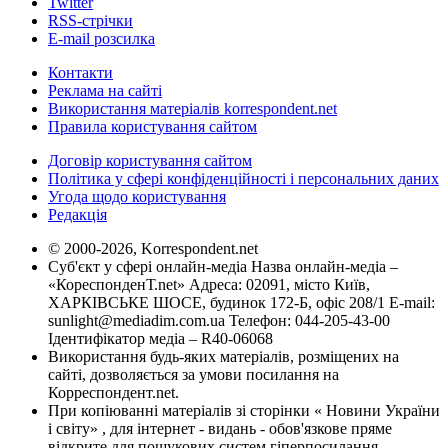
Twitter
RSS-стрічки
E-mail розсилка
Контакти
Реклама на сайті
Використання матеріалів korrespondent.net
Правила користування сайтом
Договір користування сайтом
Політика у сфері конфіденційності і персональних даних
Угода щодо користування
Редакція
© 2000-2026, Korrespondent.net
Суб'єкт у сфері онлайн-медіа Назва онлайн-медіа –
«КореспонденТ.net» Адреса: 02091, місто Київ,
ХАРКІВСЬКЕ ШОСЕ, будинок 172-Б, офіс 208/1 E-mail:
sunlight@mediadim.com.ua
Телефон: 044-205-43-00
Ідентифікатор медіа – R40-06068
Використання будь-яких матеріалів, розміщених на
сайті, дозволяється за умови посилання на
Корреспондент.net.
При копіюванні матеріалів зі сторінки « Новини України
і світу» , для інтернет - видань - обов'язкове пряме
відкрите для пошукових систем гіперпосилання .