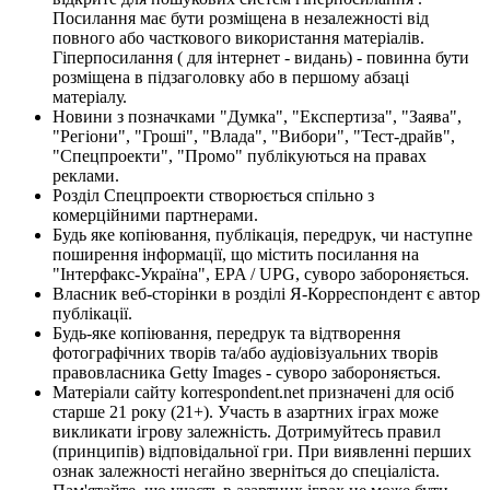
Посилання має бути розміщена в незалежності від
повного або часткового використання матеріалів.
Гіперпосилання ( для інтернет - видань) - повинна бути
розміщена в підзаголовку або в першому абзаці
матеріалу.
Новини з позначками "Думка", "Експертиза", "Заява",
"Регіони", "Гроші", "Влада", "Вибори", "Тест-драйв",
"Спецпроекти", "Промо" публікуються на правах
реклами.
Розділ Спецпроекти створюється спільно з
комерційними партнерами.
Будь яке копіювання, публікація, передрук, чи наступне
поширення інформації, що містить посилання на
"Інтерфакс-Україна", EPA / UPG, суворо забороняється.
Власник веб-сторінки в розділі Я-Корреспондент є автор
публікації.
Будь-яке копіювання, передрук та відтворення
фотографічних творів та/або аудіовізуальних творів
правовласника Getty Images - суворо забороняється.
Матеріали сайту korrespondent.net призначені для осіб
старше 21 року (21+). Участь в азартних іграх може
викликати ігрову залежність. Дотримуйтесь правил
(принципів) відповідальної гри. При виявленні перших
ознак залежності негайно зверніться до спеціаліста.