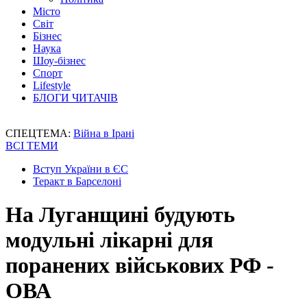
Місто
Світ
Бізнес
Наука
Шоу-бізнес
Спорт
Lifestyle
БЛОГИ ЧИТАЧІВ
СПЕЦТЕМА:
Війна в Ірані
ВСІ ТЕМИ
Вступ України в ЄС
Теракт в Барселоні
На Луганщині будують
модульні лікарні для
поранених військових РФ -
ОВА