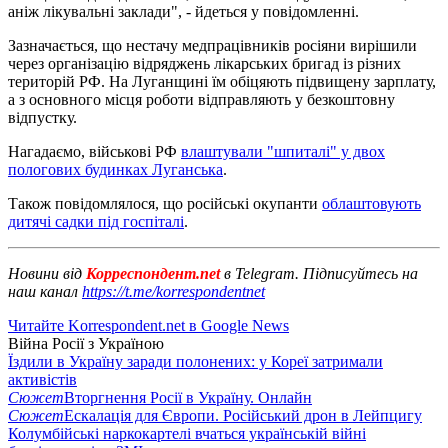
аніж лікувальні заклади", - йдеться у повідомленні.
Зазначається, що нестачу медпрацівників росіяни вирішили
через організацію відряджень лікарських бригад із різних
територій РФ. На Луганщині їм обіцяють підвищену зарплату,
а з основного місця роботи відправляють у безкоштовну
відпустку.
Нагадаємо, військові РФ
влаштували "шпиталі" у двох
пологових будинках Луганська
.
Також повідомлялося, що російські окупанти
облаштовують
дитячі садки під госпіталі
.
Новини від
Корреспондент.net
в Telegram. Підписуйтесь на
наш канал
https://t.me/korrespondentnet
Читайте Korrespondent.net в Google News
Війна Росії з Україною
Їздили в Україну заради полонених: у Кореї затримали
активістів
Сюжет
Вторгнення Росії в Україну. Онлайн
Сюжет
Ескалація для Європи. Російський дрон в Лейпцигу
Колумбійські наркокартелі вчаться українській війні