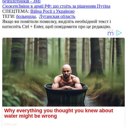
безпілотників - ЗМІ
Сюжет
Зміни в армії РФ: що стоїть за рішенням Путіна
СПЕЦТЕМА:
Війна Росії з Україною
ТЕГИ:
больницы
,
Луганская область
Якщо ви помітили помилку, виділіть необхідний текст і
натисніть Ctrl + Enter, щоб повідомити про це редакцію.