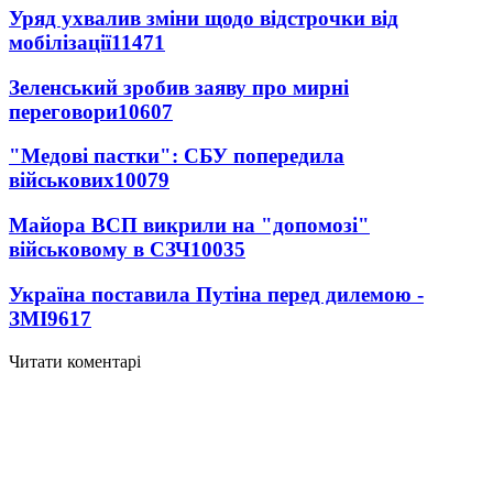
Уряд ухвалив зміни щодо відстрочки від
мобілізації
11471
Зеленський зробив заяву про мирні
переговори
10607
"Медові пастки": СБУ попередила
військових
10079
Майора ВСП викрили на "допомозі"
військовому в СЗЧ
10035
Україна поставила Путіна перед дилемою -
ЗМІ
9617
Читати коментарі