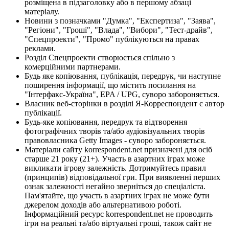
розміщена в підзаголовку або в першому абзаці
матеріалу.
Новини з позначками "Думка", "Експертиза", "Заява",
"Регіони", "Гроші", "Влада", "Вибори", "Тест-драйв",
"Спецпроекти", "Промо" публікуються на правах
реклами.
Розділ Спецпроекти створюється спільно з
комерційними партнерами.
Будь яке копіювання, публікація, передрук, чи наступне
поширення інформації, що містить посилання на
"Інтерфакс-Україна", EPA / UPG, суворо забороняється.
Власник веб-сторінки в розділі Я-Корреспондент є автор
публікації.
Будь-яке копіювання, передрук та відтворення
фотографічних творів та/або аудіовізуальних творів
правовласника Getty Images - суворо забороняється.
Матеріали сайту korrespondent.net призначені для осіб
старше 21 року (21+). Участь в азартних іграх може
викликати ігрову залежність. Дотримуйтесь правил
(принципів) відповідальної гри. При виявленні перших
ознак залежності негайно зверніться до спеціаліста.
Пам'ятайте, що участь в азартних іграх не може бути
джерелом доходів або альтернативою роботі.
Інформаційний ресурс korrespondent.net не проводить
ігри на реальні та/або віртуальні гроші, також сайт не