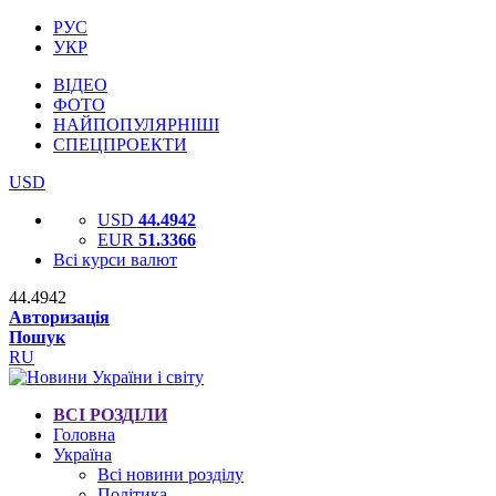
РУС
УКР
ВІДЕО
ФОТО
НАЙПОПУЛЯРНІШІ
СПЕЦПРОЕКТИ
USD
USD
44.4942
EUR
51.3366
Всі курси валют
44.4942
Авторизація
Пошук
RU
ВСІ РОЗДІЛИ
Головна
Україна
Всі новини розділу
Політика