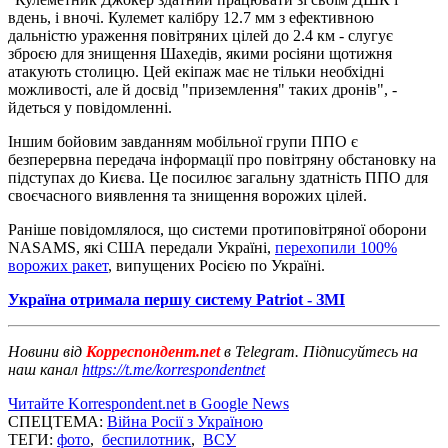
вдень, і вночі. Кулемет калібру 12.7 мм з ефективною
дальністю ураження повітряних цілей до 2.4 км - слугує
зброєю для знищення Шахедів, якими росіяни щотижня
атакують столицю. Цей екіпаж має не тільки необхідні
можливості, але й досвід "приземлення" таких дронів", -
йдеться у повідомленні.
Іншим бойовим завданням мобільної групи ППО є
безперервна передача інформації про повітряну обстановку на
підступах до Києва. Це посилює загальну здатність ППО для
своєчасного виявлення та знищення ворожих цілей.
Раніше повідомлялося, що системи протиповітряної оборони
NASAMS, які США передали Україні,
перехопили 100%
ворожих ракет
, випущених Росією по Україні.
Україна отримала першу систему Patriot - ЗМІ
Новини від
Корреспондент.net
в Telegram. Підписуйтесь на
наш канал
https://t.me/korrespondentnet
Читайте Korrespondent.net в Google News
СПЕЦТЕМА:
Війна Росії з Україною
ТЕГИ:
фото
,
беспилотник
,
ВСУ