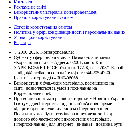
Контакти
Реклама на сайті
Використання матеріалів korrespondent.net
Правила користування сайтом
Договір користування сайтом
Політика у сфері конфіденційності і персональних даних
Угода щодо користування
Редакція
© 2000-2026, Korrespondent.net
Суб'єкт у сфері онлайн-медіа Назва онлайн-медіа –
«КореспонденТ.net» Адреса: 02091, місто Київ,
ХАРКІВСЬКЕ ШОСЕ, будинок 172-Б, офіс 208/1 E-mail:
sunlight@mediadim.com.ua
Телефон: 044-205-43-00
Ідентифікатор медіа – R40-06068
Використання будь-яких матеріалів, розміщених на
сайті, дозволяється за умови посилання на
Корреспондент.net.
При копіюванні матеріалів зі сторінки « Новини України
і світу» , для інтернет - видань - обов'язкове пряме
відкрите для пошукових систем гіперпосилання .
Посилання має бути розміщена в незалежності від
повного або часткового використання матеріалів.
Гіперпосилання ( для інтернет - видань) - повинна бути