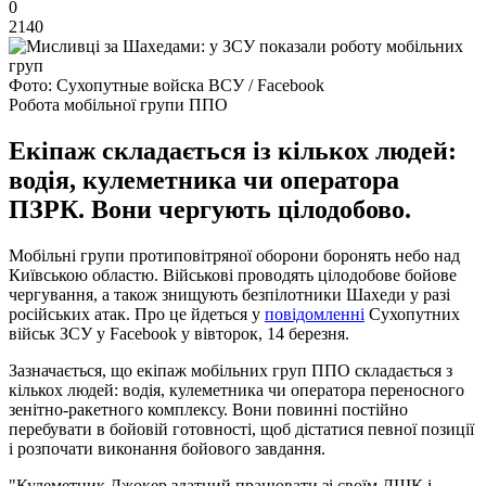
0
2140
Фото: Сухопутные войска ВСУ / Facebook
Робота мобільної групи ППО
Екіпаж складається із кількох людей:
водія, кулеметника чи оператора
ПЗРК. Вони чергують цілодобово.
Мобільні групи протиповітряної оборони боронять небо над
Київською областю. Військові проводять цілодобове бойове
чергування, а також знищують безпілотники Шахеди у разі
російських атак. Про це йдеться у
повідомленні
Сухопутних
військ ЗСУ у Facebook у вівторок, 14 березня.
Зазначається, що екіпаж мобільних груп ППО складається з
кількох людей: водія, кулеметника чи оператора переносного
зенітно-ракетного комплексу. Вони повинні постійно
перебувати в бойовій готовності, щоб дістатися певної позиції
і розпочати виконання бойового завдання.
"Кулеметник Джокер здатний працювати зі своїм ДШК і