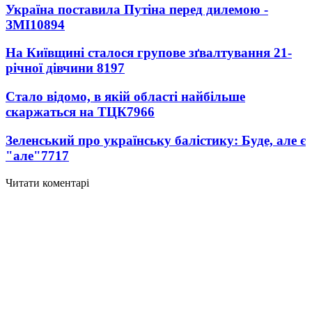
Україна поставила Путіна перед дилемою -
ЗМІ
10894
На Київщині сталося групове зґвалтування 21-
річної дівчини
8197
Стало відомо, в якій області найбільше
скаржаться на ТЦК
7966
Зеленський про українську балістику: Буде, але є
"але"
7717
Читати коментарі