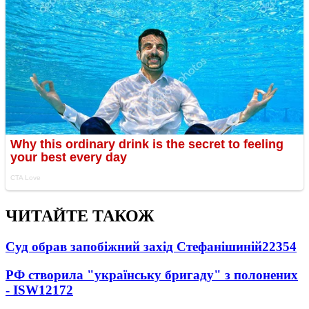
ЧИТАЙТЕ ТАКОЖ
Суд обрав запобіжний захід Стефанішиній
22354
РФ створила "українську бригаду" з полонених
- ISW
12172