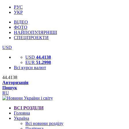
РУС
УКР
ВІДЕО
ФОТО
НАЙПОПУЛЯРНІШІ
СПЕЦПРОЕКТИ
USD
USD
44.4138
EUR
51.2998
Всі курси валют
44.4138
Авторизація
Пошук
RU
ВСІ РОЗДІЛИ
Головна
Україна
Всі новини розділу
Політика