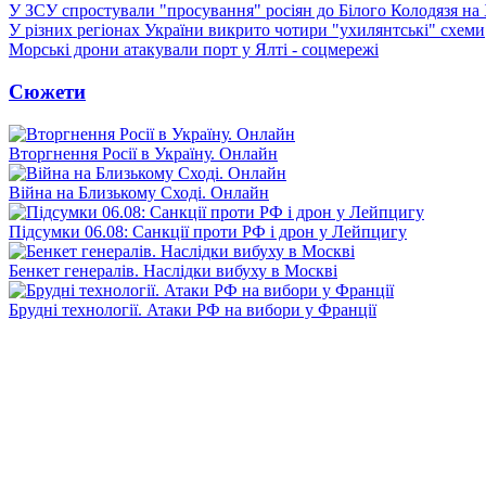
У ЗСУ спростували "просування" росіян до Білого Колодязя на
У різних регіонах України викрито чотири "ухилянтські" схеми
Морські дрони атакували порт у Ялті - соцмережі
Сюжети
Вторгнення Росії в Україну. Онлайн
Війна на Близькому Сході. Онлайн
Підсумки 06.08: Санкції проти РФ і дрон у Лейпцигу
Бенкет генералів. Наслідки вибуху в Москві
Брудні технології. Атаки РФ на вибори у Франції