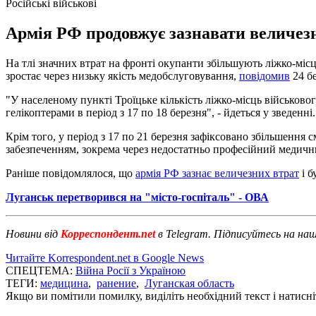
Російські військові
Армія РФ продовжує зазнавати величезни
На тлі значних втрат на фронті окупанти збільшують ліжко-міс
зростає через низьку якість медобслуговування,
повідомив
24 б
"У населеному пункті Троїцьке кількість ліжко-місць військовог
гелікоптерами в період з 17 по 18 березня", - йдеться у зведенні.
Крім того, у період з 17 по 21 березня зафіксовано збільшення 
забезпеченням, зокрема через недостатньо професійний медичн
Раніше повідомлялося, що
армія РФ зазнає величезних втрат
і б
Луганськ перетворився на "місто-госпіталь" - ОВА
Новини від
Корреспондент.net
в Telegram. Підписуйтесь на на
Читайте Korrespondent.net в Google News
СПЕЦТЕМА:
Війна Росії з Україною
ТЕГИ:
медицина
,
ранение
,
Луганская область
Якщо ви помітили помилку, виділіть необхідний текст і натисніт