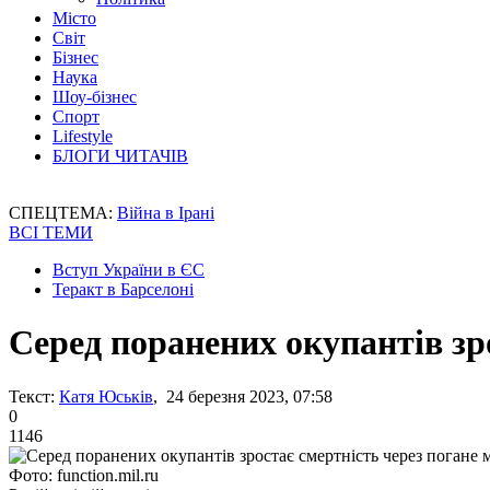
Місто
Світ
Бізнес
Наука
Шоу-бізнес
Спорт
Lifestyle
БЛОГИ ЧИТАЧІВ
СПЕЦТЕМА:
Війна в Ірані
ВСІ ТЕМИ
Вступ України в ЄС
Теракт в Барселоні
Серед поранених окупантів зр
Текст:
Катя Юськів
, 24 березня 2023, 07:58
0
1146
Фото: function.mil.ru