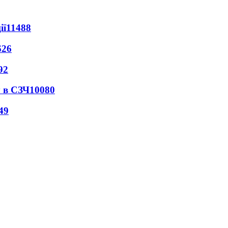
ії
11488
626
92
 в СЗЧ
10080
49