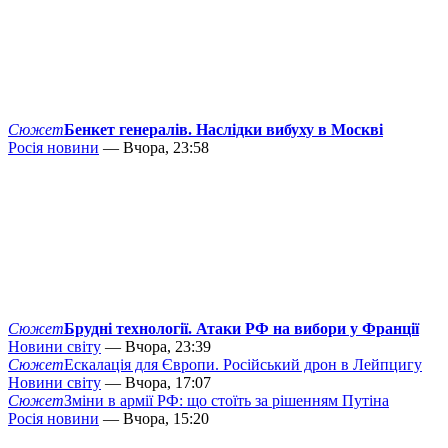
Сюжет
Бенкет генералів. Наслідки вибуху в Москві
Росія новини
— Вчора, 23:58
Сюжет
Брудні технології. Атаки РФ на вибори у Франції
Новини світу
— Вчора, 23:39
Сюжет
Ескалація для Європи. Російський дрон в Лейпцигу
Новини світу
— Вчора, 17:07
Сюжет
Зміни в армії РФ: що стоїть за рішенням Путіна
Росія новини
— Вчора, 15:20