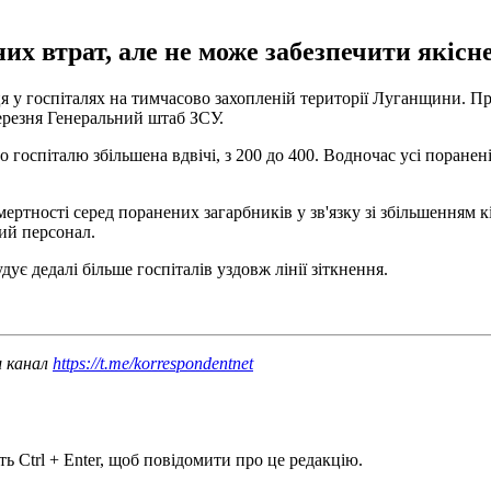
х втрат, але не може забезпечити якісне
ця у госпіталях на тимчасово захопленій території Луганщини. П
ерезня Генеральний штаб ЗСУ.
о госпіталю збільшена вдвічі, з 200 до 400. Водночас усі поране
смертності серед поранених загарбників у зв'язку зі збільшенням
ий персонал.
удує дедалі більше госпіталів уздовж лінії зіткнення.
ш канал
https://t.me/korrespondentnet
ь Ctrl + Enter, щоб повідомити про це редакцію.