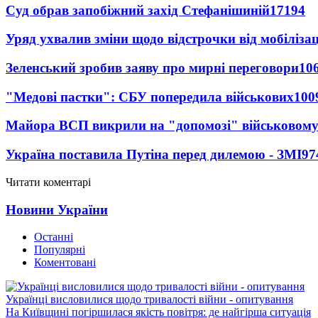
Суд обрав запобіжний захід Стефанішиній
17194
Уряд ухвалив зміни щодо відстрочки від мобілізац
Зеленський зробив заяву про мирні переговори
10
"Медові пастки": СБУ попередила військових
100
Майора ВСП викрили на "допомозі" військовому
Україна поставила Путіна перед дилемою - ЗМІ
97
Читати коментарі
Новини України
Останні
Популярні
Коментовані
Українці висловилися щодо тривалості війни - опитування
На Київщині погіршилася якість повітря: де найгірша ситуація