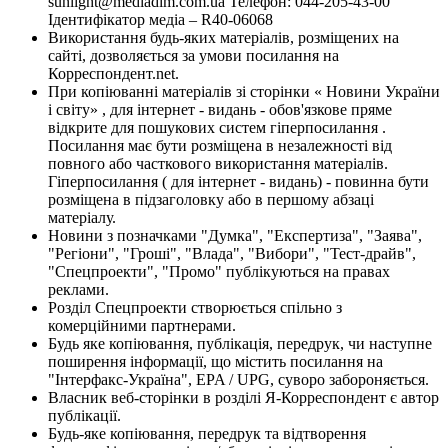
sunlight@mediadim.com.ua
Телефон: 044-205-43-00
Ідентифікатор медіа – R40-06068
Використання будь-яких матеріалів, розміщених на
сайті, дозволяється за умови посилання на
Корреспондент.net.
При копіюванні матеріалів зі сторінки « Новини України
і світу» , для інтернет - видань - обов'язкове пряме
відкрите для пошукових систем гіперпосилання .
Посилання має бути розміщена в незалежності від
повного або часткового використання матеріалів.
Гіперпосилання ( для інтернет - видань) - повинна бути
розміщена в підзаголовку або в першому абзаці
матеріалу.
Новини з позначками "Думка", "Експертиза", "Заява",
"Регіони", "Гроші", "Влада", "Вибори", "Тест-драйв",
"Спецпроекти", "Промо" публікуються на правах
реклами.
Розділ Спецпроекти створюється спільно з
комерційними партнерами.
Будь яке копіювання, публікація, передрук, чи наступне
поширення інформації, що містить посилання на
"Інтерфакс-Україна", EPA / UPG, суворо забороняється.
Власник веб-сторінки в розділі Я-Корреспондент є автор
публікації.
Будь-яке копіювання, передрук та відтворення