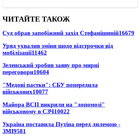
ЧИТАЙТЕ ТАКОЖ
Суд обрав запобіжний захід Стефанішиній
16679
Уряд ухвалив зміни щодо відстрочки від
мобілізації
11462
Зеленський зробив заяву про мирні
переговори
10604
"Медові пастки": СБУ попередила
військових
10077
Майора ВСП викрили на "допомозі"
військовому в СЗЧ
10022
Україна поставила Путіна перед дилемою -
ЗМІ
9581