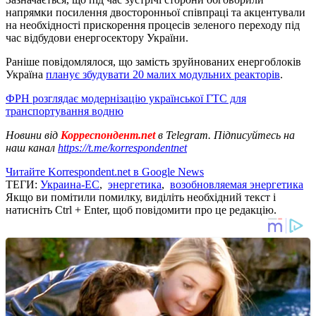
напрямки посилення двосторонньої співпраці та акцентували
на необхідності прискорення процесів зеленого переходу під
час відбудови енергосектору України.
Раніше повідомлялося, що замість зруйнованих енергоблоків
Україна
планує збудувати 20 малих модульних реакторів
.
ФРН розглядає модернізацію української ГТС для
транспортування водню
Новини від
Корреспондент.net
в Telegram. Підписуйтесь на
наш канал
https://t.me/korrespondentnet
Читайте Korrespondent.net в Google News
ТЕГИ:
Украина-ЕС
,
энергетика
,
возобновляемая энергетика
Якщо ви помітили помилку, виділіть необхідний текст і
натисніть Ctrl + Enter, щоб повідомити про це редакцію.