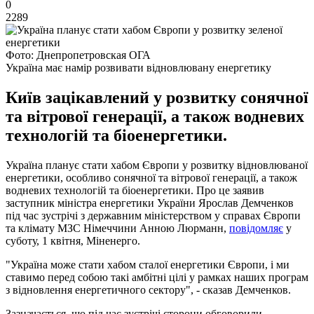
0
2289
Фото: Днепропетровская ОГА
Україна має намір розвивати відновлювану енергетику
Київ зацікавлений у розвитку сонячної
та вітрової генерації, а також водневих
технологій та біоенергетики.
Україна планує стати хабом Європи у розвитку відновлюваної
енергетики, особливо сонячної та вітрової генерації, а також
водневих технологій та біоенергетики. Про це заявив
заступник міністра енергетики України Ярослав Демченков
під час зустрічі з державним міністерством у справах Європи
та клімату МЗС Німеччини Анною Люрманн,
повідомляє
у
суботу, 1 квітня, Міненерго.
"Україна може стати хабом сталої енергетики Європи, і ми
ставимо перед собою такі амбітні цілі у рамках наших програм
з відновлення енергетичного сектору", - сказав Демченков.
Зазначається, що під час зустрічі сторони обговорили