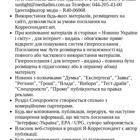
sunlight@mediadim.com.ua
Телефон: 044-205-43-00
Ідентифікатор медіа – R40-06068
Використання будь-яких матеріалів, розміщених на
сайті, дозволяється за умови посилання на
Корреспондент.net.
При копіюванні матеріалів зі сторінки « Новини України
і світу» , для інтернет - видань - обов'язкове пряме
відкрите для пошукових систем гіперпосилання .
Посилання має бути розміщена в незалежності від
повного або часткового використання матеріалів.
Гіперпосилання ( для інтернет - видань) - повинна бути
розміщена в підзаголовку або в першому абзаці
матеріалу.
Новини з позначками "Думка", "Експертиза", "Заява",
"Регіони", "Гроші", "Влада", "Вибори", "Тест-драйв",
"Спецпроекти", "Промо" публікуються на правах
реклами.
Розділ Спецпроекти створюється спільно з
комерційними партнерами.
Будь яке копіювання, публікація, передрук, чи наступне
поширення інформації, що містить посилання на
"Інтерфакс-Україна", EPA / UPG, суворо забороняється.
Власник веб-сторінки в розділі Я-Корреспондент є автор
публікації.
Будь-яке копіювання, передрук та відтворення