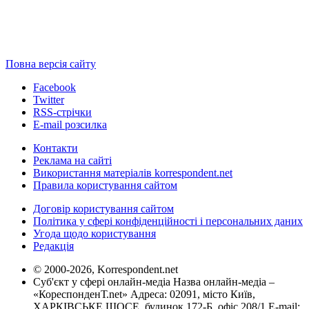
Повна версія сайту
Facebook
Twitter
RSS-стрічки
E-mail розсилка
Контакти
Реклама на сайті
Використання матеріалів korrespondent.net
Правила користування сайтом
Договір користування сайтом
Політика у сфері конфіденційності і персональних даних
Угода щодо користування
Редакція
© 2000-2026, Korrespondent.net
Суб'єкт у сфері онлайн-медіа Назва онлайн-медіа –
«КореспонденТ.net» Адреса: 02091, місто Київ,
ХАРКІВСЬКЕ ШОСЕ, будинок 172-Б, офіс 208/1 E-mail: