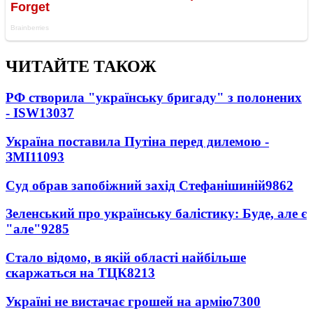
ЧИТАЙТЕ ТАКОЖ
РФ створила "українську бригаду" з полонених
- ISW
13037
Україна поставила Путіна перед дилемою -
ЗМІ
11093
Суд обрав запобіжний захід Стефанішиній
9862
Зеленський про українську балістику: Буде, але є
"але"
9285
Стало відомо, в якій області найбільше
скаржаться на ТЦК
8213
Україні не вистачає грошей на армію
7300