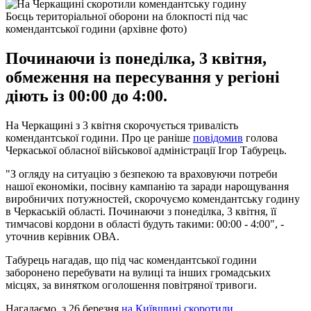
Боєць територіальної оборони на блокпості під час
комендантської години (архівне фото)
Починаючи із понеділка, 3 квітня,
обмеження на пересування у регіоні
діють із 00:00 до 4:00.
На Черкащині з 3 квітня скорочується тривалість
комендантської години. Про це раніше
повідомив
голова
Черкаської обласної військової адміністрації Ігор Табурець.
"З огляду на ситуацію з безпекою та враховуючи потреби
нашої економіки, посівну кампанію та заради нарощування
виробничих потужностей, скорочуємо комендантську годину
в Черкаській області. Починаючи з понеділка, 3 квітня, її
тимчасові кордони в області будуть такими: 00:00 - 4:00", -
уточнив керівник ОВА.
Табурець нагадав, що під час комендантської години
заборонено перебувати на вулиці та інших громадських
місцях, за винятком оголошення повітряної тривоги.
Нагадаємо, з 26 березня
на Київщині скоротили