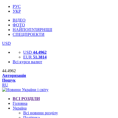
РУС
УКР
ВІДЕО
ФОТО
НАЙПОПУЛЯРНІШІ
СПЕЦПРОЕКТИ
USD
USD
44.4962
EUR
51.3814
Всі курси валют
44.4962
Авторизація
Пошук
RU
ВСІ РОЗДІЛИ
Головна
Україна
Всі новини розділу
Політика