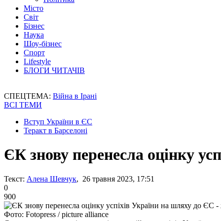
Місто
Світ
Бізнес
Наука
Шоу-бізнес
Спорт
Lifestyle
БЛОГИ ЧИТАЧІВ
СПЕЦТЕМА:
Війна в Ірані
ВСІ ТЕМИ
Вступ України в ЄС
Теракт в Барселоні
ЄК знову перенесла оцінку усп
Текст:
Алена Шевчук
, 26 травня 2023, 17:51
0
900
Фото: Fotopress / picture alliance