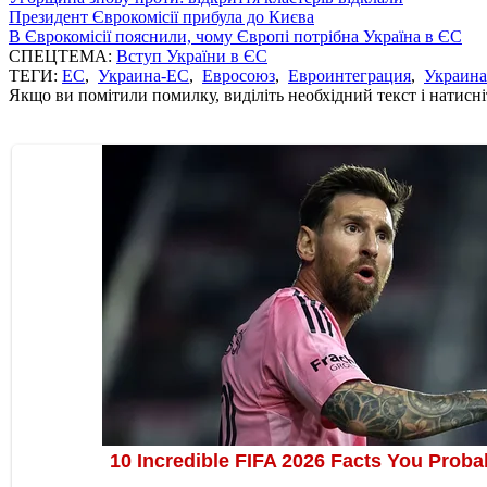
Президент Єврокомісії прибула до Києва
В Єврокомісії пояснили, чому Європі потрібна Україна в ЄС
СПЕЦТЕМА:
Вступ України в ЄС
ТЕГИ:
ЕС
,
Украина-ЕС
,
Евросоюз
,
Евроинтеграция
,
Украина
Якщо ви помітили помилку, виділіть необхідний текст і натисніт