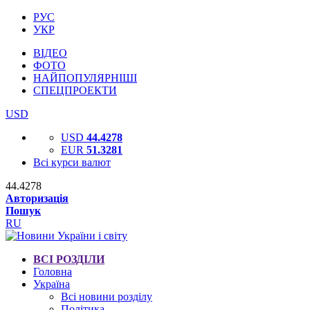
РУС
УКР
ВІДЕО
ФОТО
НАЙПОПУЛЯРНІШІ
СПЕЦПРОЕКТИ
USD
USD
44.4278
EUR
51.3281
Всі курси валют
44.4278
Авторизація
Пошук
RU
ВСІ РОЗДІЛИ
Головна
Україна
Всі новини розділу
Політика