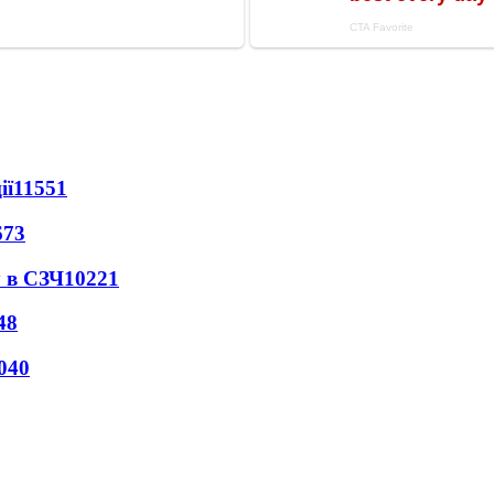
ії
11551
673
 в СЗЧ
10221
48
040