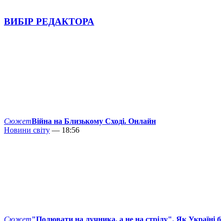
ВИБІР РЕДАКТОРА
Сюжет
Війна на Близькому Сході. Онлайн
Новини світу
— 18:56
Сюжет
"Полювати на лучника, а не на стрілу". Як Україні 