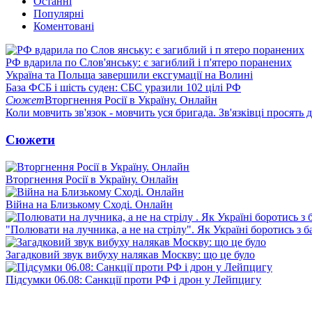
Останні
Популярні
Коментовані
РФ вдарила по Слов'янську: є загиблий і п'ятеро поранених
Україна та Польща завершили ексгумації на Волині
База ФСБ і шість суден: СБС уразили 102 цілі РФ
Сюжет
Вторгнення Росії в Україну. Онлайн
Коли мовчить зв'язок - мовчить уся бригада. Зв'язківці просять
Сюжети
Вторгнення Росії в Україну. Онлайн
Війна на Близькому Сході. Онлайн
"Полювати на лучника, а не на стрілу". Як Україні боротись з 
Загадковий звук вибуху налякав Москву: що це було
Підсумки 06.08: Санкції проти РФ і дрон у Лейпцигу