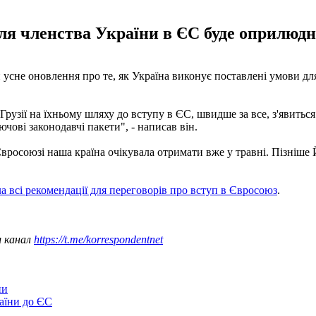
я членства України в ЄС буде оприлюдн
усне оновлення про те, як Україна виконує поставлені умови дл
Грузії на їхньому шляху до вступу в ЄС, швидше за все, з'явить
чові законодавчі пакети", - написав він.
росоюзі наша країна очікувала отримати вже у травні. Пізніше 
а всі рекомендації для переговорів про вступ в Євросоюз
.
ш канал
https://t.me/korrespondentnet
ни
аїни до ЄС