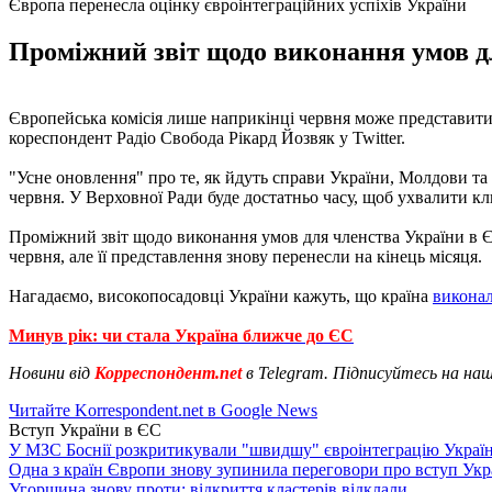
Європа перенесла оцінку євроінтеграційних успіхів України
Проміжний звіт щодо виконання умов дл
Європейська комісія лише наприкінці червня може представити 
кореспондент Радіо Свобода Рікард Йозвяк у Twitter.
"Усне оновлення" про те, як йдуть справи України, Молдови та 
червня. У Верховної Ради буде достатньо часу, щоб ухвалити клю
Проміжний звіт щодо виконання умов для членства України в Єв
червня, але її представлення знову перенесли на кінець місяця.
Нагадаємо, високопосадовці України кажуть, що країна
виконал
Минув рік: чи стала Україна ближче до ЄС
Новини від
Корреспондент.net
в Telegram. Підписуйтесь на на
Читайте Korrespondent.net в Google News
Вступ України в ЄС
У МЗС Боснії розкритикували "швидшу" євроінтеграцію Украї
Одна з країн Європи знову зупинила переговори про вступ Укр
Угорщина знову проти: відкриття кластерів відклали