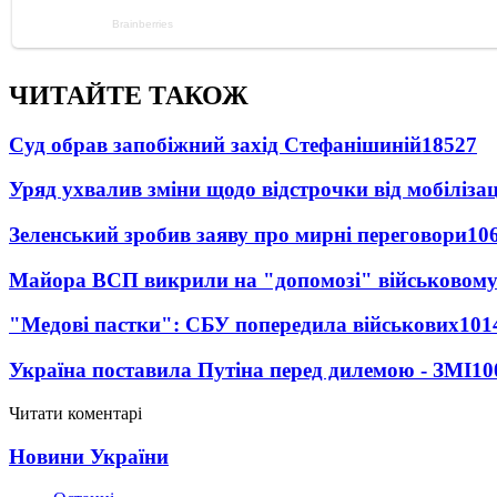
ЧИТАЙТЕ ТАКОЖ
Суд обрав запобіжний захід Стефанішиній
18527
Уряд ухвалив зміни щодо відстрочки від мобілізац
Зеленський зробив заяву про мирні переговори
10
Майора ВСП викрили на "допомозі" військовому
"Медові пастки": СБУ попередила військових
101
Україна поставила Путіна перед дилемою - ЗМІ
10
Читати коментарі
Новини України