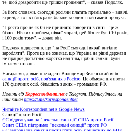
те, щоб дозаробити ще трішки грошенят", – сказав Подоляк.
За його словами, сьогодні росіяни платять преміально – вдвічі,
втричі, а то і в п'ять разів більше за один і той самий продукт.
"Просто про це як би не прийнято говорити в світі – це ж
бізнес. Ніяких проблем, ніякої моралі, цей бізнес був і 10 років,
і 100 років тому", – додав він.
Подоляк підкреслив, що "на Росії сьогодні вкрай вигідно
заробляти". Проте це не означає, що Україна на рівні держави
не працює достатньо жорстко над тим, щоб ці санкції були
імплементовані.
Нагадаємо, днями президент Володимир Зеленський ввів
санкції проти осіб, пов'язаних з Росією
. Це обмеження проти
178 фізичних осіб, більшість з яких – громадяни РФ.
Новини від
Корреспондент.net
в Telegram. Підписуйтесь на
наш канал
https://t.me/korrespondentnet
Читайте Korrespondent.net в Google News
Санкції проти Росії
ЄС відреагував на "пекельні санкції" США проти Росії
Сенат США підтримав "пекельні санкції" проти РФ
ЄС запровадив санкції проти п'яти осіб, причетних до ВПК