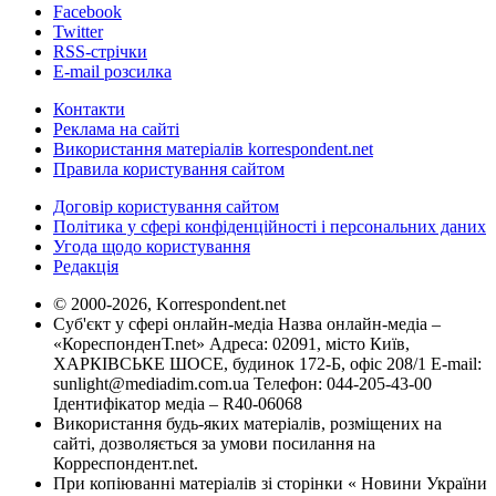
Facebook
Twitter
RSS-стрічки
E-mail розсилка
Контакти
Реклама на сайті
Використання матеріалів korrespondent.net
Правила користування сайтом
Договір користування сайтом
Політика у сфері конфіденційності і персональних даних
Угода щодо користування
Редакція
© 2000-2026, Korrespondent.net
Суб'єкт у сфері онлайн-медіа Назва онлайн-медіа –
«КореспонденТ.net» Адреса: 02091, місто Київ,
ХАРКІВСЬКЕ ШОСЕ, будинок 172-Б, офіс 208/1 E-mail:
sunlight@mediadim.com.ua
Телефон: 044-205-43-00
Ідентифікатор медіа – R40-06068
Використання будь-яких матеріалів, розміщених на
сайті, дозволяється за умови посилання на
Корреспондент.net.
При копіюванні матеріалів зі сторінки « Новини України