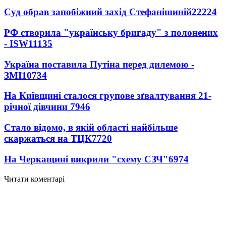
Суд обрав запобіжний захід Стефанішиній
22224
РФ створила "українську бригаду" з полонених
- ISW
11135
Україна поставила Путіна перед дилемою -
ЗМІ
10734
На Київщині сталося групове зґвалтування 21-
річної дівчини
7946
Стало відомо, в якій області найбільше
скаржаться на ТЦК
7720
На Черкащині викрили "схему СЗЧ"
6974
Читати коментарі