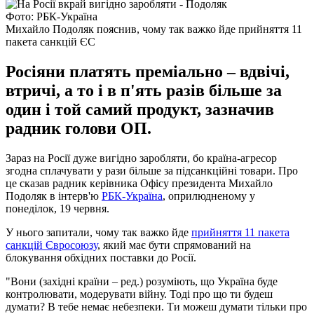
Фото: РБК-Україна
Михайло Подоляк пояснив, чому так важко йде прийняття 11
пакета санкцій ЄС
Росіяни платять преміально – вдвічі,
втричі, а то і в п'ять разів більше за
один і той самий продукт, зазначив
радник голови ОП.
Зараз на Росії дуже вигідно заробляти, бо країна-агресор
згодна сплачувати у рази більше за підсанкційні товари. Про
це сказав радник керівника Офісу президента Михайло
Подоляк в інтерв'ю
РБК-Україна
, оприлюдненому у
понеділок, 19 червня.
У нього запитали, чому так важко йде
прийняття 11 пакета
санкцій Євросоюзу
, який має бути спрямований на
блокування обхідних поставки до Росії.
"Вони (західні країни – ред.) розуміють, що Україна буде
контролювати, модерувати війну. Тоді про що ти будеш
думати? В тебе немає небезпеки. Ти можеш думати тільки про