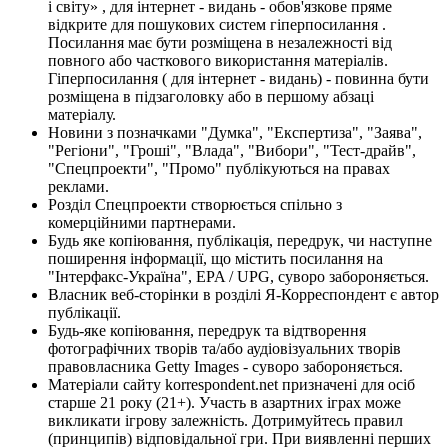
і світу» , для інтернет - видань - обов'язкове пряме
відкрите для пошукових систем гіперпосилання .
Посилання має бути розміщена в незалежності від
повного або часткового використання матеріалів.
Гіперпосилання ( для інтернет - видань) - повинна бути
розміщена в підзаголовку або в першому абзаці
матеріалу.
Новини з позначками "Думка", "Експертиза", "Заява",
"Регіони", "Гроші", "Влада", "Вибори", "Тест-драйв",
"Спецпроекти", "Промо" публікуються на правах
реклами.
Розділ Спецпроекти створюється спільно з
комерційними партнерами.
Будь яке копіювання, публікація, передрук, чи наступне
поширення інформації, що містить посилання на
"Інтерфакс-Україна", EPA / UPG, суворо забороняється.
Власник веб-сторінки в розділі Я-Корреспондент є автор
публікації.
Будь-яке копіювання, передрук та відтворення
фотографічних творів та/або аудіовізуальних творів
правовласника Getty Images - суворо забороняється.
Матеріали сайту korrespondent.net призначені для осіб
старше 21 року (21+). Участь в азартних іграх може
викликати ігрову залежність. Дотримуйтесь правил
(принципів) відповідальної гри. При виявленні перших