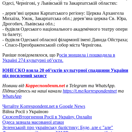
Одесі, Чернігові, у Львівській та Закарпатській областях:
- дерев’яні церкви Карпатського регіону: Церква Архангела
Михаїла, Ужок, Закарпатська обл.; дерев’яна церква Св. Юра,
Дрогобич, Львівська обл.;
- будівля Одеського національного академічного театру опери
та балету;
- будівля Одеської обласної філармонії імені Давида Ойстраха;
- Спасо-Преображенський собор міста Чернігова.
Раніше повідомлялося, що Р
осія знищила і пошкодила в
Україні 274 культурні об’єкти.
ЮНЕСКО взяла 20 об’єктів культурної спадщини України
під посилений захист
Новини від
Корреспондент.net
в Telegram та WhatsApp.
Підписуйтесь на наші канали
https://t.me/korrespondentnet
та
WhatsApp
Читайте Korrespondent.net в Google News
Війна Росії з Україною
Сюжет
Вторгнення Росії в Україну. Онлайн
Одеса зазнала масованої атаки
Зеленський про українську балістику: Буде, але є "але"