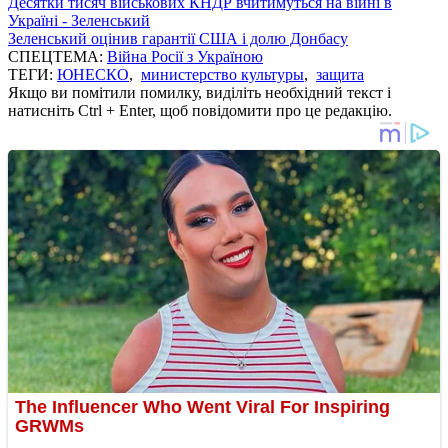
Десятки тисяч військових КНДР вчитимуться на війні в
Україні - Зеленський
Зеленський оцінив гарантії США і долю Донбасу
СПЕЦТЕМА:
Війна Росії з Україною
ТЕГИ:
ЮНЕСКО
,
министерство культуры
,
защита
Якщо ви помітили помилку, виділіть необхідний текст і
натисніть Ctrl + Enter, щоб повідомити про це редакцію.