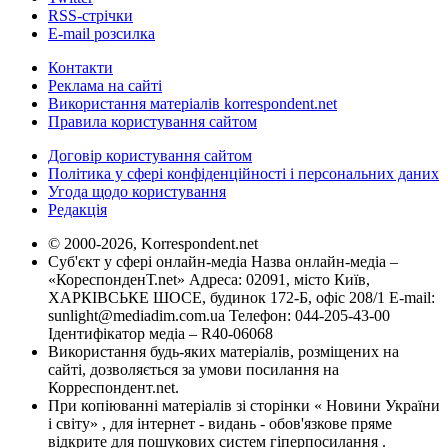
RSS-стрічки
E-mail розсилка
Контакти
Реклама на сайті
Використання матеріалів korrespondent.net
Правила користування сайтом
Договір користування сайтом
Політика у сфері конфіденційності і персональних даних
Угода щодо користування
Редакція
© 2000-2026, Korrespondent.net
Суб'єкт у сфері онлайн-медіа Назва онлайн-медіа –
«КореспонденТ.net» Адреса: 02091, місто Київ,
ХАРКІВСЬКЕ ШОСЕ, будинок 172-Б, офіс 208/1 E-mail:
sunlight@mediadim.com.ua
Телефон: 044-205-43-00
Ідентифікатор медіа – R40-06068
Використання будь-яких матеріалів, розміщених на
сайті, дозволяється за умови посилання на
Корреспондент.net.
При копіюванні матеріалів зі сторінки « Новини України
і світу» , для інтернет - видань - обов'язкове пряме
відкрите для пошукових систем гіперпосилання .