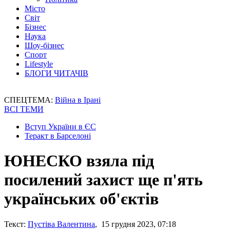
Місто
Світ
Бізнес
Наука
Шоу-бізнес
Спорт
Lifestyle
БЛОГИ ЧИТАЧІВ
СПЕЦТЕМА:
Війна в Ірані
ВСІ ТЕМИ
Вступ України в ЄС
Теракт в Барселоні
ЮНЕСКО взяла під
посилений захист ще п'ять
українських об'єктів
Текст:
Пустіва Валентина
, 15 грудня 2023, 07:18