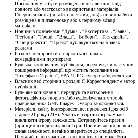
Посилання має бути розміщена в незалежності від
повного або часткового використання матеріалів.
Гіперпосилання ( для інтернет - видань) - повинна бути
розміщена в підзаголовку або в першому абзаці
матеріалу.
Новини з позначками "Думка", "Експертиза", "Заява",
"Регіони", "Гроші", "Влада", "Вибори", "Тест-драйв",
"Спецпроекти", "Промо" публікуються на правах
реклами.
Розділ Спецпроекти створюється спільно з
комерційними партнерами.
Будь яке копіювання, публікація, передрук, чи наступне
поширення інформації, що містить посилання на
"Інтерфакс-Україна", EPA / UPG, суворо забороняється.
Власник веб-сторінки в розділі Я-Корреспондент є автор
публікації.
Будь-яке копіювання, передрук та відтворення
фотографічних творів та/або аудіовізуальних творів
правовласника Getty Images - суворо забороняється.
Матеріали сайту korrespondent.net призначені для осіб
старше 21 року (21+). Участь в азартних іграх може
викликати ігрову залежність. Дотримуйтесь правил
(принципів) відповідальної гри. При виявленні перших
ознак залежності негайно зверніться до спеціаліста.
Пам'ятайте, що участь в азартних іграх не може бути