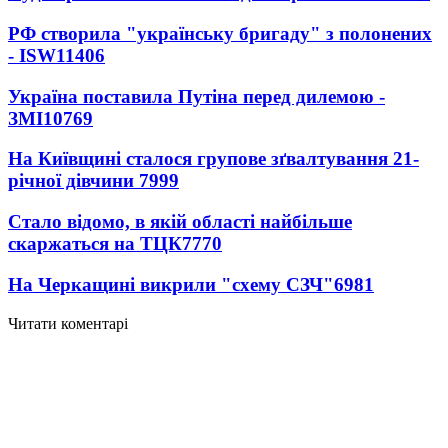
РФ створила "українську бригаду" з полонених
- ISW
11406
Україна поставила Путіна перед дилемою -
ЗМІ
10769
На Київщині сталося групове зґвалтування 21-
річної дівчини
7999
Стало відомо, в якій області найбільше
скаржаться на ТЦК
7770
На Черкащині викрили "схему СЗЧ"
6981
Читати коментарі