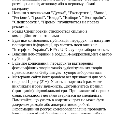
розміщена в підзаголовку або в першому абзаці
матеріалу.
Новини з позначками "Думка", "Експертиза", "Заява",
"Регіони", "Гроші", "Влада", "Вибори", "Тест-драйв",
"Спецпроекти", "Промо" публікуються на правах
реклами.
Розділ Спецпроекти створюється спільно з
комерційними партнерами.
Будь яке копіювання, публікація, передрук, чи наступне
поширення інформації, що містить посилання на
"Інтерфакс-Україна", EPA / UPG, суворо забороняється.
Власник веб-сторінки в розділі Я-Корреспондент є автор
публікації.
Будь-яке копіювання, передрук та відтворення
фотографічних творів та/або аудіовізуальних творів
правовласника Getty Images - суворо забороняється.
Матеріали сайту korrespondent.net призначені для осіб
старше 21 року (21+). Участь в азартних іграх може
викликати ігрову залежність. Дотримуйтесь правил
(принципів) відповідальної гри. При виявленні перших
ознак залежності негайно зверніться до спеціаліста.
Пам'ятайте, що участь в азартних іграх не може бути
джерелом доходів або альтернативою роботі.
Інформаційний ресурс korrespondent.net не проводить
ігри на реальні та/або віртуальні гроші, також сайт не