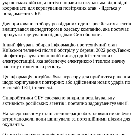
українських військ, а потім направити окупантам відповідні
координати для коригування повітряних атак, - йдеться у
повідомленні СБУ.
Для прихованого збору розвідданих один з російських агентів
влаштувався експедитором в одеську компанію, яка постачає
продукти харчування підрозділам Сил оборони.
Інший фігурант збирав інформацію про технічний стан
Київської телевежі після її обстрілу у березні 2022 року.Також
він фотографував зовнішній вигляд однієї з теплових
електростанцій, яка забезпечує електрикою і теплом значну
частину столичного регіону.
Ця інформація потрібна була агресору для прийняття рішення
щодо коригування повторних або здійснення нових ударів по
місцевій ТЕЦ і телевежі.
Співробітники СБУ своєчасно викрили розвідувальну
активність російських агентів і поетапно задокументували її.
На завершальному етапі спецоперації обох зловмисників було
затримано,коли вони шпигували за потенційними цілями для
окупантів.
Одним із ворожих поплічників виявився інженер-технолог