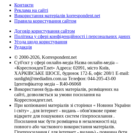
Контакти
Реклама на сайті
Використання матеріалів korrespondent.net
Правила користування сайтом
Договір користування сайтом
Політика у сфері конфіденційності і персональних даних
Угода щодо користування
Редакція
© 2000-2026, Korrespondent.net
Суб'єкт у сфері онлайн-медіа Назва онлайн-медіа –
«КореспонденТ.net» Адреса: 02091, місто Київ,
ХАРКІВСЬКЕ ШОСЕ, будинок 172-Б, офіс 208/1 E-mail:
sunlight@mediadim.com.ua
Телефон: 044-205-43-00
Ідентифікатор медіа – R40-06068
Використання будь-яких матеріалів, розміщених на
сайті, дозволяється за умови посилання на
Корреспондент.net.
При копіюванні матеріалів зі сторінки « Новини України
і світу» , для інтернет - видань - обов'язкове пряме
відкрите для пошукових систем гіперпосилання .
Посилання має бути розміщена в незалежності від
повного або часткового використання матеріалів.
Гіперпосилання ( для інтернет - видань) - повинна бути