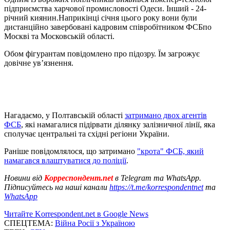
підприємства харчової промисловості Одеси. Інший - 24-
річний киянин.Наприкінці січня цього року вони були
дистанційно завербовані кадровим співробітником ФСБпо
Москві та Московській області.
Обом фігурантам повідомлено про підозру. Їм загрожує
довічне ув’язнення.
Нагадаємо, у Полтавській області
затримано двох агентів
ФСБ
, які намагалися підірвати ділянку залізничної лінії, яка
сполучає центральні та східні регіони України.
Раніше повідомлялося, що затримано
"крота" ФСБ, який
намагався влаштуватися до поліції
.
Новини від
Корреспондент.net
в Telegram та WhatsApp.
Підписуйтесь на наші канали
https://t.me/korrespondentnet
та
WhatsApp
Читайте Korrespondent.net в Google News
СПЕЦТЕМА:
Війна Росії з Україною