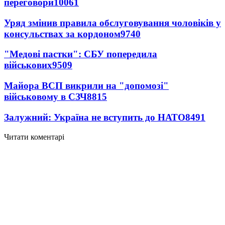
переговори
10061
Уряд змінив правила обслуговування чоловіків у
консульствах за кордоном
9740
"Медові пастки": СБУ попередила
військових
9509
Майора ВСП викрили на "допомозі"
військовому в СЗЧ
8815
Залужний: Україна не вступить до НАТО
8491
Читати коментарі