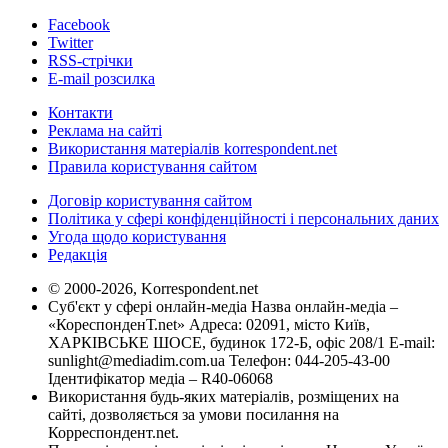
Facebook
Twitter
RSS-стрічки
E-mail розсилка
Контакти
Реклама на сайті
Використання матеріалів korrespondent.net
Правила користування сайтом
Договір користування сайтом
Політика у сфері конфіденційності і персональних даних
Угода щодо користування
Редакція
© 2000-2026, Korrespondent.net
Суб'єкт у сфері онлайн-медіа Назва онлайн-медіа –
«КореспонденТ.net» Адреса: 02091, місто Київ,
ХАРКІВСЬКЕ ШОСЕ, будинок 172-Б, офіс 208/1 E-mail:
sunlight@mediadim.com.ua
Телефон: 044-205-43-00
Ідентифікатор медіа – R40-06068
Використання будь-яких матеріалів, розміщених на
сайті, дозволяється за умови посилання на
Корреспондент.net.