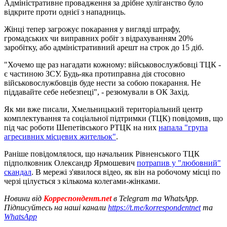
Адміністративне провадження за дрібне хуліганство було
відкрите проти однієї з нападниць.
Жінці тепер загрожує покарання у вигляді штрафу,
громадських чи виправних робіт з відрахуванням 20%
заробітку, або адміністративний арешт на строк до 15 діб.
"Хочемо ще раз нагадати кожному: військовослужбовці ТЦК -
є частиною ЗСУ. Будь-яка протиправна дія стосовно
військовослужбовців буде нести за собою покарання. Не
піддавайте себе небезпеці", - резюмували в ОК Захід.
Як ми вже писали, Хмельницький територіальний центр
комплектування та соціальної підтримки (ТЦК) повідомив, що
під час роботи Шепетівського РТЦК на них
напала "група
агресивних місцевих жительок"
.
Раніше повідомлялося, що начальник Рівненського ТЦК
підполковник Олександр Ярмошевич
потрапив у "любовний"
скандал
. В мережі з'явилося відео, як він на робочому місці по
черзі цілується з кількома колегами-жінками.
Новини від
Корреспондент.net
в Telegram та WhatsApp.
Підписуйтесь на наші канали
https://t.me/korrespondentnet
та
WhatsApp