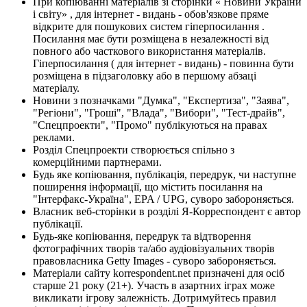
При копіюванні матеріалів зі сторінки « Новини України
і світу» , для інтернет - видань - обов'язкове пряме
відкрите для пошукових систем гіперпосилання .
Посилання має бути розміщена в незалежності від
повного або часткового використання матеріалів.
Гіперпосилання ( для інтернет - видань) - повинна бути
розміщена в підзаголовку або в першому абзаці
матеріалу.
Новини з позначками "Думка", "Експертиза", "Заява",
"Регіони", "Гроші", "Влада", "Вибори", "Тест-драйв",
"Спецпроекти", "Промо" публікуються на правах
реклами.
Розділ Спецпроекти створюється спільно з
комерційними партнерами.
Будь яке копіювання, публікація, передрук, чи наступне
поширення інформації, що містить посилання на
"Інтерфакс-Україна", EPA / UPG, суворо забороняється.
Власник веб-сторінки в розділі Я-Корреспондент є автор
публікації.
Будь-яке копіювання, передрук та відтворення
фотографічних творів та/або аудіовізуальних творів
правовласника Getty Images - суворо забороняється.
Матеріали сайту korrespondent.net призначені для осіб
старше 21 року (21+). Участь в азартних іграх може
викликати ігрову залежність. Дотримуйтесь правил