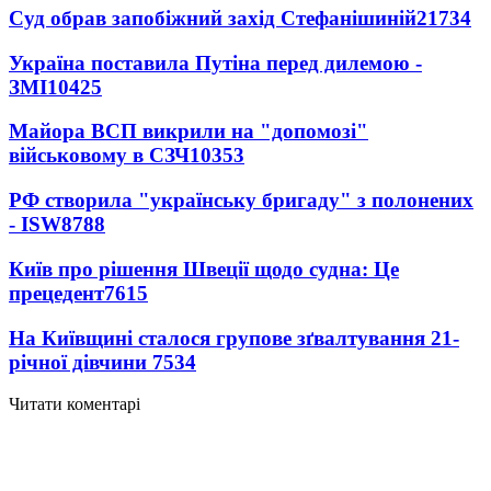
Суд обрав запобіжний захід Стефанішиній
21734
Україна поставила Путіна перед дилемою -
ЗМІ
10425
Майора ВСП викрили на "допомозі"
військовому в СЗЧ
10353
РФ створила "українську бригаду" з полонених
- ISW
8788
Київ про рішення Швеції щодо судна: Це
прецедент
7615
На Київщині сталося групове зґвалтування 21-
річної дівчини
7534
Читати коментарі