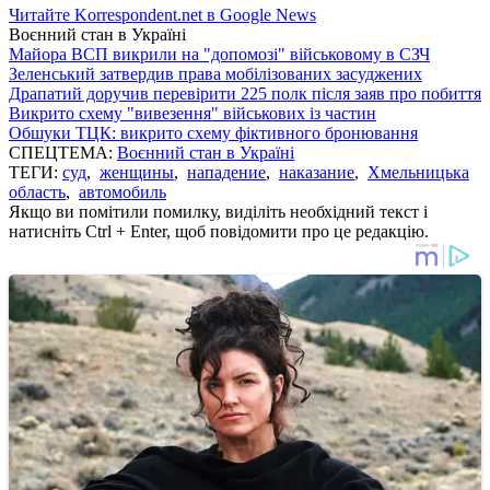
Читайте Korrespondent.net в Google News
Воєнний стан в Україні
Майора ВСП викрили на "допомозі" військовому в СЗЧ
Зеленський затвердив права мобілізованих засуджених
Драпатий доручив перевірити 225 полк після заяв про побиття
Викрито схему "вивезення" військових із частин
Обшуки ТЦК: викрито схему фіктивного бронювання
СПЕЦТЕМА:
Воєнний стан в Україні
ТЕГИ:
суд
,
женщины
,
нападение
,
наказание
,
Хмельницька
область
,
автомобиль
Якщо ви помітили помилку, виділіть необхідний текст і
натисніть Ctrl + Enter, щоб повідомити про це редакцію.