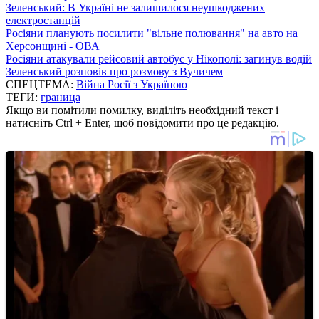
Зеленський: В Україні не залишилося неушкоджених
електростанцій
Росіяни планують посилити "вільне полювання" на авто на
Херсонщині - ОВА
Росіяни атакували рейсовий автобус у Нікополі: загинув водій
Зеленський розповів про розмову з Вучичем
СПЕЦТЕМА:
Війна Росії з Україною
ТЕГИ:
граница
Якщо ви помітили помилку, виділіть необхідний текст і
натисніть Ctrl + Enter, щоб повідомити про це редакцію.