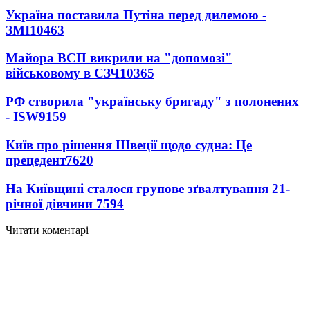
Україна поставила Путіна перед дилемою -
ЗМІ
10463
Майора ВСП викрили на "допомозі"
військовому в СЗЧ
10365
РФ створила "українську бригаду" з полонених
- ISW
9159
Київ про рішення Швеції щодо судна: Це
прецедент
7620
На Київщині сталося групове зґвалтування 21-
річної дівчини
7594
Читати коментарі