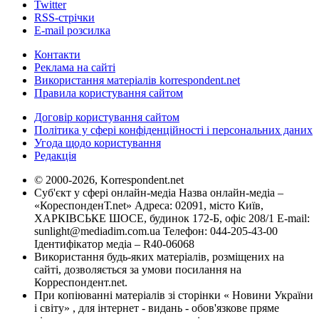
Twitter
RSS-стрічки
E-mail розсилка
Контакти
Реклама на сайті
Використання матеріалів korrespondent.net
Правила користування сайтом
Договір користування сайтом
Політика у сфері конфіденційності і персональних даних
Угода щодо користування
Редакція
© 2000-2026, Korrespondent.net
Суб'єкт у сфері онлайн-медіа Назва онлайн-медіа –
«КореспонденТ.net» Адреса: 02091, місто Київ,
ХАРКІВСЬКЕ ШОСЕ, будинок 172-Б, офіс 208/1 E-mail:
sunlight@mediadim.com.ua
Телефон: 044-205-43-00
Ідентифікатор медіа – R40-06068
Використання будь-яких матеріалів, розміщених на
сайті, дозволяється за умови посилання на
Корреспондент.net.
При копіюванні матеріалів зі сторінки « Новини України
і світу» , для інтернет - видань - обов'язкове пряме