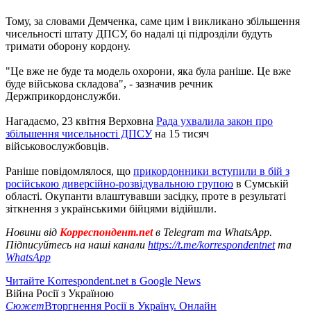
Тому, за словами Демченка, саме цим і викликано збільшення
чисельності штату ДПСУ, бо надалі ці підрозділи будуть
тримати оборону кордону.
"Це вже не буде та модель охорони, яка була раніше. Це вже
буде військова складова", - зазначив речник
Держприкордонслужби.
Нагадаємо, 23 квітня Верховна
Рада ухвалила закон про
збільшення чисельності ДПСУ
на 15 тисяч
військовослужбовців.
Раніше повідомлялося, що
прикордонники вступили в бій з
російською диверсійно-розвідувальною групою
в Сумській
області. Окупанти влаштувавши засідку, проте в результаті
зіткнення з українськими бійцями відійшли.
Новини від
Корреспондент.net
в Telegram та WhatsApp.
Підписуйтесь на наші канали
https://t.me/korrespondentnet
та
WhatsApp
Читайте Korrespondent.net в Google News
Війна Росії з Україною
Сюжет
Вторгнення Росії в Україну. Онлайн