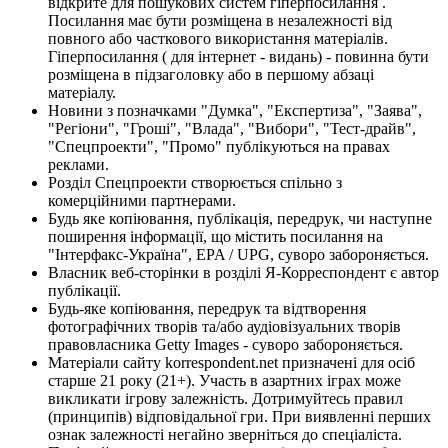
відкрите для пошукових систем гіперпосилання .
Посилання має бути розміщена в незалежності від
повного або часткового використання матеріалів.
Гіперпосилання ( для інтернет - видань) - повинна бути
розміщена в підзаголовку або в першому абзаці
матеріалу.
Новини з позначками "Думка", "Експертиза", "Заява",
"Регіони", "Гроші", "Влада", "Вибори", "Тест-драйв",
"Спецпроекти", "Промо" публікуються на правах
реклами.
Розділ Спецпроекти створюється спільно з
комерційними партнерами.
Будь яке копіювання, публікація, передрук, чи наступне
поширення інформації, що містить посилання на
"Інтерфакс-Україна", EPA / UPG, суворо забороняється.
Власник веб-сторінки в розділі Я-Корреспондент є автор
публікації.
Будь-яке копіювання, передрук та відтворення
фотографічних творів та/або аудіовізуальних творів
правовласника Getty Images - суворо забороняється.
Матеріали сайту korrespondent.net призначені для осіб
старше 21 року (21+). Участь в азартних іграх може
викликати ігрову залежність. Дотримуйтесь правил
(принципів) відповідальної гри. При виявленні перших
ознак залежності негайно зверніться до спеціаліста.