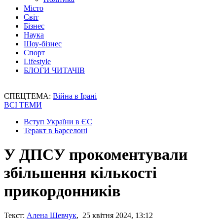
Місто
Світ
Бізнес
Наука
Шоу-бізнес
Спорт
Lifestyle
БЛОГИ ЧИТАЧІВ
СПЕЦТЕМА:
Війна в Ірані
ВСІ ТЕМИ
Вступ України в ЄС
Теракт в Барселоні
У ДПСУ прокоментували
збільшення кількості
прикордонників
Текст:
Алена Шевчук
, 25 квітня 2024, 13:12