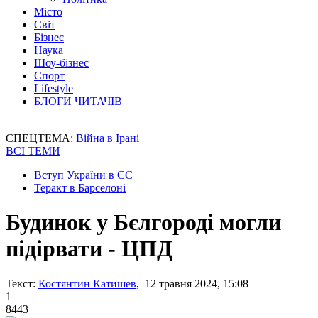
Місто
Світ
Бізнес
Наука
Шоу-бізнес
Спорт
Lifestyle
БЛОГИ ЧИТАЧІВ
СПЕЦТЕМА:
Війна в Ірані
ВСІ ТЕМИ
Вступ України в ЄС
Теракт в Барселоні
Будинок у Бєлгороді могли
підірвати - ЦПД
Текст:
Костянтин Катишев
, 12 травня 2024, 15:08
1
8443