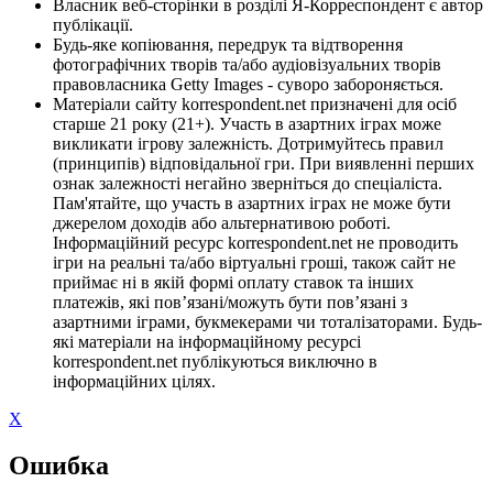
Власник веб-сторінки в розділі Я-Корреспондент є автор
публікації.
Будь-яке копіювання, передрук та відтворення
фотографічних творів та/або аудіовізуальних творів
правовласника Getty Images - суворо забороняється.
Матеріали сайту korrespondent.net призначені для осіб
старше 21 року (21+). Участь в азартних іграх може
викликати ігрову залежність. Дотримуйтесь правил
(принципів) відповідальної гри. При виявленні перших
ознак залежності негайно зверніться до спеціаліста.
Пам'ятайте, що участь в азартних іграх не може бути
джерелом доходів або альтернативою роботі.
Інформаційний ресурс korrespondent.net не проводить
ігри на реальні та/або віртуальні гроші, також сайт не
приймає ні в якій формі оплату ставок та інших
платежів, які пов’язані/можуть бути пов’язані з
азартними іграми, букмекерами чи тоталізаторами. Будь-
які матеріали на інформаційному ресурсі
korrespondent.net публікуються виключно в
інформаційних цілях.
X
Ошибка