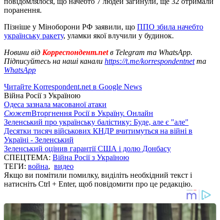
повідомлялося, що начебто 7 людей загинули, ще 32 отримали
поранення.
Пізніше у Міноборони РФ заявили, що
ППО збила начебто
українську ракету
, уламки якої влучили у будинок.
Новини від
Корреспондент.net
в Telegram та WhatsApp.
Підписуйтесь на наші канали
https://t.me/korrespondentnet
та
WhatsApp
Читайте Korrespondent.net в Google News
Війна Росії з Україною
Одеса зазнала масованої атаки
Сюжет
Вторгнення Росії в Україну. Онлайн
Зеленський про українську балістику: Буде, але є "але"
Десятки тисяч військових КНДР вчитимуться на війні в
Україні - Зеленський
Зеленський оцінив гарантії США і долю Донбасу
СПЕЦТЕМА:
Війна Росії з Україною
ТЕГИ:
война
,
видео
Якщо ви помітили помилку, виділіть необхідний текст і
натисніть Ctrl + Enter, щоб повідомити про це редакцію.