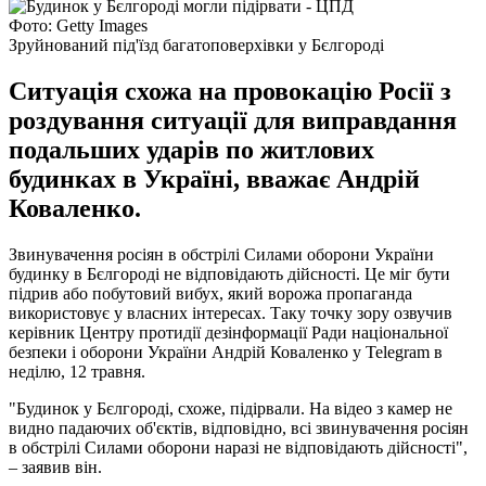
Фото: Getty Images
Зруйнований під'їзд багатоповерхівки у Бєлгороді
Ситуація схожа на провокацію Росії з
роздування ситуації для виправдання
подальших ударів по житлових
будинках в Україні, вважає Андрій
Коваленко.
Звинувачення росіян в обстрілі Силами оборони України
будинку в Бєлгороді не відповідають дійсності. Це міг бути
підрив або побутовий вибух, який ворожа пропаганда
використовує у власних інтересах. Таку точку зору озвучив
керівник Центру протидії дезінформації Ради національної
безпеки і оборони України Андрій Коваленко у Telegram в
неділю, 12 травня.
"Будинок у Бєлгороді, схоже, підірвали. На відео з камер не
видно падаючих об'єктів, відповідно, всі звинувачення росіян
в обстрілі Силами оборони наразі не відповідають дійсності",
– заявив він.