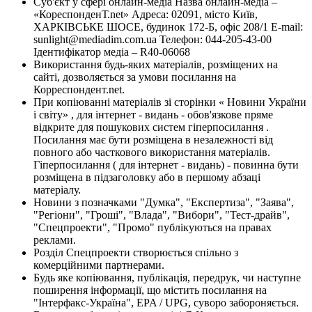
Суб'єкт у сфері онлайн-медіа Назва онлайн-медіа –
«КореспонденТ.net» Адреса: 02091, місто Київ,
ХАРКІВСЬКЕ ШОСЕ, будинок 172-Б, офіс 208/1 E-mail:
sunlight@mediadim.com.ua
Телефон: 044-205-43-00
Ідентифікатор медіа – R40-06068
Використання будь-яких матеріалів, розміщених на
сайті, дозволяється за умови посилання на
Корреспондент.net.
При копіюванні матеріалів зі сторінки « Новини України
і світу» , для інтернет - видань - обов'язкове пряме
відкрите для пошукових систем гіперпосилання .
Посилання має бути розміщена в незалежності від
повного або часткового використання матеріалів.
Гіперпосилання ( для інтернет - видань) - повинна бути
розміщена в підзаголовку або в першому абзаці
матеріалу.
Новини з позначками "Думка", "Експертиза", "Заява",
"Регіони", "Гроші", "Влада", "Вибори", "Тест-драйв",
"Спецпроекти", "Промо" публікуються на правах
реклами.
Розділ Спецпроекти створюється спільно з
комерційними партнерами.
Будь яке копіювання, публікація, передрук, чи наступне
поширення інформації, що містить посилання на
"Інтерфакс-Україна", EPA / UPG, суворо забороняється.