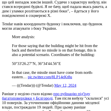
що цей випадок зовсім інший. Судячи з характеру вибуху, він
стався всередині будівлі. Я не бачу, щоб падала якась ракета, а
дим і уламки розлітаються в різні боки", – йдеться у його
повідомленні в соцмережі Х.
Tendar навів кооординати будинку і виключив, що будинок
могли атакувати з боку України.
More analysis:
For those saying that the building might be hit from the
back and therefore no missile is on that footage, this is
also a potential scenario. Coordinates of the building:
50°33'26.27"N, 36°34'44.56"E
In that case, the missile must have come from north-
eastern…
pic.twitter.com/8LP14eKt8u
— (((Tendar))) (@Tendar)
May 12, 2024
Раніше у неділю стало відомо
про руйнацію під'їзду
багатоповерхівки у Бєлгороді
. Там після вибуху "склалися" усі
10 поверхів. За уточненими офіційними даними місцевої
влади, постраждали 19 людей. При цьому раніше