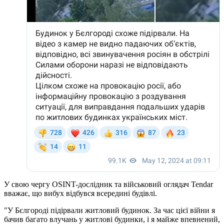
У свою чергу OSINT-дослідник та військовий оглядач Tendar
вважає, що вибух відбувся всередині будівлі.
"У Бєлгороді підірвали житловий будинок. За час цієї війни я
бачив багато влучань у житлові будинки, і я майже впевнений,