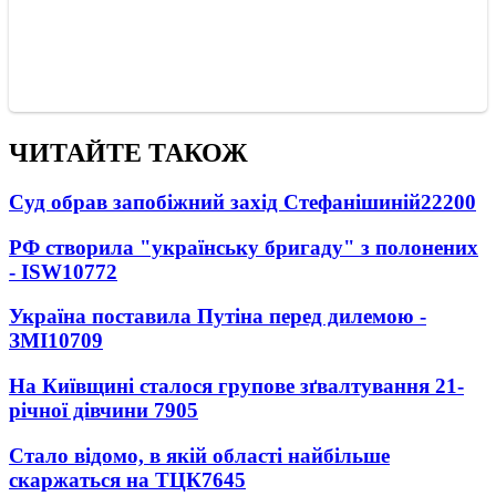
ЧИТАЙТЕ ТАКОЖ
Суд обрав запобіжний захід Стефанішиній
22200
РФ створила "українську бригаду" з полонених
- ISW
10772
Україна поставила Путіна перед дилемою -
ЗМІ
10709
На Київщині сталося групове зґвалтування 21-
річної дівчини
7905
Стало відомо, в якій області найбільше
скаржаться на ТЦК
7645