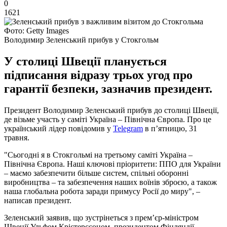
0
1621
Фото: Getty Images
Володимир Зеленський прибув у Стокгольм
У столиці Швеції планується
підписання відразу трьох угод про
гарантії безпеки, зазначив президент.
Президент Володимир Зеленський прибув до столиці Швеції,
де візьме участь у саміті Україна – Північна Європа. Про це
український лідер повідомив у
Telegram
в п’ятницю, 31
травня.
"Сьогодні я в Стокгольмі на третьому саміті Україна –
Північна Європа. Наші ключові пріоритети: ППО для України
– маємо забезпечити більше систем, спільні оборонні
виробництва – та забезпечення наших воїнів зброєю, а також
наша глобальна робота заради примусу Росії до миру", –
написав президент.
Зеленський заявив, що зустрінеться з прем’єр-міністром
Швеції Ульфом Крістерссоном, президентом Фінляндії