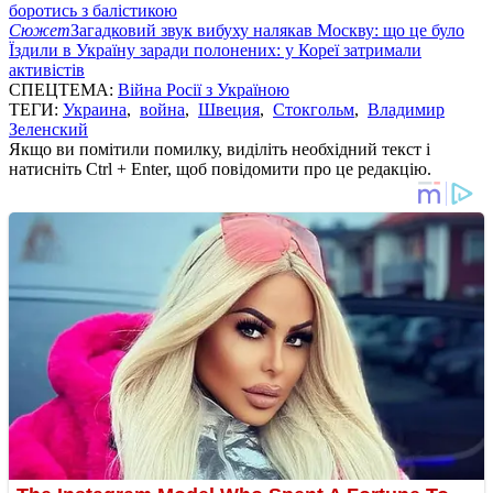
боротись з балістикою
Сюжет
Загадковий звук вибуху налякав Москву: що це було
Їздили в Україну заради полонених: у Кореї затримали
активістів
СПЕЦТЕМА:
Війна Росії з Україною
ТЕГИ:
Украина
,
война
,
Швеция
,
Стокгольм
,
Владимир
Зеленский
Якщо ви помітили помилку, виділіть необхідний текст і
натисніть Ctrl + Enter, щоб повідомити про це редакцію.