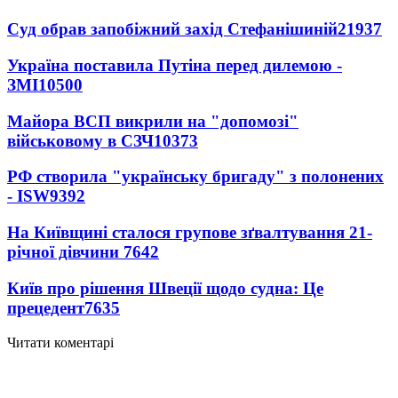
Суд обрав запобіжний захід Стефанішиній
21937
Україна поставила Путіна перед дилемою -
ЗМІ
10500
Майора ВСП викрили на "допомозі"
військовому в СЗЧ
10373
РФ створила "українську бригаду" з полонених
- ISW
9392
На Київщині сталося групове зґвалтування 21-
річної дівчини
7642
Київ про рішення Швеції щодо судна: Це
прецедент
7635
Читати коментарі