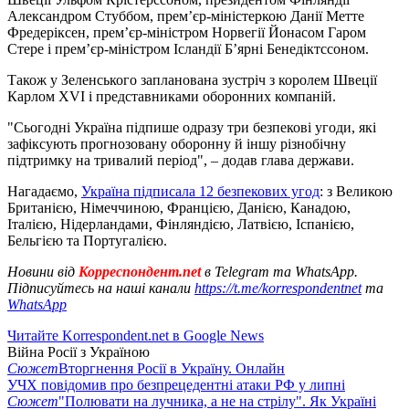
Александром Стуббом, прем’єр-міністеркою Данії Метте
Фредеріксен, прем’єр-міністром Норвегії Йонасом Гаром
Стере і прем’єр-міністром Ісландії Бʼярні Бенедіктссоном.
Також у Зеленського запланована зустріч з королем Швеції
Карлом XVI і представниками оборонних компаній.
"Сьогодні Україна підпише одразу три безпекові угоди, які
зафіксують прогнозовану оборонну й іншу різнобічну
підтримку на тривалий період", – додав глава держави.
Нагадаємо,
Україна підписала 12 безпекових угод
: з Великою
Британією, Німеччиною, Францією, Данією, Канадою,
Італією, Нідерландами, Фінляндією, Латвією, Іспанією,
Бельгією та Португалією.
Новини від
Корреспондент.net
в Telegram та WhatsApp.
Підписуйтесь на наші канали
https://t.me/korrespondentnet
та
WhatsApp
Читайте Korrespondent.net в Google News
Війна Росії з Україною
Сюжет
Вторгнення Росії в Україну. Онлайн
УЧХ повідомив про безпрецедентні атаки РФ у липні
Сюжет
"Полювати на лучника, а не на стрілу". Як Україні