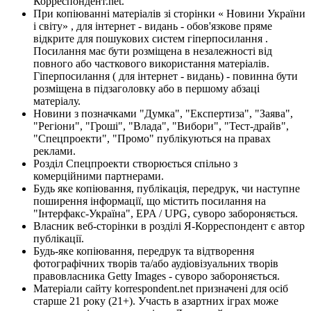
Корреспондент.net.
При копіюванні матеріалів зі сторінки « Новини України
і світу» , для інтернет - видань - обов'язкове пряме
відкрите для пошукових систем гіперпосилання .
Посилання має бути розміщена в незалежності від
повного або часткового використання матеріалів.
Гіперпосилання ( для інтернет - видань) - повинна бути
розміщена в підзаголовку або в першому абзаці
матеріалу.
Новини з позначками "Думка", "Експертиза", "Заява",
"Регіони", "Гроші", "Влада", "Вибори", "Тест-драйв",
"Спецпроекти", "Промо" публікуються на правах
реклами.
Розділ Спецпроекти створюється спільно з
комерційними партнерами.
Будь яке копіювання, публікація, передрук, чи наступне
поширення інформації, що містить посилання на
"Інтерфакс-Україна", EPA / UPG, суворо забороняється.
Власник веб-сторінки в розділі Я-Корреспондент є автор
публікації.
Будь-яке копіювання, передрук та відтворення
фотографічних творів та/або аудіовізуальних творів
правовласника Getty Images - суворо забороняється.
Матеріали сайту korrespondent.net призначені для осіб
старше 21 року (21+). Участь в азартних іграх може