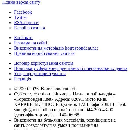
Повна версія сайту
Facebook
Twitter
RSS-стрічки
E-mail розсилка
Контакти
Реклама на сайті
Використання матеріалів korrespondent.net
Правила користування сайтом
Договір користування сайтом
Політика у сфері конфіденційності і персональних даних
Угода щодо користування
Редакція
© 2000-2026, Korrespondent.net
Суб'єкт у сфері онлайн-медіа Назва онлайн-медіа –
«КореспонденТ.net» Адреса: 02091, місто Київ,
ХАРКІВСЬКЕ ШОСЕ, будинок 172-Б, офіс 208/1 E-mail:
sunlight@mediadim.com.ua
Телефон: 044-205-43-00
Ідентифікатор медіа – R40-06068
Використання будь-яких матеріалів, розміщених на
сайті, дозволяється за умови посилання на