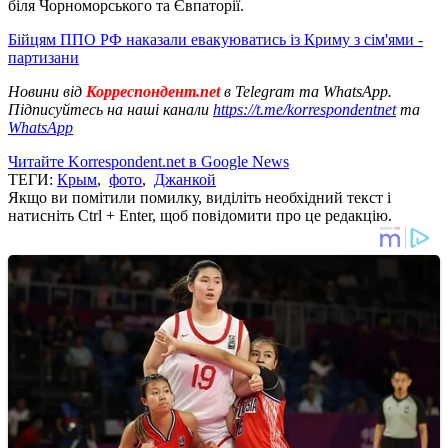
біля Чорноморського та Євпаторії.
Бійцям ППО РФ наказали евакуюватись із Криму з сім'ями -
партизани
Новини від
Корреспондент.net
в Telegram та WhatsApp.
Підписуйтесь на наші канали
https://t.me/korrespondentnet
та
WhatsApp
Читайте Korrespondent.net в Google News
ТЕГИ:
Крым
,
фото
,
Джанкой
Якщо ви помітили помилку, виділіть необхідний текст і
натисніть Ctrl + Enter, щоб повідомити про це редакцію.