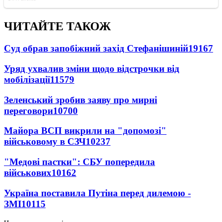
ЧИТАЙТЕ ТАКОЖ
Суд обрав запобіжний захід Стефанішиній
19167
Уряд ухвалив зміни щодо відстрочки від
мобілізації
11579
Зеленський зробив заяву про мирні
переговори
10700
Майора ВСП викрили на "допомозі"
військовому в СЗЧ
10237
"Медові пастки": СБУ попередила
військових
10162
Україна поставила Путіна перед дилемою -
ЗМІ
10115