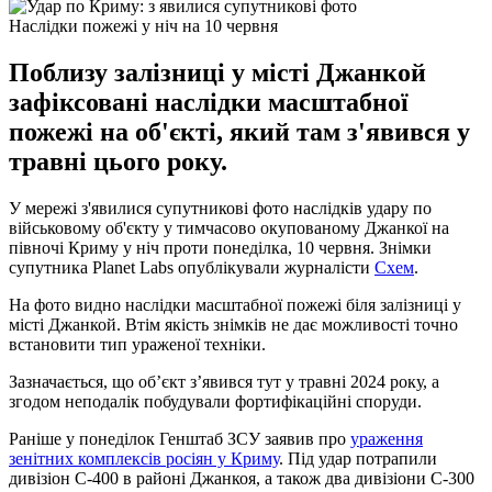
Наслідки пожежі у ніч на 10 червня
Поблизу залізниці у місті Джанкой
зафіксовані наслідки масштабної
пожежі на об'єкті, який там з'явився у
травні цього року.
У мережі з'явилися супутникові фото наслідків удару по
військовому об'єкту у тимчасово окупованому Джанкої на
півночі Криму у ніч проти понеділка, 10 червня. Знімки
супутника Planet Labs опублікували журналісти
Схем
.
На фото видно наслідки масштабної пожежі біля залізниці у
місті Джанкой. Втім якість знімків не дає можливості точно
встановити тип ураженої техніки.
Зазначається, що об’єкт з’явився тут у травні 2024 року, а
згодом неподалік побудували фортифікаційні споруди.
Раніше у понеділок Генштаб ЗСУ заявив про
ураження
зенітних комплексів росіян у Криму
. Під удар потрапили
дивізіон С-400 в районі Джанкоя, а також два дивізіони С-300