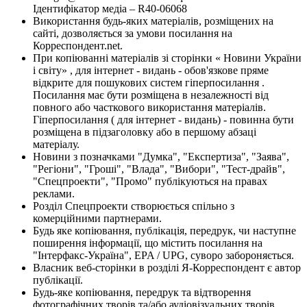
Ідентифікатор медіа – R40-06068
Використання будь-яких матеріалів, розміщених на
сайті, дозволяється за умови посилання на
Корреспондент.net.
При копіюванні матеріалів зі сторінки « Новини України
і світу» , для інтернет - видань - обов'язкове пряме
відкрите для пошукових систем гіперпосилання .
Посилання має бути розміщена в незалежності від
повного або часткового використання матеріалів.
Гіперпосилання ( для інтернет - видань) - повинна бути
розміщена в підзаголовку або в першому абзаці
матеріалу.
Новини з позначками "Думка", "Експертиза", "Заява",
"Регіони", "Гроші", "Влада", "Вибори", "Тест-драйв",
"Спецпроекти", "Промо" публікуються на правах
реклами.
Розділ Спецпроекти створюється спільно з
комерційними партнерами.
Будь яке копіювання, публікація, передрук, чи наступне
поширення інформації, що містить посилання на
"Інтерфакс-Україна", EPA / UPG, суворо забороняється.
Власник веб-сторінки в розділі Я-Корреспондент є автор
публікації.
Будь-яке копіювання, передрук та відтворення
фотографічних творів та/або аудіовізуальних творів