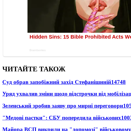
ЧИТАЙТЕ ТАКОЖ
Суд обрав запобіжний захід Стефанішиній
14748
Уряд ухвалив зміни щодо відстрочки від мобілізац
Зеленський зробив заяву про мирні переговори
10
"Медові пастки": СБУ попередила військових
100
Майора ВСП викрили на "допомозі" військовому