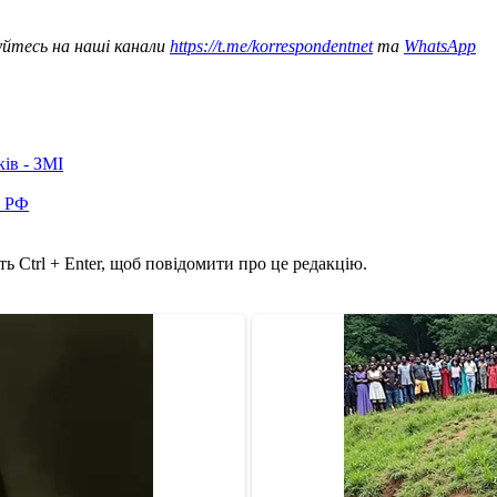
уйтесь на наші канали
https://t.me/korrespondentnet
та
WhatsApp
ків - ЗМІ
в РФ
ь Ctrl + Enter, щоб повідомити про це редакцію.