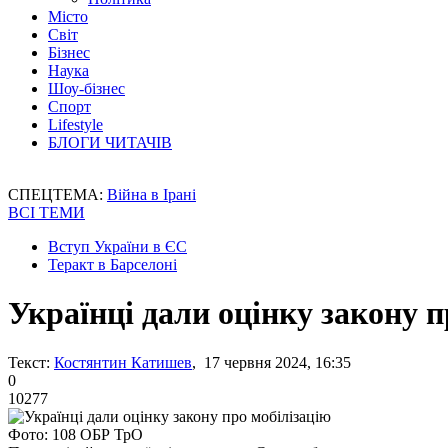
Місто
Світ
Бізнес
Наука
Шоу-бізнес
Спорт
Lifestyle
БЛОГИ ЧИТАЧІВ
СПЕЦТЕМА:
Війна в Ірані
ВСІ ТЕМИ
Вступ України в ЄС
Теракт в Барселоні
Українці дали оцінку закону п
Текст:
Костянтин Катишев
, 17 червня 2024, 16:35
0
10277
Фото: 108 ОБР ТрО