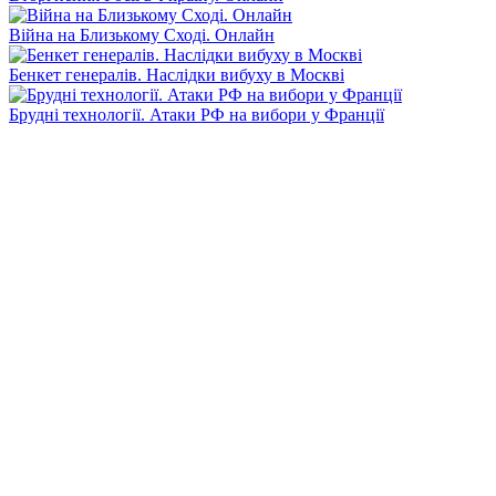
Війна на Близькому Сході. Онлайн
Бенкет генералів. Наслідки вибуху в Москві
Брудні технології. Атаки РФ на вибори у Франції