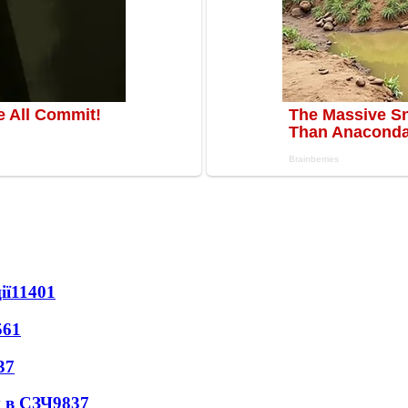
ії
11401
561
37
 в СЗЧ
9837