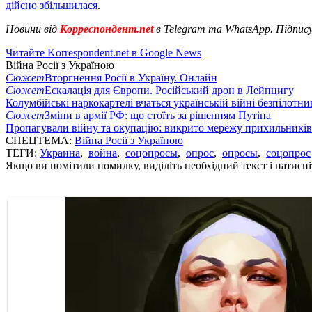
дійсно збільшилася
.
Новини від
Корреспондент.net
в Telegram та WhatsApp. Підпис
Читайте Korrespondent.net в Google News
Війна Росії з Україною
Сюжет
Вторгнення Росії в Україну. Онлайн
Сюжет
Ескалація для Європи. Російський дрон в Лейпцигу
Колумбійські наркокартелі вчаться українській війні безпілотни
Сюжет
Зміни в армії РФ: що стоїть за рішенням Путіна
Пропагували війну та окупацію: викрито мережу прихильникі
СПЕЦТЕМА:
Війна Росії з Україною
ТЕГИ:
Украина
,
война
,
соцопросы
,
опрос
,
опросы
,
соцопрос
Якщо ви помітили помилку, виділіть необхідний текст і натисніт