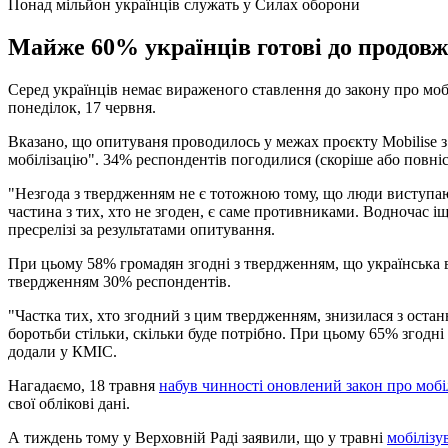
Понад мільйон українців служать у Силах оборони
Майже 60% українців готові до продовже
Серед українців немає вираженого ставлення до закону про моб
понеділок, 17 червня.
Вказано, що опитуваня проводилось у межах проєкту Mobilise з
мобілізацію". 34% респондентів погодилися (скоріше або повні
"Незгода з твердженням не є тотожною тому, що люди виступають
частина з тих, хто не згоден, є саме противниками. Водночас 
пресрелізі за результатами опитування.
При цьому 58% громадян згодні з твердженням, що українська в
твердженням 30% респондентів.
"Частка тих, хто згодний з цим твердженням, знизилася з остан
боротьби стільки, скільки буде потрібно. При цьому 65% згодні
додали у КМІС.
Нагадаємо, 18 травня
набув чинності оновлений закон про мобі
свої облікові дані.
А тиждень тому у Верховній Раді заявили, що у травні
мобілізу