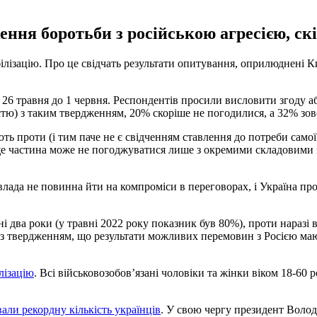
ння боротьби з російською агресією, скі
ілізацію. Про це свідчать результати опитування, оприлюднені К
 26 травня до 1 червня. Респондентів просили висловити згоду 
стю) з таким твердженням, 20% скоріше не погодилися, а 32% зов
 проти (і тим паче не є свідченням ставлення до потреби самої м
іще частина може не погоджуватися лише з окремими складовими з
лада не повинна йти на компроміси в переговорах, і Україна прод
ні два роки (у травні 2022 року показник був 80%), проти наразі
 з твердженням, що результати можливих перемовин з Росією мают
лізацію
. Всі військовозобовʼязані чоловіки та жінки віком 18-60
вали рекордну кількість українців
. У свою чергу президент Воло