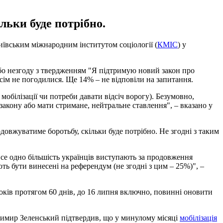
льки буде потрібно.
иївським міжнародним інститутом соціології (
КМІС
) у
або незгоду з твердженням "Я підтримую новий закон про
сім не погодилися. Ще 14% – не відповіли на запитання.
обілізації чи потреби давати відсіч ворогу). Безумовно,
акону або мати стримане, нейтральне ставлення", – вказано у
овжуватиме боротьбу, скільки буде потрібно. Не згодні з таким
 все одно більшість українців виступають за продовження
ь бути винесені на референдум (не згодні з цим – 25%)", –
 років протягом 60 днів, до 16 липня включно, повинні оновити
димир Зеленський підтвердив, що у минулому місяці
мобілізація