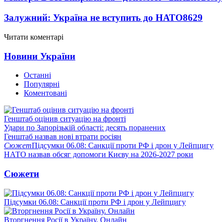
Залужний: Україна не вступить до НАТО
8629
Читати коментарі
Новини України
Останні
Популярні
Коментовані
Генштаб оцінив ситуацію на фронті
Удари по Запорізькій області: десять поранених
Генштаб назвав нові втрати росіян
Сюжет
Підсумки 06.08: Санкції проти РФ і дрон у Лейпцигу
НАТО назвав обсяг допомоги Києву на 2026-2027 роки
Сюжети
Підсумки 06.08: Санкції проти РФ і дрон у Лейпцигу
Вторгнення Росії в Україну. Онлайн