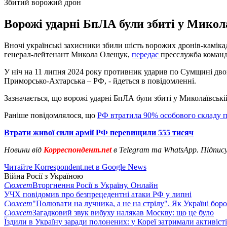
Збитий ворожий дрон
Ворожі ударні БпЛА були збиті у Микол
Вночі українські захисники збили шість ворожих дронів-камікад
генерал-лейтенант Микола Олещук,
передає
пресслужба коман
У ніч на 11 липня 2024 року противник ударив по Сумщині двом
Приморсько-Ахтарська – РФ, - йдеться в повідомленні.
Зазначається, що ворожі ударні БпЛА були збиті у Миколаївські
Раніше повідомлялося, що
РФ втратила 90% особового складу п
Втрати живої сили армії РФ перевищили 555 тисяч
Новини від
Корреспондент.net
в Telegram та WhatsApp. Підпис
Читайте Korrespondent.net в Google News
Війна Росії з Україною
Сюжет
Вторгнення Росії в Україну. Онлайн
УЧХ повідомив про безпрецедентні атаки РФ у липні
Сюжет
"Полювати на лучника, а не на стрілу". Як Україні бор
Сюжет
Загадковий звук вибуху налякав Москву: що це було
Їздили в Україну заради полонених: у Кореї затримали активіст