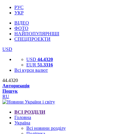
РУС
УКР
ВІДЕО
ФОТО
НАЙПОПУЛЯРНІШІ
СПЕЦПРОЕКТИ
USD
USD
44.4320
EUR
51.3316
Всі курси валют
44.4320
Авторизація
Пошук
RU
ВСІ РОЗДІЛИ
Головна
Україна
Всі новини розділу
Політика