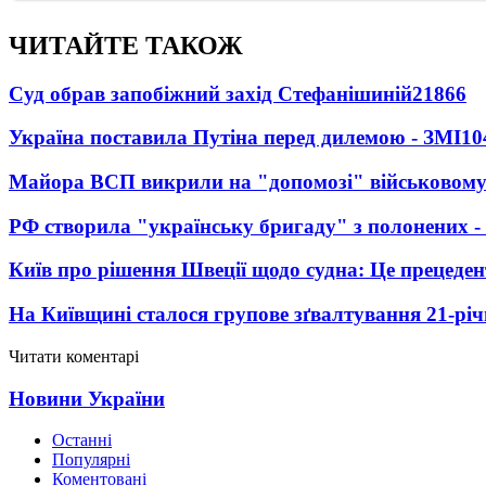
ЧИТАЙТЕ ТАКОЖ
Суд обрав запобіжний захід Стефанішиній
21866
Україна поставила Путіна перед дилемою - ЗМІ
10
Майора ВСП викрили на "допомозі" військовому
РФ створила "українську бригаду" з полонених -
Київ про рішення Швеції щодо судна: Це прецеден
На Київщині сталося групове зґвалтування 21-річ
Читати коментарі
Новини України
Останні
Популярні
Коментовані