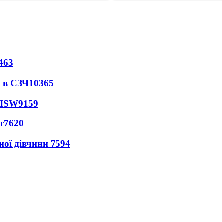
463
 в СЗЧ
10365
 ISW
9159
т
7620
ної дівчини
7594