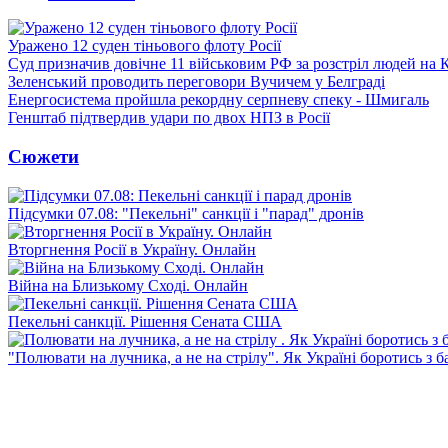
Уражено 12 суден тіньового флоту Росії
Суд призначив довічне 11 військовим РФ за розстріл людей на 
Зеленський проводить переговори Вучичем у Белграді
Енергосистема пройшла рекордну серпневу спеку - Шмигаль
Генштаб підтвердив удари по двох НПЗ в Росії
Сюжети
Підсумки 07.08: "Пекельні" санкції і "парад" дронів
Вторгнення Росії в Україну. Онлайн
Війна на Близькому Сході. Онлайн
Пекельні санкції. Рішення Сената США
"Полювати на лучника, а не на стрілу". Як Україні боротись з 