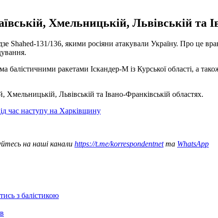
аївській, Хмельницькій, Львівській та І
зе Shahed-131/136, якими росіяни атакували Україну. Про це вра
дування.
а балістичними ракетами Іскандер-М із Курської області, а так
й, Хмельницькій, Львівській та Івано-Франківській областях.
ід час наступу на Харківщину
уйтесь на наші канали
https://t.me/korrespondentnet
та
WhatsApp
отись з балістикою
ів