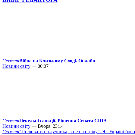
Сюжет
Війна на Близькому Сході. Онлайн
Новини світу
— 00:07
Сюжет
Пекельні санкції. Рішення Сената США
Новини світу
— Вчора, 23:14
Сюжет
"Полювати на лучника, а не на стрілу". Як Україні бор