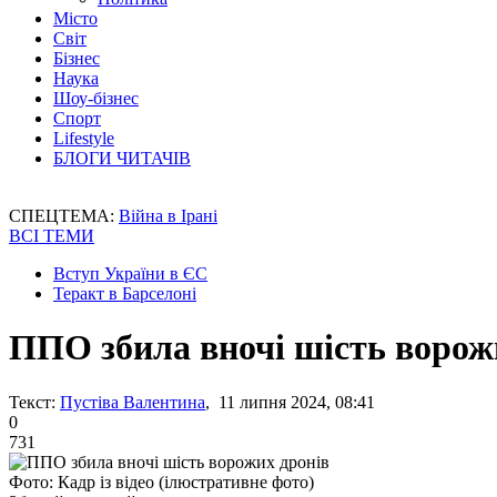
Місто
Світ
Бізнес
Наука
Шоу-бізнес
Спорт
Lifestyle
БЛОГИ ЧИТАЧІВ
СПЕЦТЕМА:
Війна в Ірані
ВСІ ТЕМИ
Вступ України в ЄС
Теракт в Барселоні
ППО збила вночі шість ворож
Текст:
Пустіва Валентина
, 11 липня 2024, 08:41
0
731
Фото: Кадр із відео (ілюстративне фото)