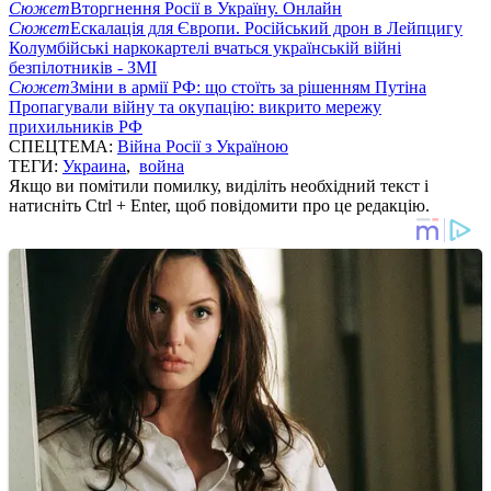
Сюжет
Вторгнення Росії в Україну. Онлайн
Сюжет
Ескалація для Європи. Російський дрон в Лейпцигу
Колумбійські наркокартелі вчаться українській війні
безпілотників - ЗМІ
Сюжет
Зміни в армії РФ: що стоїть за рішенням Путіна
Пропагували війну та окупацію: викрито мережу
прихильників РФ
СПЕЦТЕМА:
Війна Росії з Україною
ТЕГИ:
Украина
,
война
Якщо ви помітили помилку, виділіть необхідний текст і
натисніть Ctrl + Enter, щоб повідомити про це редакцію.