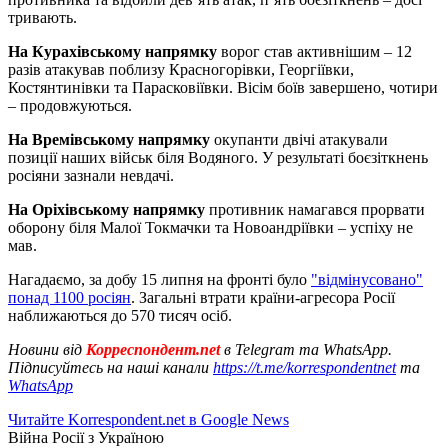
тривають.
На Курахівському напрямку
ворог став активнішим – 12
разів атакував поблизу Красногорівки, Георгіївки,
Костянтинівки та Парасковіївки. Вісім боїв завершено, чотири
– продовжуються.
На Времівському напрямку
окупанти двічі атакували
позиції наших військ біля Водяного. У результаті боєзіткнень
росіяни зазнали невдачі.
На Оріхівському напрямку
противник намагався прорвати
оборону біля Малої Токмачки та Новоандріївки – успіху не
мав.
Нагадаємо, за добу 15 липня на фронті було
"відмінусовано"
понад 1100 росіян
. Загальні втрати країни-агресора Росії
наближаються до 570 тисяч осіб.
Новини від
Корреспондент.net
в Telegram та WhatsApp.
Підписуйтесь на наші канали
https://t.me/korrespondentnet
та
WhatsApp
Читайте Korrespondent.net в Google News
Війна Росії з Україною