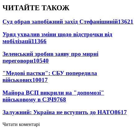
ЧИТАЙТЕ ТАКОЖ
Суд обрав запобіжний захід Стефанішиній
13621
Уряд ухвалив зміни щодо відстрочки від
мобілізації
11366
Зеленський зробив заяву про мирні
переговори
10540
"Медові пастки": СБУ попередила
військових
10017
Майора ВСП викрили на "допомозі"
військовому в СЗЧ
9768
Залужний: Україна не вступить до НАТО
8617
Читати коментарі