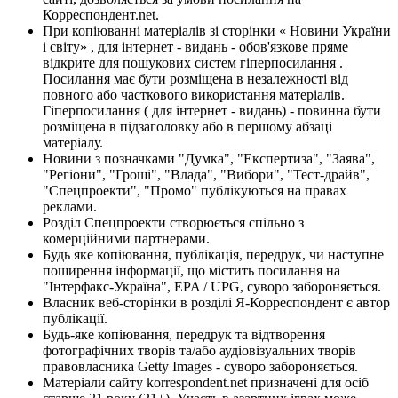
Корреспондент.net.
При копіюванні матеріалів зі сторінки « Новини України
і світу» , для інтернет - видань - обов'язкове пряме
відкрите для пошукових систем гіперпосилання .
Посилання має бути розміщена в незалежності від
повного або часткового використання матеріалів.
Гіперпосилання ( для інтернет - видань) - повинна бути
розміщена в підзаголовку або в першому абзаці
матеріалу.
Новини з позначками "Думка", "Експертиза", "Заява",
"Регіони", "Гроші", "Влада", "Вибори", "Тест-драйв",
"Спецпроекти", "Промо" публікуються на правах
реклами.
Розділ Спецпроекти створюється спільно з
комерційними партнерами.
Будь яке копіювання, публікація, передрук, чи наступне
поширення інформації, що містить посилання на
"Інтерфакс-Україна", EPA / UPG, суворо забороняється.
Власник веб-сторінки в розділі Я-Корреспондент є автор
публікації.
Будь-яке копіювання, передрук та відтворення
фотографічних творів та/або аудіовізуальних творів
правовласника Getty Images - суворо забороняється.
Матеріали сайту korrespondent.net призначені для осіб