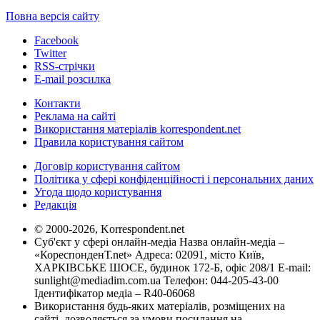
Повна версія сайту
Facebook
Twitter
RSS-стрічки
E-mail розсилка
Контакти
Реклама на сайті
Використання матеріалів korrespondent.net
Правила користування сайтом
Договір користування сайтом
Політика у сфері конфіденційності і персональних даних
Угода щодо користування
Редакція
© 2000-2026, Korrespondent.net
Суб'єкт у сфері онлайн-медіа Назва онлайн-медіа –
«КореспонденТ.net» Адреса: 02091, місто Київ,
ХАРКІВСЬКЕ ШОСЕ, будинок 172-Б, офіс 208/1 E-mail:
sunlight@mediadim.com.ua
Телефон: 044-205-43-00
Ідентифікатор медіа – R40-06068
Використання будь-яких матеріалів, розміщених на
сайті, дозволяється за умови посилання на