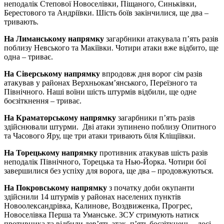
неподалік Степової Новоселівки, Піщаного, Синьківки,
Берестового та Андріївки. Шість боїв закінчилися, ще два –
тривають.
На Лиманському напрямку
загарбники атакувала п’ять разів
поблизу Невського та Макіївки. Чотири атаки вже відбито, ще
одна – триває.
На Сіверському напрямку
впродовж дня ворог сім разів
атакував у районах Верхньокам’янського, Переїзного та
Північного. Наші воїни шість штурмів відбили, ще одне
боєзіткнення – триває.
На Краматорському напрямку
загарбники п’ять разів
здійснювали штурми. Дві атаки зупинено поблизу Опитного
та Часового Яру, ще три атаки тривають біля Кліщіївки.
На Торецькому напрямку
противник атакував шість разів
неподалік Північного, Торецька та Нью-Йорка. Чотири бої
завершилися без успіху для ворога, ще два – продовжуються.
На Покровському напрямку
з початку доби окупанти
здійснили 14 штурмів у районах населених пунктів
Новоолександрівка, Калинове, Воздвиженка, Прогрес,
Новоселівка Перша та Уманське. ЗСУ стримують натиск
противника та відбили дев’ять атак, п’ять боєзіткнень – досі