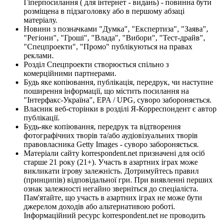
Гіперпосилання ( для інтернет - видань) - повинна бути
розміщена в підзаголовку або в першому абзаці
матеріалу.
Новини з позначками "Думка", "Експертиза", "Заява",
"Регіони", "Гроші", "Влада", "Вибори", "Тест-драйв",
"Спецпроекти", "Промо" публікуються на правах
реклами.
Розділ Спецпроекти створюється спільно з
комерційними партнерами.
Будь яке копіювання, публікація, передрук, чи наступне
поширення інформації, що містить посилання на
"Інтерфакс-Україна", EPA / UPG, суворо забороняється.
Власник веб-сторінки в розділі Я-Корреспондент є автор
публікації.
Будь-яке копіювання, передрук та відтворення
фотографічних творів та/або аудіовізуальних творів
правовласника Getty Images - суворо забороняється.
Матеріали сайту korrespondent.net призначені для осіб
старше 21 року (21+). Участь в азартних іграх може
викликати ігрову залежність. Дотримуйтесь правил
(принципів) відповідальної гри. При виявленні перших
ознак залежності негайно зверніться до спеціаліста.
Пам'ятайте, що участь в азартних іграх не може бути
джерелом доходів або альтернативою роботі.
Інформаційний ресурс korrespondent.net не проводить