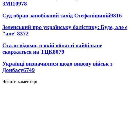
ЗМІ
10978
Суд обрав запобіжний захід Стефанішиній
9816
Зеленський про українську балістику: Буде, але є
"але"
8372
Стало відомо, в якій області найбільше
скаржаться на ТЦК
8079
Українці визначилися щодо виводу військ з
Донбасу
6749
Читати коментарі