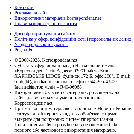
Контакти
Реклама на сайті
Використання матеріалів korrespondent.net
Правила користування сайтом
Договір користування сайтом
Політика у сфері конфіденційності і персональних даних
Угода щодо користування
Редакція
© 2000-2026, Korrespondent.net
Суб'єкт у сфері онлайн-медіа Назва онлайн-медіа –
«КореспонденТ.net» Адреса: 02091, місто Київ,
ХАРКІВСЬКЕ ШОСЕ, будинок 172-Б, офіс 208/1 E-mail:
sunlight@mediadim.com.ua
Телефон: 044-205-43-00
Ідентифікатор медіа – R40-06068
Використання будь-яких матеріалів, розміщених на
сайті, дозволяється за умови посилання на
Корреспондент.net.
При копіюванні матеріалів зі сторінки « Новини України
і світу» , для інтернет - видань - обов'язкове пряме
відкрите для пошукових систем гіперпосилання .
Посилання має бути розміщена в незалежності від
повного або часткового використання матеріалів.