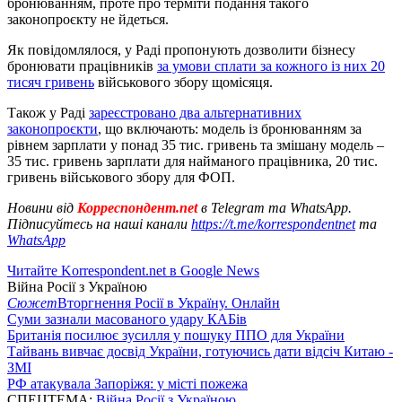
бронюванням, проте про терміти подання такого
законопроєкту не йдеться.
Як повідомлялося, у Раді пропонують дозволити бізнесу
бронювати працівників
за умови сплати за кожного із них 20
тисяч гривень
військового збору щомісяця.
Також у Раді
зареєстровано два альтернативних
законопроєкти
, що включають: модель із бронюванням за
рівнем зарплати у понад 35 тис. гривень та змішану модель –
35 тис. гривень зарплати для найманого працівника, 20 тис.
гривень військового збору для ФОП.
Новини від
Корреспондент.net
в Telegram та WhatsApp.
Підписуйтесь на наші канали
https://t.me/korrespondentnet
та
WhatsApp
Читайте Korrespondent.net в Google News
Війна Росії з Україною
Сюжет
Вторгнення Росії в Україну. Онлайн
Суми зазнали масованого удару КАБів
Британія посилює зусилля у пошуку ППО для України
Тайвань вивчає досвід України, готуючись дати відсіч Китаю -
ЗМІ
РФ атакувала Запоріжя: у місті пожежа
СПЕЦТЕМА:
Війна Росії з Україною