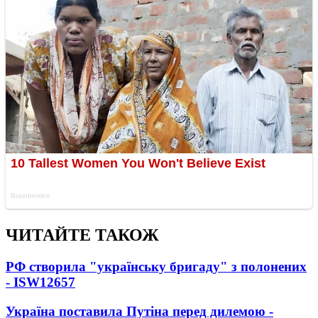
ЧИТАЙТЕ ТАКОЖ
РФ створила "українську бригаду" з полонених
- ISW
12657
Україна поставила Путіна перед дилемою -