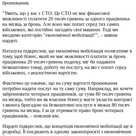
бронювання.
"Уявіть, що у вас є СТО. Це СТО не має фінансової
можливості сплатити 20 тисяч гривень за одного працівника
на місяць за бронь. Але воно має попит серед тих самих
військових, які постійно лагодять свої машини. Тоді ми
вводимо категорію "економічної мобілізації"", – заявив
нардеп.
Наталуха підкреслив, що економічна мобілізація полягатиме в
тому, щоб бізнес, який не має можливості платити за бронь
працівника 20 тисяч гривень податку, міг би надавати
безкоштовно товар, роботу чи послугу, на які є попит серед
військових, з аналогічною вартістю.
Фактично це означає, що на суму вартості бронювання
потрібно надати послуг на ту саму суму. Наприклад, ви хочете
забронювати чотирьох працівників, це сума 80 тисяч гривень
на місяць, тобто ви як власник бізнесу маєте укласти контракт
з якоюсь бригадою на безкоштовні послуги в межах 80 тисяч
гривень на місяць. І за це отримаєте право броні чотирьох
працівників, – пояснив він.
Нардеп підкреслив, що концепція економічної мобілізації ще в
розробці. Її поєднають в одному законопроєкті з економічним