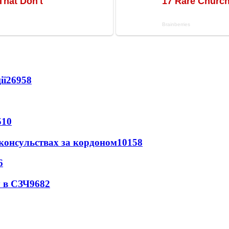
ії
26958
510
 консульствах за кордоном
10158
6
 в СЗЧ
9682