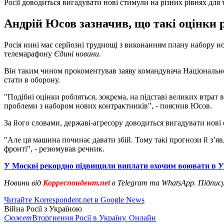
Росії доводиться вигадувати нові стимули на різних рівнях для 
Андрій Юсов зазначив, що такі оцінки ро
Росія нині має серйозні труднощі з виконанням плану набору н
телемарафону
Єдині новини
.
Він таким чином прокоментував заяву командувача Національної 
стати в оборону.
"Подібні оцінки робляться, зокрема, на підставі великих втрат 
проблеми з набором нових контрактників", - пояснив Юсов.
За його словами, державі-агресору доводиться вигадувати нові 
"Але ця машина починає давати збій. Тому такі прогнози й з’я
фронті", - резюмував речник.
У Москві рекордно підвищили виплати охочим воювати в У
Новини від
Корреспондент.net
в Telegram та WhatsApp. Підпис
Читайте Korrespondent.net в Google News
Війна Росії з Україною
Сюжет
Вторгнення Росії в Україну. Онлайн