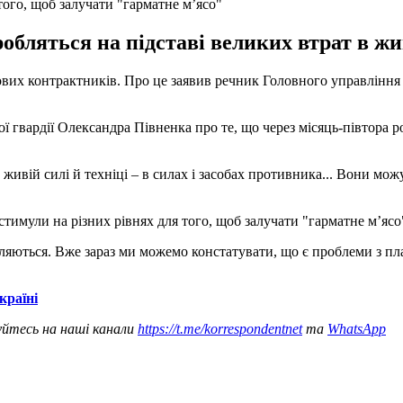
того, щоб залучати "гарматне м’ясо"
бляться на підставі великих втрат в жив
ових контрактників. Про це заявив речник Головного управління
гвардії Олександра Півненка про те, що через місяць-півтора ро
в живій силі й техніці – в силах і засобах противника... Вони мо
стимули на різних рівнях для того, щоб залучати "гарматне м’ясо
вляються. Вже зараз ми можемо констатувати, що є проблеми з п
країні
уйтесь на наші канали
https://t.me/korrespondentnet
та
WhatsApp