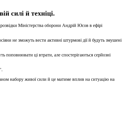
ій силі й техніці.
 розвідки Міністерства оборони Андрій Юсов в ефірі
сіяни не зможуть вести активні штурмові дії й будуть змушені
жуть поповнювати ці втрати, але спостерігаються серйозні
".
ланом набору живої сили й це матиме вплив на ситуацію на