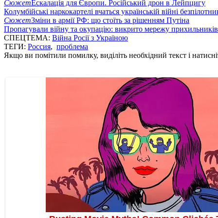
Сюжет
Ескалація для Європи. Російський дрон в Лейпцигу
Колумбійські наркокартелі вчаться українській війні безпілотни
Сюжет
Зміни в армії РФ: що стоїть за рішенням Путіна
Пропагували війну та окупацію: викрито мережу прихильникі
СПЕЦТЕМА:
Війна Росії з Україною
ТЕГИ:
Россия
,
проблема
Якщо ви помітили помилку, виділіть необхідний текст і натисніт