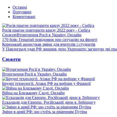
Останні
Популярні
Коментовані
Росія прагне повторити кризу 2022 року - Сибіга
Сюжет
Вторгнення Росії в Україну. Онлайн
170 боїв: Генштаб повідомив про ситуацію на фронті
Корецький анонсував зміни для вчителів і студентів
У Павлограді удар РФ знищив депо Укрпошти: загинули дві пр
Сюжети
Вторгнення Росії в Україну. Онлайн
Брудні технології. Атаки РФ на вибори у Франції
Війна на Близькому Сході. Онлайн
Ескалація для Європи. Російський дрон в Лейпцигу
Зміни в армії РФ: що стоїть за рішенням Путіна