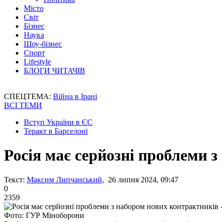
Місто
Світ
Бізнес
Наука
Шоу-бізнес
Спорт
Lifestyle
БЛОГИ ЧИТАЧІВ
СПЕЦТЕМА:
Війна в Ірані
ВСІ ТЕМИ
Вступ України в ЄС
Теракт в Барселоні
Росія має серйозні проблеми 
Текст:
Максим Липчанський
, 26 липня 2024, 09:47
0
2359
Фото: ГУР Міноборони