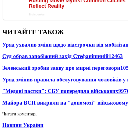
ЧИТАЙТЕ ТАКОЖ
Уряд ухвалив зміни щодо відстрочки від мобілізац
Суд обрав запобіжний захід Стефанішиній
12463
Зеленський зробив заяву про мирні переговори
10
Уряд змінив правила обслуговування чоловіків у
"Медові пастки": СБУ попередила військових
997
Майора ВСП викрили на "допомозі" військовому
Читати коментарі
Новини України