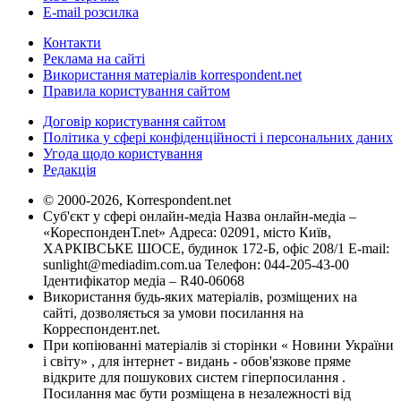
E-mail розсилка
Контакти
Реклама на сайті
Використання матеріалів korrespondent.net
Правила користування сайтом
Договір користування сайтом
Політика у сфері конфіденційності і персональних даних
Угода щодо користування
Редакція
© 2000-2026, Korrespondent.net
Суб'єкт у сфері онлайн-медіа Назва онлайн-медіа –
«КореспонденТ.net» Адреса: 02091, місто Київ,
ХАРКІВСЬКЕ ШОСЕ, будинок 172-Б, офіс 208/1 E-mail:
sunlight@mediadim.com.ua
Телефон: 044-205-43-00
Ідентифікатор медіа – R40-06068
Використання будь-яких матеріалів, розміщених на
сайті, дозволяється за умови посилання на
Корреспондент.net.
При копіюванні матеріалів зі сторінки « Новини України
і світу» , для інтернет - видань - обов'язкове пряме
відкрите для пошукових систем гіперпосилання .
Посилання має бути розміщена в незалежності від