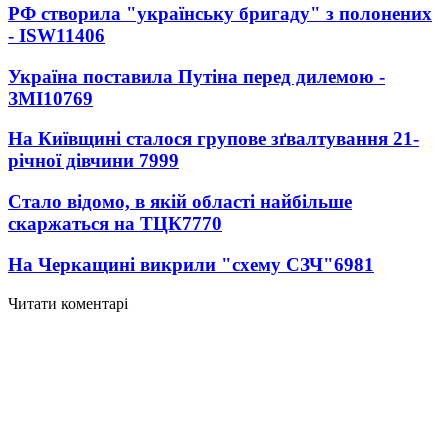
РФ створила "українську бригаду" з полонених
- ISW
11406
Україна поставила Путіна перед дилемою -
ЗМІ
10769
На Київщині сталося групове зґвалтування 21-
річної дівчини
7999
Стало відомо, в якій області найбільше
скаржаться на ТЦК
7770
На Черкащині викрили "схему СЗЧ"
6981
Читати коментарі