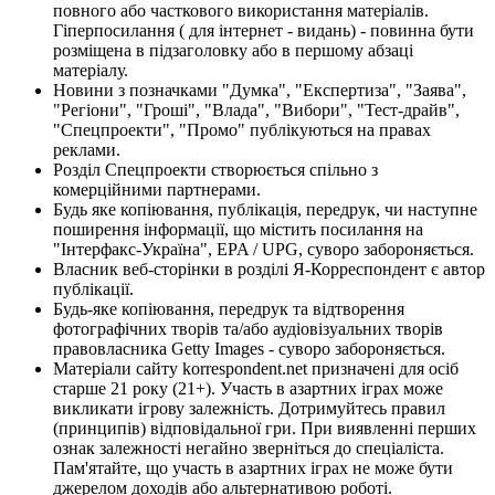
повного або часткового використання матеріалів.
Гіперпосилання ( для інтернет - видань) - повинна бути
розміщена в підзаголовку або в першому абзаці
матеріалу.
Новини з позначками "Думка", "Експертиза", "Заява",
"Регіони", "Гроші", "Влада", "Вибори", "Тест-драйв",
"Спецпроекти", "Промо" публікуються на правах
реклами.
Розділ Спецпроекти створюється спільно з
комерційними партнерами.
Будь яке копіювання, публікація, передрук, чи наступне
поширення інформації, що містить посилання на
"Інтерфакс-Україна", EPA / UPG, суворо забороняється.
Власник веб-сторінки в розділі Я-Корреспондент є автор
публікації.
Будь-яке копіювання, передрук та відтворення
фотографічних творів та/або аудіовізуальних творів
правовласника Getty Images - суворо забороняється.
Матеріали сайту korrespondent.net призначені для осіб
старше 21 року (21+). Участь в азартних іграх може
викликати ігрову залежність. Дотримуйтесь правил
(принципів) відповідальної гри. При виявленні перших
ознак залежності негайно зверніться до спеціаліста.
Пам'ятайте, що участь в азартних іграх не може бути
джерелом доходів або альтернативою роботі.