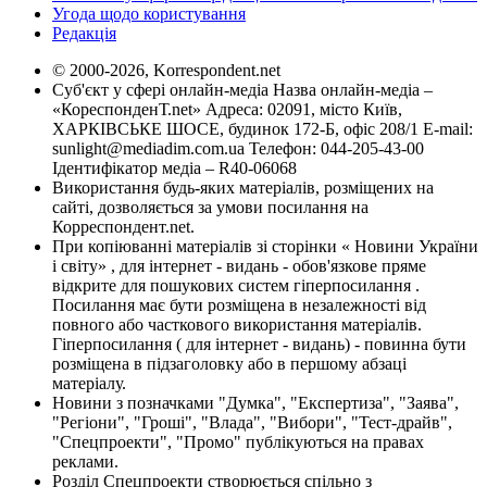
Угода щодо користування
Редакція
© 2000-2026, Korrespondent.net
Суб'єкт у сфері онлайн-медіа Назва онлайн-медіа –
«КореспонденТ.net» Адреса: 02091, місто Київ,
ХАРКІВСЬКЕ ШОСЕ, будинок 172-Б, офіс 208/1 E-mail:
sunlight@mediadim.com.ua
Телефон: 044-205-43-00
Ідентифікатор медіа – R40-06068
Використання будь-яких матеріалів, розміщених на
сайті, дозволяється за умови посилання на
Корреспондент.net.
При копіюванні матеріалів зі сторінки « Новини України
і світу» , для інтернет - видань - обов'язкове пряме
відкрите для пошукових систем гіперпосилання .
Посилання має бути розміщена в незалежності від
повного або часткового використання матеріалів.
Гіперпосилання ( для інтернет - видань) - повинна бути
розміщена в підзаголовку або в першому абзаці
матеріалу.
Новини з позначками "Думка", "Експертиза", "Заява",
"Регіони", "Гроші", "Влада", "Вибори", "Тест-драйв",
"Спецпроекти", "Промо" публікуються на правах
реклами.
Розділ Спецпроекти створюється спільно з