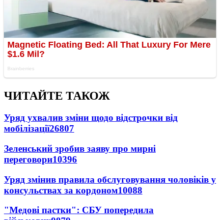
ЧИТАЙТЕ ТАКОЖ
Уряд ухвалив зміни щодо відстрочки від
мобілізації
26807
Зеленський зробив заяву про мирні
переговори
10396
Уряд змінив правила обслуговування чоловіків у
консульствах за кордоном
10088
"Медові пастки": СБУ попередила