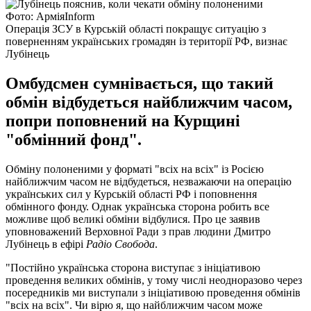
Фото: АрміяІnform
Операція ЗСУ в Курській області покращує ситуацію з
поверненням українських громадян із території РФ, визнає
Лубінець
Омбудсмен сумнівається, що такий
обмін відбудеться найближчим часом,
попри поповнений на Курщині
"обмінний фонд".
Обміну полоненими у форматі "всіх на всіх" із Росією
найближчим часом не відбудеться, незважаючи на операцію
українських сил у Курській області РФ і поповнення
обмінного фонду. Однак українська сторона робить все
можливе щоб великі обміни відбулися. Про це заявив
уповноважений Верховної Ради з прав людини Дмитро
Лубінець в ефірі
Радіо Свобода
.
"Постійно українська сторона виступає з ініціативою
проведення великих обмінів, у тому числі неодноразово через
посередників ми виступали з ініціативою проведення обмінів
"всіх на всіх". Чи вірю я, що найближчим часом може