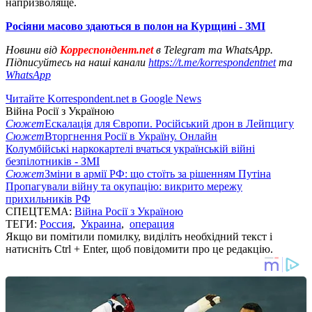
напризволяще.
Росіяни масово здаються в полон на Курщині - ЗМІ
Новини від
Корреспондент.net
в Telegram та WhatsApp.
Підписуйтесь на наші канали
https://t.me/korrespondentnet
та
WhatsApp
Читайте Korrespondent.net в Google News
Війна Росії з Україною
Сюжет
Ескалація для Європи. Російський дрон в Лейпцигу
Сюжет
Вторгнення Росії в Україну. Онлайн
Колумбійські наркокартелі вчаться українській війні
безпілотників - ЗМІ
Сюжет
Зміни в армії РФ: що стоїть за рішенням Путіна
Пропагували війну та окупацію: викрито мережу
прихильників РФ
СПЕЦТЕМА:
Війна Росії з Україною
ТЕГИ:
Россия
,
Украина
,
операция
Якщо ви помітили помилку, виділіть необхідний текст і
натисніть Ctrl + Enter, щоб повідомити про це редакцію.