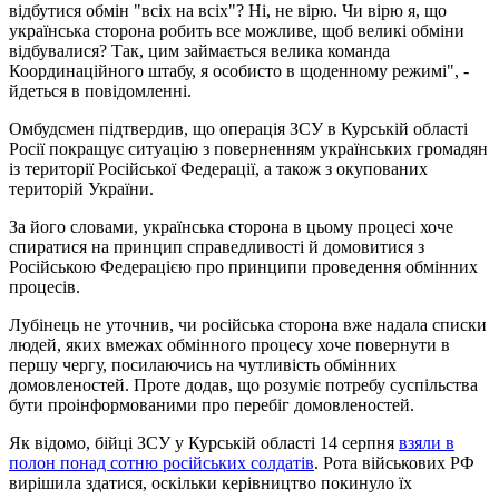
відбутися обмін "всіх на всіх"? Ні, не вірю. Чи вірю я, що
українська сторона робить все можливе, щоб великі обміни
відбувалися? Так, цим займається велика команда
Координаційного штабу, я особисто в щоденному режимі", -
йдеться в повідомленні.
Омбудсмен підтвердив, що операція ЗСУ в Курській області
Росії покращує ситуацію з поверненням українських громадян
із території Російської Федерації, а також з окупованих
територій України.
За його словами, українська сторона в цьому процесі хоче
спиратися на принцип справедливості й домовитися з
Російською Федерацією про принципи проведення обмінних
процесів.
Лубінець не уточнив, чи російська сторона вже надала списки
людей, яких вмежах обмінного процесу хоче повернути в
першу чергу, посилаючись на чутливість обмінних
домовленостей. Проте додав, що розуміє потребу суспільства
бути проінформованими про перебіг домовленостей.
Як відомо, бійці ЗСУ у Курській області 14 серпня
взяли в
полон понад сотню російських солдатів
. Рота військових РФ
вирішила здатися, оскільки керівництво покинуло їх