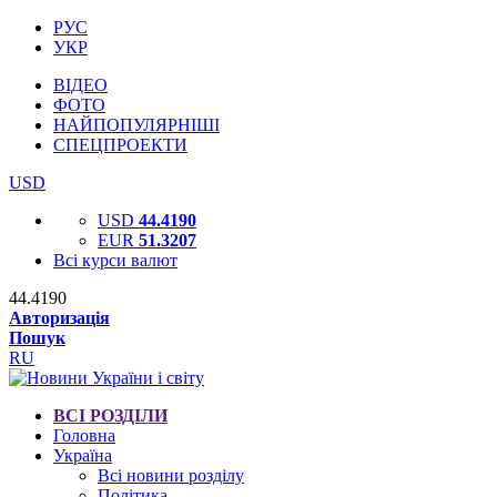
РУС
УКР
ВІДЕО
ФОТО
НАЙПОПУЛЯРНІШІ
СПЕЦПРОЕКТИ
USD
USD
44.4190
EUR
51.3207
Всі курси валют
44.4190
Авторизація
Пошук
RU
ВСІ РОЗДІЛИ
Головна
Україна
Всі новини розділу
Політика