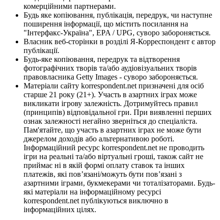
комерційними партнерами.
Будь яке копіювання, публікація, передрук, чи наступне
поширення інформації, що містить посилання на
"Інтерфакс-Україна", EPA / UPG, суворо забороняється.
Власник веб-сторінки в розділі Я-Корреспондент є автор
публікації.
Будь-яке копіювання, передрук та відтворення
фотографічних творів та/або аудіовізуальних творів
правовласника Getty Images - суворо забороняється.
Матеріали сайту korrespondent.net призначені для осіб
старше 21 року (21+). Участь в азартних іграх може
викликати ігрову залежність. Дотримуйтесь правил
(принципів) відповідальної гри. При виявленні перших
ознак залежності негайно зверніться до спеціаліста.
Пам'ятайте, що участь в азартних іграх не може бути
джерелом доходів або альтернативою роботі.
Інформаційний ресурс korrespondent.net не проводить
ігри на реальні та/або віртуальні гроші, також сайт не
приймає ні в якій формі оплату ставок та інших
платежів, які пов’язані/можуть бути пов’язані з
азартними іграми, букмекерами чи тоталізаторами. Будь-
які матеріали на інформаційному ресурсі
korrespondent.net публікуються виключно в
інформаційних цілях.